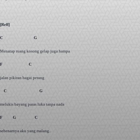
[Reff]
C G
Menatap ruang kosong gelap juga hampa
F C
jalan pikiran bagai perang
C G
melukis bayang paras luka tanpa nada
F G C
sebenarnya aku yang malang..