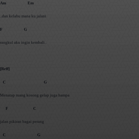
Am Em
..dan kelabu mana ku jalani
F G
rangkul aku ingin kembali..
[Reff]
C G
Menatap ruang kosong gelap juga hampa
F C
jalan pikiran bagai perang
C G