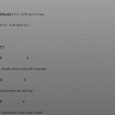
[Musik]
F G C -G/B Am F G Am..
F G C -G/B Am F G C..
[*]
F C
..Sudah sekian lama tak berjumpa
G C
rasa hampir tak ada lagi
F C
..terjeratnya rindu yang beradu