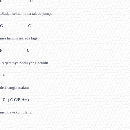
F C
..Sudah sekian lama tak berjumpa
G C
rasa hampir tak ada lagi
F C
..terjeratnya rindu yang beradu
G
desir angin malam
C (-C-G/B-Am)
membawaku pulang..