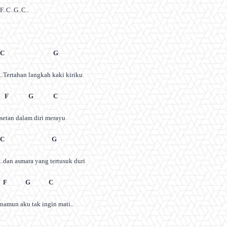
F..C..G..C..
C G
..Tertahan langkah kaki kiriku
F G C
setan dalam diri merayu
C G
..dan asmara yang tertusuk duri
F G C
namun aku tak ingin mati..