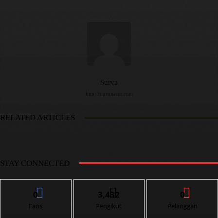
Surya
http://siaranesia.com
RELATED ARTICLES
STAY CONNECTED
0
3,432
0
Fans
Pengikut
Pelanggan