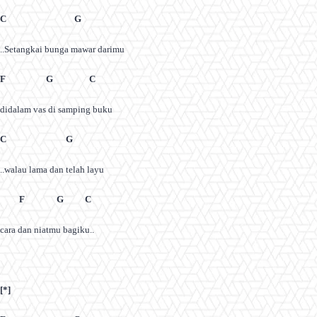
C G
..Setangkai bunga mawar darimu
F G C
didalam vas di samping buku
C G
..walau lama dan telah layu
F G C
cara dan niatmu bagiku..
[*]