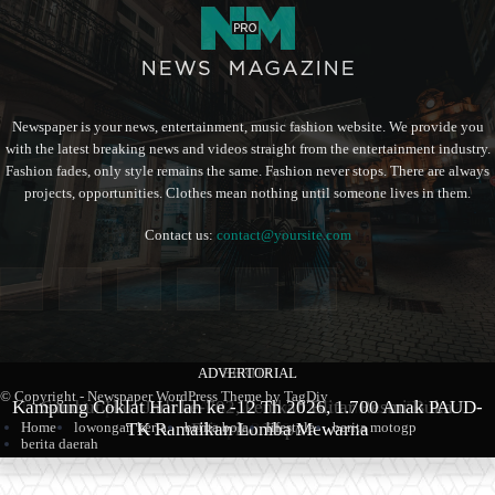
Newspaper is your news, entertainment, music fashion website. We provide you
with the latest breaking news and videos straight from the entertainment industry.
Fashion fades, only style remains the same. Fashion never stops. There are always
projects, opportunities. Clothes mean nothing until someone lives in them.
Contact us:
contact@yoursite.com
ADVERTORIAL
BERITA
BERITA
© Copyright - Newspaper WordPress Theme by TagDiv
Kampung Coklat Harlah ke -12 Th 2026, 1.700 Anak PAUD-
Produk Kopi Premium Asal Wonodadi Ramaikan Blitarian
Sambut Hari Jadi ke-702, Pemkab Blitar Resmi Buka
Home
lowongan kerja
TK Ramaikan Lomba Mewarna
berita bola
Blitarian Expo
Expo 2026
lifestyle
berita motogp
berita daerah