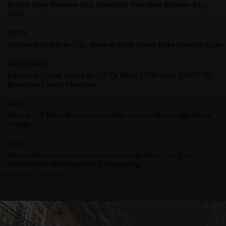
Produk Kopi Premium Asal Wonodadi Ramaikan Blitarian Expo
2026
BERITA
Sambut Hari Jadi ke-702, Pemkab Blitar Resmi Buka Blitarian Expo
ADVERTORIAL
Kampung Coklat Harlah ke -12 Th 2026, 1.700 Anak PAUD-TK
Ramaikan Lomba Mewarna
BERITA
Aliansi 212 Blitar Raya Siapkan Aksi, Kecewa Bupati dan Ketua
Dewan
BERITA
Ahmad Baharudin:Implementasi Sembilan Perda Jadi Kunci
Keberhasilan Pembangunan Tulungagung
Muat lebih banyak