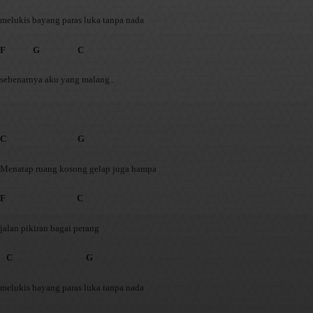
melukis bayang paras luka tanpa nada
F G C
sebenarnya aku yang malang..
C G
Menatap ruang kosong gelap juga hampa
F C
jalan pikiran bagai perang
C G
melukis bayang paras luka tanpa nada