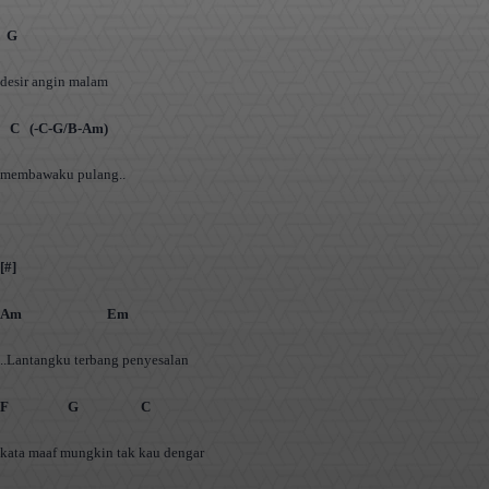
G
desir angin malam
C (-C-G/B-Am)
membawaku pulang..
[#]
Am Em
..Lantangku terbang penyesalan
F G C
kata maaf mungkin tak kau dengar