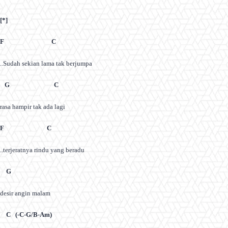
[*]
F C
..Sudah sekian lama tak berjumpa
G C
rasa hampir tak ada lagi
F C
..terjeratnya rindu yang beradu
G
desir angin malam
C (-C-G/B-Am)