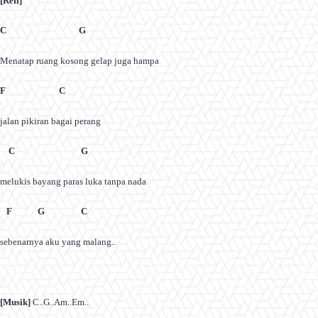
[Reff]
C G
Menatap ruang kosong gelap juga hampa
F C
jalan pikiran bagai perang
C G
melukis bayang paras luka tanpa nada
F G C
sebenarnya aku yang malang..
[Musik]
C..G..Am..Em..