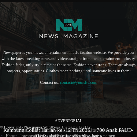
Newspaper is your news, entertainment, music fashion website. We provide you
with the latest breaking news and videos straight from the entertainment industry.
Fashion fades, only style remains the same. Fashion never stops. There are always
projects, opportunities. Clothes mean nothing until someone lives in them.
Contact us:
contact@yoursite.com
ADVERTORIAL
BERITA
BERITA
© Copyright - Newspaper WordPress Theme by TagDiv
Kampung Coklat Harlah ke -12 Th 2026, 1.700 Anak PAUD-
Produk Kopi Premium Asal Wonodadi Ramaikan Blitarian
Sambut Hari Jadi ke-702, Pemkab Blitar Resmi Buka
TK Ramaikan Lomba Mewarna
Blitarian Expo
Expo 2026
Home
lowongan kerja
berita bola
lifestyle
berita motogp