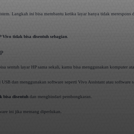
sistem. Langkah ini bisa membantu ketika layar hanya tidak merespons
 Vivo tidak bisa disentuh sebagian
.
HP
bisa sentuh layar HP sama sekali, kamu bisa menggunakan komputer ata
B dan menggunakan software seperti Vivo Assistant atau software ser
 bisa disentuh
dan menghindari pembongkaran.
ware ini jika memang diperlukan.