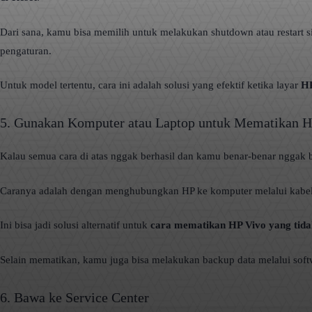
Dari sana, kamu bisa memilih untuk melakukan shutdown atau restart 
pengaturan.
Untuk model tertentu, cara ini adalah solusi yang efektif ketika layar
HP
5. Gunakan Komputer atau Laptop untuk Mematikan 
Kalau semua cara di atas nggak berhasil dan kamu benar-benar nggak 
Caranya adalah dengan menghubungkan HP ke komputer melalui kabel US
Ini bisa jadi solusi alternatif untuk
cara mematikan HP Vivo yang tidak
Selain mematikan, kamu juga bisa melakukan backup data melalui soft
6. Bawa ke Service Center