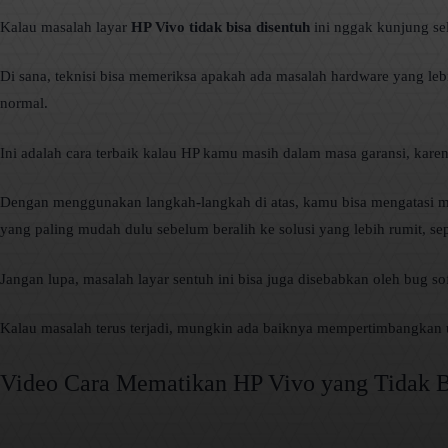
Kalau masalah layar
HP Vivo tidak bisa disentuh
ini nggak kunjung se
Di sana, teknisi bisa memeriksa apakah ada masalah hardware yang leb
normal.
Ini adalah cara terbaik kalau HP kamu masih dalam masa garansi, kar
Dengan menggunakan langkah-langkah di atas, kamu bisa mengatasi 
yang paling mudah dulu sebelum beralih ke solusi yang lebih rumit, se
Jangan lupa, masalah layar sentuh ini bisa juga disebabkan oleh bug sof
Kalau masalah terus terjadi, mungkin ada baiknya mempertimbangkan 
Video Cara Mematikan HP Vivo yang Tidak B