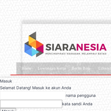
Home
Lowongan Kerja
Berita Bola
Lifesty
Masuk
Selamat Datang! Masuk ke akun Anda
nama pengguna
kata sandi Anda