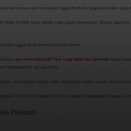
lesai dan semua cara mematikan nggak berhasil, langkah terakhir yang
ih serius di balik layar sentuh yang nggak merespons. Teknisi juga bi
ena kamu nggak perlu membayar biaya servis.
masalah
cara mematikan HP Vivo yang tidak bisa disentuh
tanpa harus
perti membawa ke tukang servis.
tware, jadi pastikan untuk selalu melakukan update sistem operasi secar
upgrade HP ke model yang lebih baru untuk menghindari kerusakan ser
isa Disentuh