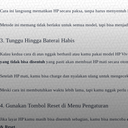
Cara ini langsung mematikan HP secara paksa, tanpa harus menyentuh la
Metode ini memang tidak berlaku untuk semua model, tapi bisa menjadi
3. Tunggu Hingga Baterai Habis
Kalau kedua cara di atas nggak berhasil atau kamu pakai model HP Vi
yang tidak bisa disentuh
yang pasti akan membuat HP mati secara otom
Setelah HP mati, kamu bisa charge dan nyalakan ulang untuk mengecek
Meski cara ini membutuhkan waktu lebih lama, tapi kamu nggak perlu r
4. Gunakan Tombol Reset di Menu Pengaturan
Jika layar HP kamu masih bisa disentuh sebagian, kamu bisa mencoba
& Reset
.