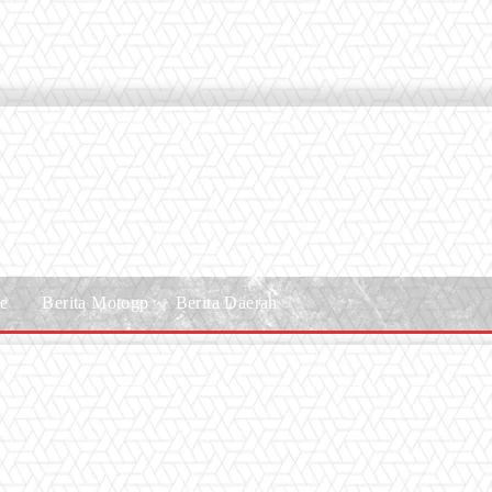
le
Berita Motogp
Berita Daerah