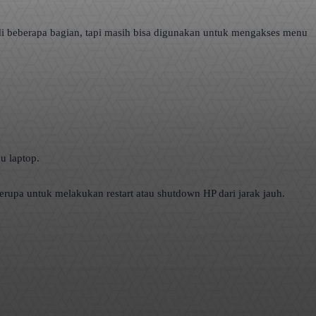
 di beberapa bagian, tapi masih bisa digunakan untuk mengakses menu
u laptop.
upa untuk melakukan restart atau shutdown HP dari jarak jauh.