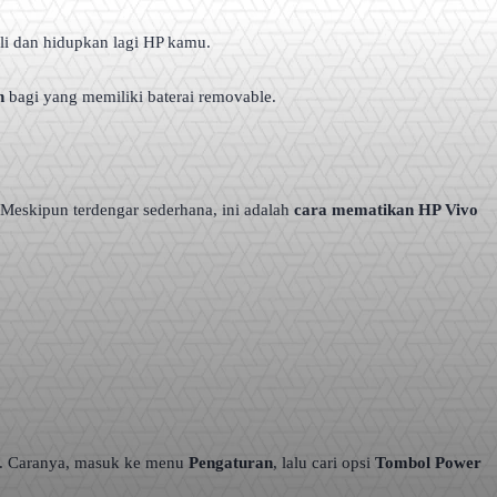
ali dan hidupkan lagi HP kamu.
h
bagi yang memiliki baterai removable.
 Meskipun terdengar sederhana, ini adalah
cara mematikan HP Vivo
n. Caranya, masuk ke menu
Pengaturan
, lalu cari opsi
Tombol Power