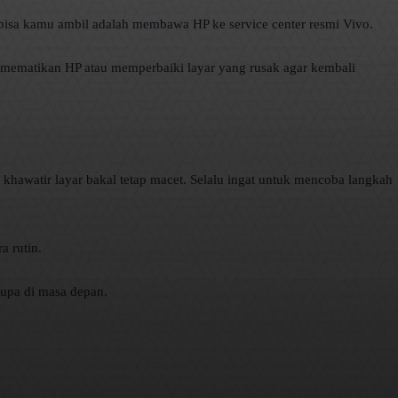
 bisa kamu ambil adalah membawa HP ke service center resmi Vivo.
sa mematikan HP atau memperbaiki layar yang rusak agar kembali
 khawatir layar bakal tetap macet. Selalu ingat untuk mencoba langkah
a rutin.
upa di masa depan.