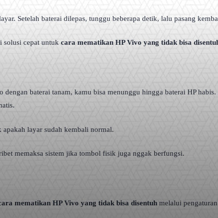
yar. Setelah baterai dilepas, tunggu beberapa detik, lalu pasang kemb
 solusi cepat untuk
cara mematikan HP Vivo yang tidak bisa disentu
vo dengan baterai tanam, kamu bisa menunggu hingga baterai HP habis.
atis.
 apakah layar sudah kembali normal.
ibet memaksa sistem jika tombol fisik juga nggak berfungsi.
cara mematikan HP Vivo yang tidak bisa disentuh
melalui pengatura