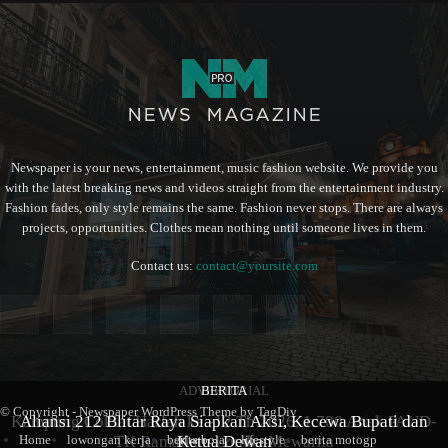
Newspaper is your news, entertainment, music fashion website. We provide you
with the latest breaking news and videos straight from the entertainment industry.
Fashion fades, only style remains the same. Fashion never stops. There are always
projects, opportunities. Clothes mean nothing until someone lives in them.
Contact us:
contact@yoursite.com
ADVERTORIAL
BERITA
BERITA
© Copyright - Newspaper WordPress Theme by TagDiv
Kampung Coklat Harlah ke -12 Th 2026, 1.700 Anak PAUD-
Aliansi 212 Blitar Raya Siapkan Aksi, Kecewa Bupati dan
Sambut Hari Jadi ke-702, Pemkab Blitar Resmi Buka
Home
lowongan kerja
berita bola
lifestyle
berita motogp
TK Ramaikan Lomba Mewarna
Blitarian Expo
Ketua Dewan