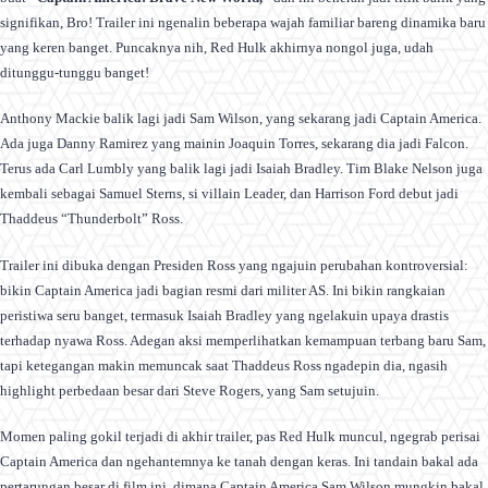
signifikan, Bro! Trailer ini ngenalin beberapa wajah familiar bareng dinamika baru
yang keren banget. Puncaknya nih, Red Hulk akhirnya nongol juga, udah
ditunggu-tunggu banget!
Anthony Mackie balik lagi jadi Sam Wilson, yang sekarang jadi Captain America.
Ada juga Danny Ramirez yang mainin Joaquin Torres, sekarang dia jadi Falcon.
Terus ada Carl Lumbly yang balik lagi jadi Isaiah Bradley. Tim Blake Nelson juga
kembali sebagai Samuel Sterns, si villain Leader, dan Harrison Ford debut jadi
Thaddeus “Thunderbolt” Ross.
Trailer ini dibuka dengan Presiden Ross yang ngajuin perubahan kontroversial:
bikin Captain America jadi bagian resmi dari militer AS. Ini bikin rangkaian
peristiwa seru banget, termasuk Isaiah Bradley yang ngelakuin upaya drastis
terhadap nyawa Ross. Adegan aksi memperlihatkan kemampuan terbang baru Sam,
tapi ketegangan makin memuncak saat Thaddeus Ross ngadepin dia, ngasih
highlight perbedaan besar dari Steve Rogers, yang Sam setujuin.
Momen paling gokil terjadi di akhir trailer, pas Red Hulk muncul, ngegrab perisai
Captain America dan ngehantemnya ke tanah dengan keras. Ini tandain bakal ada
pertarungan besar di film ini, dimana Captain America Sam Wilson mungkin bakal