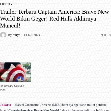
LIFESTYLE
Trailer Terbaru Captain America: Brave New
World Bikin Geger! Red Hulk Akhirnya
Muncul!
By
Surya
0
13 Juli 2024
960
Facebook
X
Pinterest
WhatsApp
iler Terbaru Captain
rica
Jakarta
– Marvel Cinematic Universe (MCU) baru aja ngeluarin trailer perdana
buat
“Captain America: Brave New World,”
dan ini beneran jadi titik balik yang