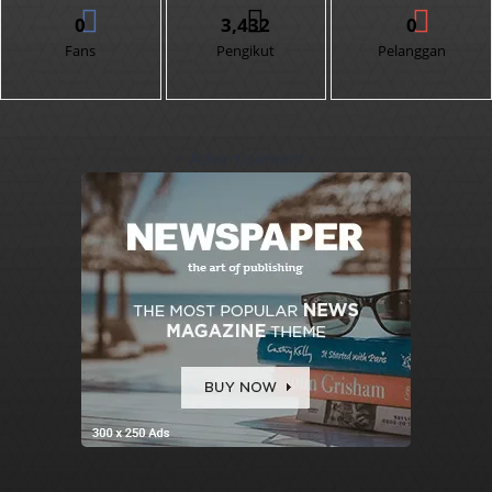
0
3,432
0
Fans
Pengikut
Pelanggan
- Advertisement -