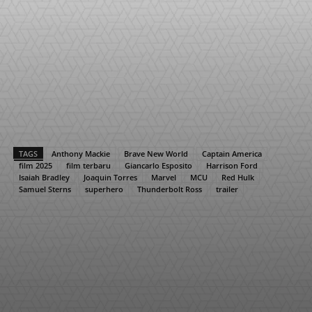
TAGS
Anthony Mackie
Brave New World
Captain America
film 2025
film terbaru
Giancarlo Esposito
Harrison Ford
Isaiah Bradley
Joaquin Torres
Marvel
MCU
Red Hulk
Samuel Sterns
superhero
Thunderbolt Ross
trailer
Facebook
X
Pinterest
WhatsApp