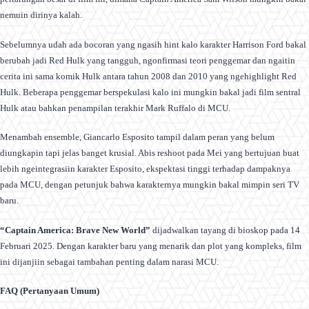
nemuin dirinya kalah.
Sebelumnya udah ada bocoran yang ngasih hint kalo karakter Harrison Ford bakal
berubah jadi Red Hulk yang tangguh, ngonfirmasi teori penggemar dan ngaitin
cerita ini sama komik Hulk antara tahun 2008 dan 2010 yang ngehighlight Red
Hulk. Beberapa penggemar berspekulasi kalo ini mungkin bakal jadi film sentral
Hulk atau bahkan penampilan terakhir Mark Ruffalo di MCU.
Menambah ensemble, Giancarlo Esposito tampil dalam peran yang belum
diungkapin tapi jelas banget krusial. Abis reshoot pada Mei yang bertujuan buat
lebih ngeintegrasiin karakter Esposito, ekspektasi tinggi terhadap dampaknya
pada MCU, dengan petunjuk bahwa karakternya mungkin bakal mimpin seri TV
baru.
“Captain America: Brave New World”
dijadwalkan tayang di bioskop pada 14
Februari 2025. Dengan karakter baru yang menarik dan plot yang kompleks, film
ini dijanjiin sebagai tambahan penting dalam narasi MCU.
FAQ (Pertanyaan Umum)