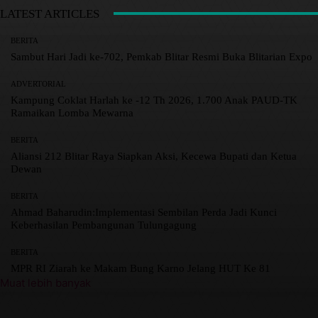
LATEST ARTICLES
BERITA
Sambut Hari Jadi ke-702, Pemkab Blitar Resmi Buka Blitarian Expo
ADVERTORIAL
Kampung Coklat Harlah ke -12 Th 2026, 1.700 Anak PAUD-TK
Ramaikan Lomba Mewarna
BERITA
Aliansi 212 Blitar Raya Siapkan Aksi, Kecewa Bupati dan Ketua
Dewan
BERITA
Ahmad Baharudin:Implementasi Sembilan Perda Jadi Kunci
Keberhasilan Pembangunan Tulungagung
BERITA
MPR RI Ziarah ke Makam Bung Karno Jelang HUT Ke 81
Muat lebih banyak