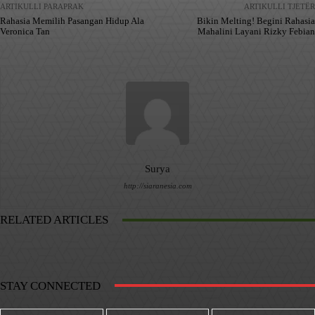
ARTIKULLI PARAPRAK
ARTIKULLI TJETËR
Rahasia Memilih Pasangan Hidup Ala
Bikin Melting! Begini Rahasia
Veronica Tan
Mahalini Layani Rizky Febian
Surya
http://siaranesia.com
RELATED ARTICLES
STAY CONNECTED