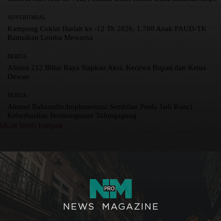
ADVERTORIAL
Kampung Coklat Harlah ke -12 Th 2026, 1.700 Anak PAUD-TK
Ramaikan Lomba Mewarna
BERITA
Aliansi 212 Blitar Raya Siapkan Aksi, Kecewa Bupati dan Ketua
Dewan
BERITA
Ahmad Baharudin:Implementasi Sembilan Perda Jadi Kunci
Keberhasilan Pembangunan Tulungagung
Muat lebih banyak