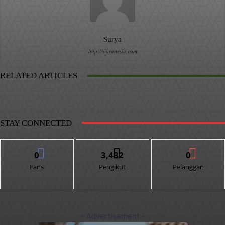
Surya
http://siaranesia.com
RELATED ARTICLES
STAY CONNECTED
0
3,432
0
Fans
Pengikut
Pelanggan
- Advertisement -