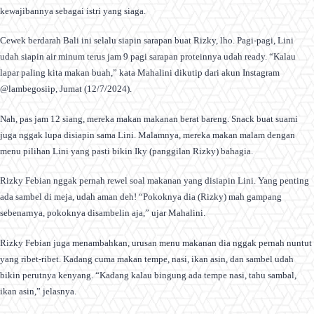
kewajibannya sebagai istri yang siaga.
Cewek berdarah Bali ini selalu siapin sarapan buat Rizky, lho. Pagi-pagi, Lini
udah siapin air minum terus jam 9 pagi sarapan proteinnya udah ready. “Kalau
lapar paling kita makan buah,” kata Mahalini dikutip dari akun Instagram
@lambegosiip, Jumat (12/7/2024).
Nah, pas jam 12 siang, mereka makan makanan berat bareng. Snack buat suami
juga nggak lupa disiapin sama Lini. Malamnya, mereka makan malam dengan
menu pilihan Lini yang pasti bikin Iky (panggilan Rizky) bahagia.
Rizky Febian nggak pernah rewel soal makanan yang disiapin Lini. Yang penting
ada sambel di meja, udah aman deh! “Pokoknya dia (Rizky) mah gampang
sebenarnya, pokoknya disambelin aja,” ujar Mahalini.
Rizky Febian juga menambahkan, urusan menu makanan dia nggak pernah nuntut
yang ribet-ribet. Kadang cuma makan tempe, nasi, ikan asin, dan sambel udah
bikin perutnya kenyang. “Kadang kalau bingung ada tempe nasi, tahu sambal,
ikan asin,” jelasnya.