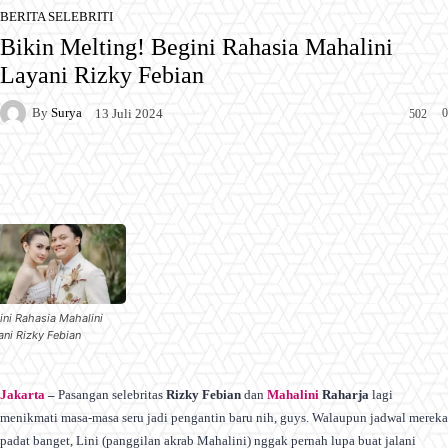
BERITA SELEBRITI
Bikin Melting! Begini Rahasia Mahalini
Layani Rizky Febian
By
Surya
0
13 Juli 2024
502
Facebook
X
Pinterest
WhatsApp
ini Rahasia Mahalini
ani Rizky Febian
Jakarta
–
Pasangan selebritas
Rizky Febian
dan
Mahalini
Raharja
lagi
menikmati masa-masa seru jadi pengantin baru nih, guys. Walaupun jadwal mereka
padat banget, Lini (panggilan akrab Mahalini) nggak pernah lupa buat jalani