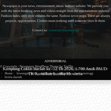
Newspaper is your news, entertainment, music fashion website. We provide you
with the latest breaking news and videos straight from the entertainment industry.
Fashion fades, only style remains the same. Fashion never stops. There are always
projects, opportunities. Clothes mean nothing until someone lives in them.
Contact us:
contact@yoursite.com
ADVERTORIAL
BERITA
BERITA
© Copyright - Newspaper WordPress Theme by TagDiv
Kampung Coklat Harlah ke -12 Th 2026, 1.700 Anak PAUD-
Produk Kopi Premium Asal Wonodadi Ramaikan Blitarian
Sambut Hari Jadi ke-702, Pemkab Blitar Resmi Buka
Home
lowongan kerja
berita bola
lifestyle
berita motogp
TK Ramaikan Lomba Mewarna
Blitarian Expo
Expo 2026
berita daerah