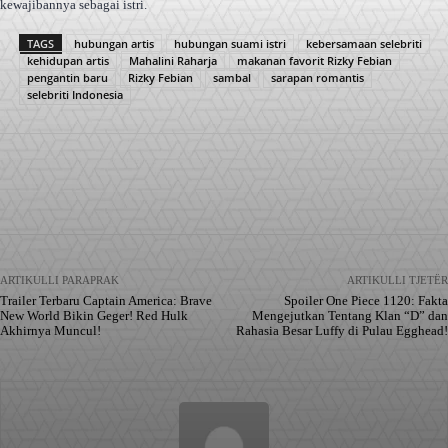
kewajibannya sebagai istri.
TAGS
hubungan artis
hubungan suami istri
kebersamaan selebriti
kehidupan artis
Mahalini Raharja
makanan favorit Rizky Febian
pengantin baru
Rizky Febian
sambal
sarapan romantis
selebriti Indonesia
Facebook
X
Pinterest
WhatsApp
ARTIKULLI PARAPRAK
ARTIKULLI TJETËR
Trailer Terbaru Captain America: Brave
Spoiler One Piece 1120: Fakta
New World Bikin Geger! Red Hulk
Mengejutkan Tentang Klan “D” dan
Akhirnya Muncul!
Rahasia Besar Luffy di Pulau Egghead!