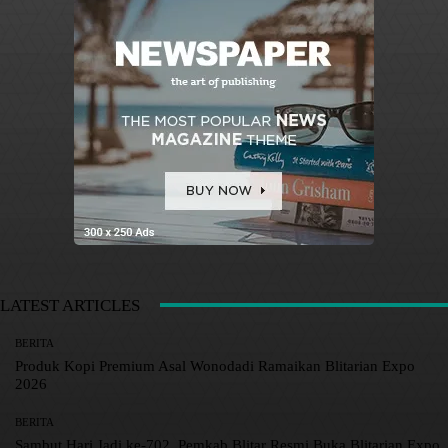
LATEST ARTICLES
BERITA
Produk Kopi Premium Asal Wonodadi Ramaikan Blitarian Expo
2026
BERITA
Sambut Hari Jadi ke-702, Pemkab Blitar Resmi Buka Blitarian Expo