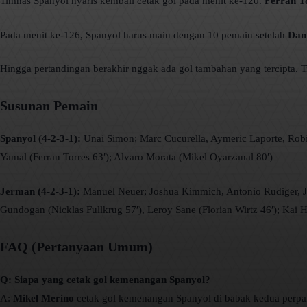
Timnas Spanyol nyaris kembali cetak gol pada menit ke-120.
Ferran T
Pada menit ke-126, Spanyol harus main dengan 10 pemain setelah
Dan
Hingga pertandingan berakhir nggak ada gol tambahan yang tercipta. 
Susunan Pemain
Spanyol (4-2-3-1):
Unai Simon; Marc Cucurella, Aymeric Laporte, Robin
Yamal (Ferran Torres 63′); Alvaro Morata (Mikel Oyarzanal 80′)
Jerman (4-2-3-1):
Manuel Neuer; Joshua Kimmich, Antonio Rudiger, Jon
Gundogan (Nicklas Fullkrug 57′), Leroy Sane (Florian Wirtz 46′); Kai 
FAQ (Pertanyaan Umum)
Q: Siapa yang cetak gol kemenangan Spanyol?
A:
Mikel Merino
cetak gol kemenangan Spanyol di babak kedua perpa