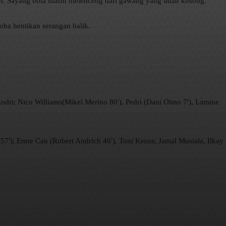
n. Sayang bola masih melenceng dari gawang yang udah kosong.
oba hentikan serangan balik.
odri; Nico Williams(Mikel Merino 80′), Pedri (Dani Olmo 7′), Lamine
7′); Emre Can (Robert Andrich 46′), Toni Kroos; Jamal Musiala, Ilkay