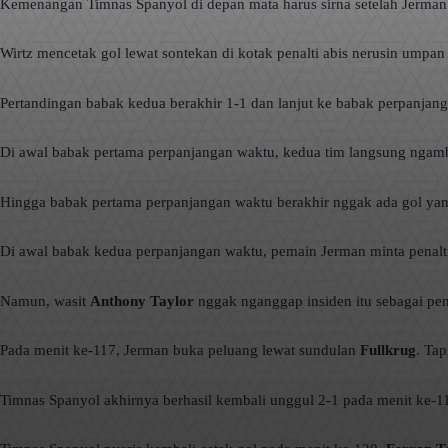
Kemenangan Timnas Spanyol di depan mata harus sirna setelah Jerman
Wirtz mencetak gol lewat sontekan di kotak penalti abis nerusin umpa
Pertandingan babak kedua berakhir 1-1 dan lanjut ke babak perpanjan
Di awal babak pertama perpanjangan waktu, kedua tim langsung ngambil i
Hingga babak pertama perpanjangan waktu berakhir nggak ada gol yang
Di awal babak kedua perpanjangan waktu, pemain Jerman minta penalt
Namun, wasit
Anthony Taylor
nggak nganggap insiden itu sebagai pena
Pada menit ke-117, Jerman buka peluang lewat sundulan
Fullkrug
. Tap
Timnas Spanyol akhirnya berhasil kembali unggul 2-1 pada menit ke-1