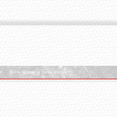
le
Berita Motogp
Berita Daerah