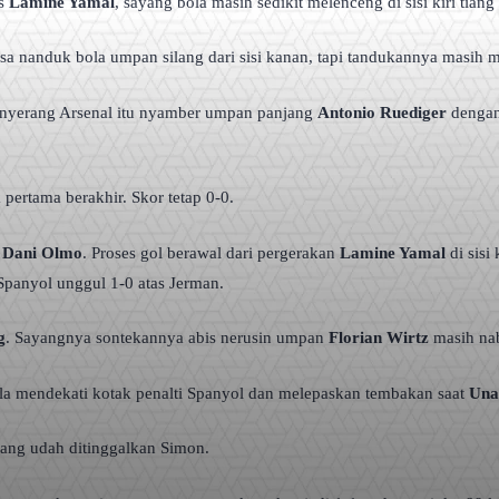
as
Lamine Yamal
, sayang bola masih sedikit melenceng di sisi kiri tia
sa nanduk bola umpan silang dari sisi kanan, tapi tandukannya masih 
enyerang Arsenal itu nyamber umpan panjang
Antonio Ruediger
dengan 
 pertama berakhir. Skor tetap 0-0.
l
Dani Olmo
. Proses gol berawal dari pergerakan
Lamine Yamal
di sisi
panyol unggul 1-0 atas Jerman.
g
. Sayangnya sontekannya abis nerusin umpan
Florian Wirtz
masih nab
a mendekati kotak penalti Spanyol dan melepaskan tembakan saat
Una
ang udah ditinggalkan Simon.