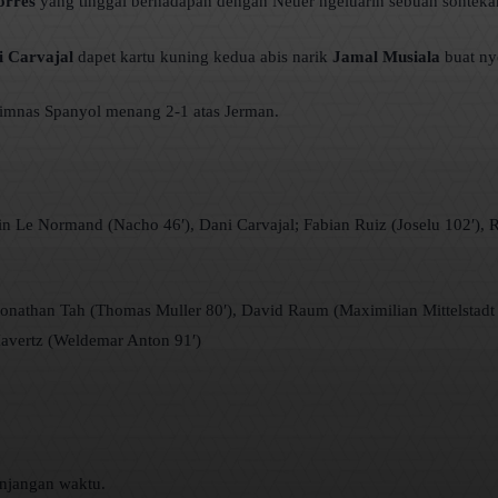
orres
yang tinggal berhadapan dengan Neuer ngeluarin sebuah sonteka
i Carvajal
dapet kartu kuning kedua abis narik
Jamal Musiala
buat ny
Timnas Spanyol menang 2-1 atas Jerman.
 Le Normand (Nacho 46′), Dani Carvajal; Fabian Ruiz (Joselu 102′), R
athan Tah (Thomas Muller 80′), David Raum (Maximilian Mittelstadt 5
Havertz (Weldemar Anton 91′)
njangan waktu.