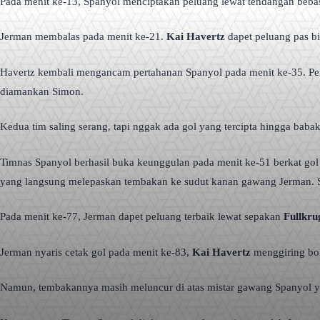
Pada menit ke-13, Spanyol menciptakan peluang lewat tendangan beb
Jerman membalas pada menit ke-21.
Kai Havertz
dapet peluang pas bi
Havertz kembali mengancam pertahanan Spanyol pada menit ke-35. P
diamankan Simon.
Kedua tim saling serang, tapi nggak ada gol yang tercipta hingga babak
Timnas Spanyol berhasil buka keunggulan pada menit ke-51 berkat go
yang langsung melepaskan tembakan ke sudut kanan gawang Jerman. S
Pada menit ke-77, Jerman dapet peluang terbaik lewat sepakan
Fullkru
Jerman nyaris cetak gol pada menit ke-83,
Kai Havertz
menggiring bol
Namun, tembakannya masih meluncur di atas mistar gawang Spanyol y