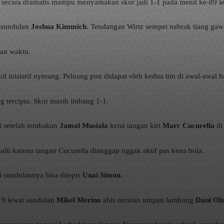
 secara dramatis mampu menyamakan skor jadi 1-1 pada menit ke-89 l
n sundulan
Joshua Kimmich
. Tendangan Wirtz sempet nabrak tiang gaw
gan waktu.
nisiatif nyerang. Peluang pun didapat oleh kedua tim di awal-awal baba
 tercipta. Skor masih imbang 1-1.
i setelah tembakan
Jamal Musiala
kena tangan kiri
Marc Cucurella
di 
lti karena tangan Cucurella dianggap nggak aktif pas kena bola.
i sundulannya bisa ditepis
Unai Simon
.
19 lewat sundulan
Mikel Merino
abis nerusin umpan lambung
Dani Ol