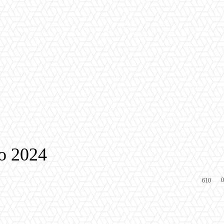
ro 2024
0
610