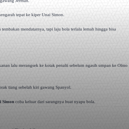
ng gawang Jerman.
mengarah tepat ke kiper Unai Simon.
tembakan mendatarnya, tapi laju bola terlalu lemah hingga bisa
 kanan lalu merangsek ke kotak penalti sebelum ngasih umpan ke Olmo
rak tiang sebelah kiri gawang Spanyol.
i Simon
coba keluar dari sarangnya buat nyapu bola.