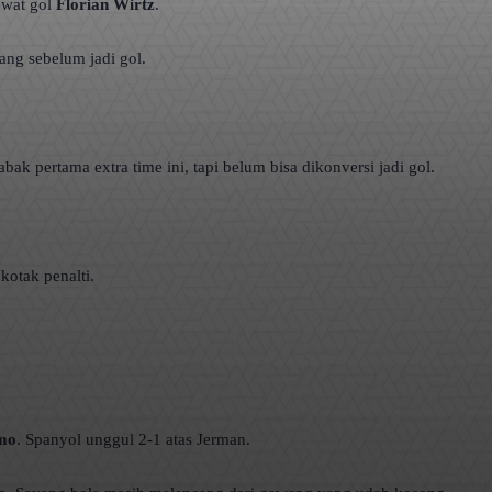
ewat gol
Florian Wirtz
.
ang sebelum jadi gol.
k pertama extra time ini, tapi belum bisa dikonversi jadi gol.
kotak penalti.
mo
. Spanyol unggul 2-1 atas Jerman.