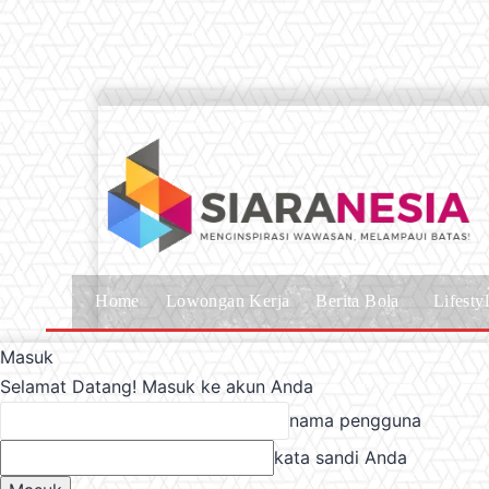
Home
Lowongan Kerja
Berita Bola
Lifesty
Masuk
Selamat Datang! Masuk ke akun Anda
nama pengguna
kata sandi Anda