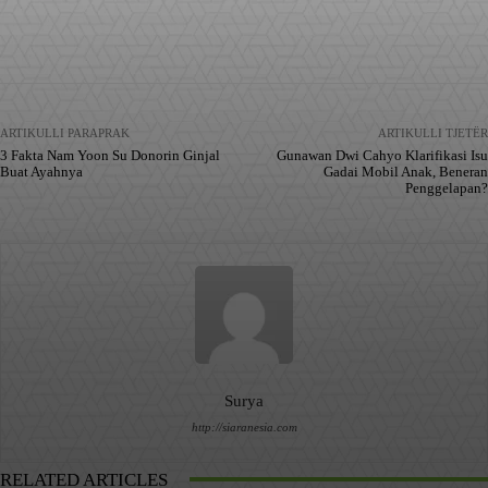
Facebook
X
Pinterest
WhatsApp
ARTIKULLI PARAPRAK
ARTIKULLI TJETËR
3 Fakta Nam Yoon Su Donorin Ginjal
Gunawan Dwi Cahyo Klarifikasi Isu
Buat Ayahnya
Gadai Mobil Anak, Beneran
Penggelapan?
Surya
http://siaranesia.com
RELATED ARTICLES