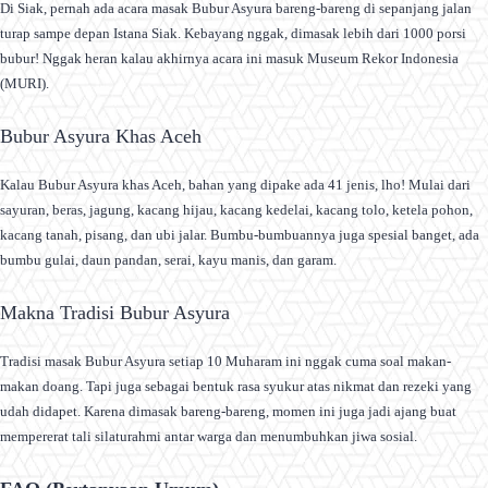
Di Siak, pernah ada acara masak Bubur Asyura bareng-bareng di sepanjang jalan
turap sampe depan Istana Siak. Kebayang nggak, dimasak lebih dari 1000 porsi
bubur! Nggak heran kalau akhirnya acara ini masuk Museum Rekor Indonesia
(MURI).
Bubur Asyura Khas Aceh
Kalau Bubur Asyura khas Aceh, bahan yang dipake ada 41 jenis, lho! Mulai dari
sayuran, beras, jagung, kacang hijau, kacang kedelai, kacang tolo, ketela pohon,
kacang tanah, pisang, dan ubi jalar. Bumbu-bumbuannya juga spesial banget, ada
bumbu gulai, daun pandan, serai, kayu manis, dan garam.
Makna Tradisi Bubur Asyura
Tradisi masak Bubur Asyura setiap 10 Muharam ini nggak cuma soal makan-
makan doang. Tapi juga sebagai bentuk rasa syukur atas nikmat dan rezeki yang
udah didapet. Karena dimasak bareng-bareng, momen ini juga jadi ajang buat
mempererat tali silaturahmi antar warga dan menumbuhkan jiwa sosial.