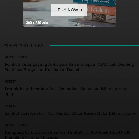
LATEST ARTICLES
ADVERTORIAL
Pemkab Tulungagung Antisipasi Krisis Pangan, GPM Jadi Benteng
Stabilitas Harga dan Ketahanan Daerah
BERITA
Produk Kopi Premium Asal Wonodadi Ramaikan Blitarian Expo
2026
BERITA
Sambut Hari Jadi ke-702, Pemkab Blitar Resmi Buka Blitarian Expo
ADVERTORIAL
Kampung Coklat Harlah ke -12 Th 2026, 1.700 Anak PAUD-TK
Ramaikan Lomba Mewarna