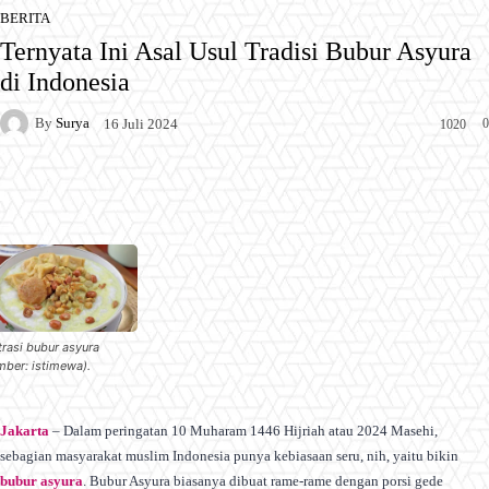
BERITA
Ternyata Ini Asal Usul Tradisi Bubur Asyura
di Indonesia
By
Surya
0
16 Juli 2024
1020
Facebook
X
Pinterest
WhatsApp
strasi bubur asyura
mber: istimewa).
Jakarta
– Dalam peringatan 10 Muharam 1446 Hijriah atau 2024 Masehi,
sebagian masyarakat muslim Indonesia punya kebiasaan seru, nih, yaitu bikin
bubur asyura
. Bubur Asyura biasanya dibuat rame-rame dengan porsi gede