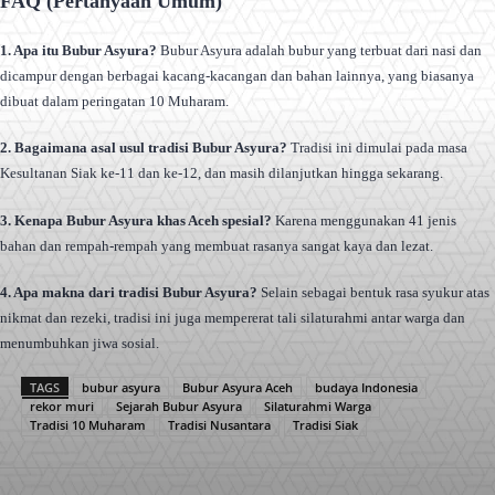
FAQ (Pertanyaan Umum)
1. Apa itu Bubur Asyura?
Bubur Asyura adalah bubur yang terbuat dari nasi dan
dicampur dengan berbagai kacang-kacangan dan bahan lainnya, yang biasanya
dibuat dalam peringatan 10 Muharam.
2. Bagaimana asal usul tradisi Bubur Asyura?
Tradisi ini dimulai pada masa
Kesultanan Siak ke-11 dan ke-12, dan masih dilanjutkan hingga sekarang.
3. Kenapa Bubur Asyura khas Aceh spesial?
Karena menggunakan 41 jenis
bahan dan rempah-rempah yang membuat rasanya sangat kaya dan lezat.
4. Apa makna dari tradisi Bubur Asyura?
Selain sebagai bentuk rasa syukur atas
nikmat dan rezeki, tradisi ini juga mempererat tali silaturahmi antar warga dan
menumbuhkan jiwa sosial.
TAGS
bubur asyura
Bubur Asyura Aceh
budaya Indonesia
rekor muri
Sejarah Bubur Asyura
Silaturahmi Warga
Tradisi 10 Muharam
Tradisi Nusantara
Tradisi Siak