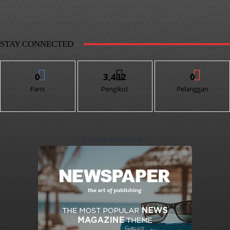
STAY CONNECTED
0
3,432
0
Fans
Pengikut
Pelanggan
- Advertisement -