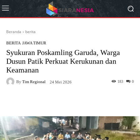
Beranda
berita
BERITA
JAWA TIMUR
Syukuran Poskamling Garuda, Warga
Dusun Patik Perkuat Kerukunan dan
Keamanan
By
Tim Regional
183
0
24 Mei 2026
Facebook
X
Pinterest
What