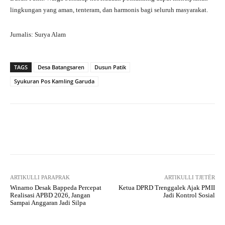
lingkungan yang aman, tenteram, dan harmonis bagi seluruh masyarakat.
Jurnalis: Surya Alam
TAGS
Desa Batangsaren
Dusun Patik
Syukuran Pos Kamling Garuda
Facebook
X
Pinterest
What
ARTIKULLI PARAPRAK
ARTIKULLI TJETËR
Winarno Desak Bappeda Percepat
Ketua DPRD Trenggalek Ajak PMII
Realisasi APBD 2026, Jangan
Jadi Kontrol Sosial
Sampai Anggaran Jadi Silpa