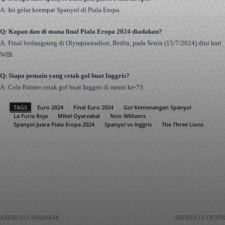
A: Ini gelar keempat Spanyol di Piala Eropa.
Q: Kapan dan di mana final Piala Eropa 2024 diadakan?
A: Final berlangsung di Olympiastadion, Berlin, pada Senin (15/7/2024) dini hari
WIB.
Q: Siapa pemain yang cetak gol buat Inggris?
A: Cole Palmer cetak gol buat Inggris di menit ke-73.
TAGS
Euro 2024
Final Euro 2024
Gol Kemenangan Spanyol
La Furia Roja
Mikel Oyarzabal
Nico Williams
Spanyol Juara Piala Eropa 2024
Spanyol vs Inggris
The Three Lions
Facebook
X
Pinterest
WhatsApp
ARTIKULLI PARAPRAK
ARTIKULLI TJETËR