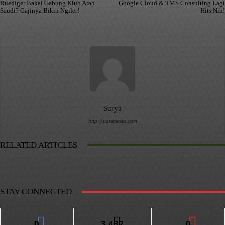
Ruediger Bakal Gabung Klub Arab
Google Cloud & TMS Consulting Lagi
Saudi? Gajinya Bikin Ngiler!
Hits Nih!
Surya
http://siaranesia.com
RELATED ARTICLES
STAY CONNECTED
0
3,432
0