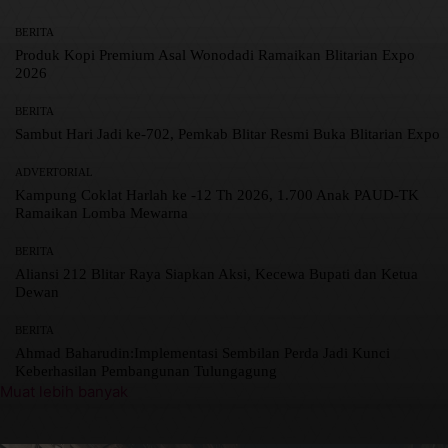
BERITA
Produk Kopi Premium Asal Wonodadi Ramaikan Blitarian Expo
2026
BERITA
Sambut Hari Jadi ke-702, Pemkab Blitar Resmi Buka Blitarian Expo
ADVERTORIAL
Kampung Coklat Harlah ke -12 Th 2026, 1.700 Anak PAUD-TK
Ramaikan Lomba Mewarna
BERITA
Aliansi 212 Blitar Raya Siapkan Aksi, Kecewa Bupati dan Ketua
Dewan
BERITA
Ahmad Baharudin:Implementasi Sembilan Perda Jadi Kunci
Keberhasilan Pembangunan Tulungagung
Muat lebih banyak