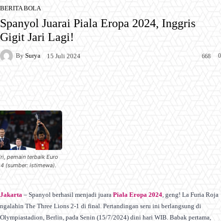
BERITA BOLA
Spanyol Juarai Piala Eropa 2024, Inggris
Gigit Jari Lagi!
By
Surya
0
15 Juli 2024
668
Facebook
X
Pinterest
WhatsApp
ri, pemain terbaik Euro
4 (sumber: istimewa).
Jakarta
– Spanyol berhasil menjadi juara
Piala Eropa 2024
, geng! La Furia Roja
ngalahin The Three Lions 2-1 di final. Pertandingan seru ini berlangsung di
Olympiastadion, Berlin, pada Senin (15/7/2024) dini hari WIB. Babak pertama,