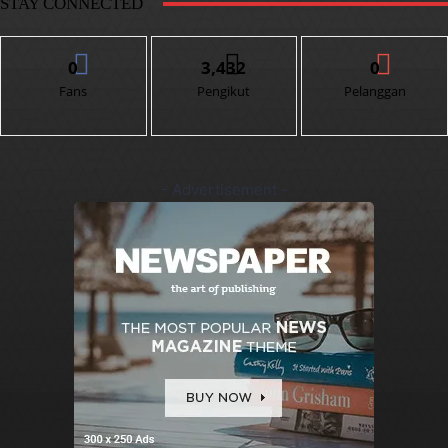
STAY CONNECTED
0
3,432
0
Fans
Pengikut
Pelanggan
- Advertisement -