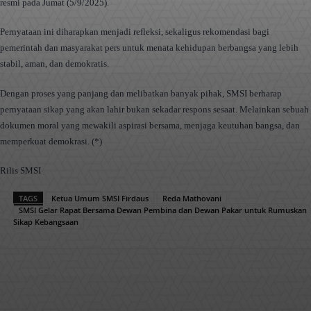
resmi pada Jumat (5/9/2025).
Pernyataan ini diharapkan menjadi refleksi, sekaligus rekomendasi bagi
pemerintah dan masyarakat pers untuk menata kehidupan berbangsa yang lebih
stabil, aman, dan demokratis.
Dengan proses yang panjang dan melibatkan banyak pihak, SMSI berharap
pernyataan sikap yang akan lahir bukan sekadar respons sesaat. Melainkan sebuah
dokumen moral yang mewakili aspirasi bersama, menjaga keutuhan bangsa, dan
memperkuat demokrasi. (*)
Rilis SMSI
TAGS
Ketua Umum SMSI Firdaus
Reda Mathovani
SMSI Gelar Rapat Bersama Dewan Pembina dan Dewan Pakar untuk Rumuskan
Sikap Kebangsaan
Facebook
X
Pinterest
WhatsApp