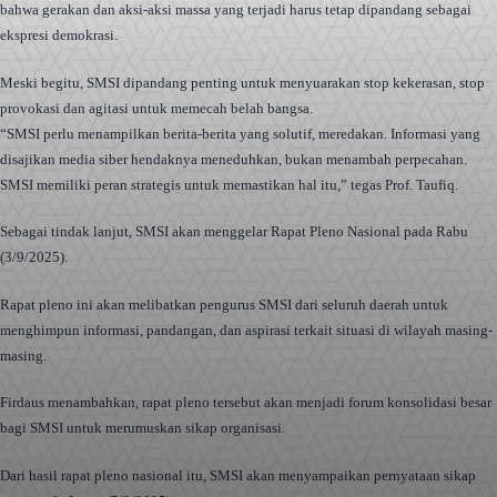
bahwa gerakan dan aksi-aksi massa yang terjadi harus tetap dipandang sebagai
ekspresi demokrasi.
Meski begitu, SMSI dipandang penting untuk menyuarakan stop kekerasan, stop
provokasi dan agitasi untuk memecah belah bangsa.
“SMSI perlu menampilkan berita-berita yang solutif, meredakan. Informasi yang
disajikan media siber hendaknya meneduhkan, bukan menambah perpecahan.
SMSI memiliki peran strategis untuk memastikan hal itu,” tegas Prof. Taufiq.
Sebagai tindak lanjut, SMSI akan menggelar Rapat Pleno Nasional pada Rabu
(3/9/2025).
Rapat pleno ini akan melibatkan pengurus SMSI dari seluruh daerah untuk
menghimpun informasi, pandangan, dan aspirasi terkait situasi di wilayah masing-
masing.
Firdaus menambahkan, rapat pleno tersebut akan menjadi forum konsolidasi besar
bagi SMSI untuk merumuskan sikap organisasi.
Dari hasil rapat pleno nasional itu, SMSI akan menyampaikan pernyataan sikap