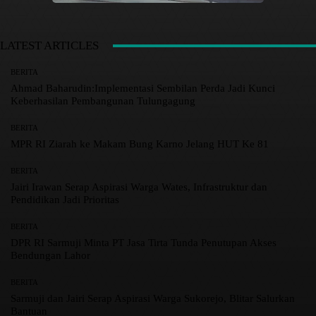
LATEST ARTICLES
BERITA
Ahmad Baharudin:Implementasi Sembilan Perda Jadi Kunci
Keberhasilan Pembangunan Tulungagung
BERITA
MPR RI Ziarah ke Makam Bung Karno Jelang HUT Ke 81
BERITA
Jairi Irawan Serap Aspirasi Warga Wates, Infrastruktur dan
Pendidikan Jadi Prioritas
BERITA
DPR RI Sarmuji Minta PT Jasa Tirta Tunda Penutupan Akses
Bendungan Lahor
BERITA
Sarmuji dan Jairi Serap Aspirasi Warga Sukorejo, Blitar Salurkan
Bantuan