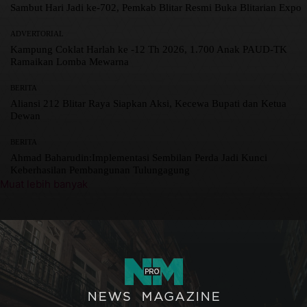
Sambut Hari Jadi ke-702, Pemkab Blitar Resmi Buka Blitarian Expo
ADVERTORIAL
Kampung Coklat Harlah ke -12 Th 2026, 1.700 Anak PAUD-TK
Ramaikan Lomba Mewarna
BERITA
Aliansi 212 Blitar Raya Siapkan Aksi, Kecewa Bupati dan Ketua
Dewan
BERITA
Ahmad Baharudin:Implementasi Sembilan Perda Jadi Kunci
Keberhasilan Pembangunan Tulungagung
Muat lebih banyak