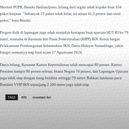
Menteri PUPR, Basuki Hadimuljono, bilang duit segitu udah kepake buat 104
paket kerjaan. “Sebanyak 25 paket udah kelar, ini setara 41,3 persen dari total
paket,” kata Basuki.
Progres fisik di lapangan juga udah nunjukin kesiapan buat upacara HUT RI ke-79
nanti, terutama di Kawasan Inti Pusat Pemerintahan (KIPP) IKN. Ketua Satgas
Pelaksanaan Pembangunan Infrastruktur IKN, Danis Hidayat Sumadilaga, yakin
banget semuanya siap buat acara 17 Agustusan 2024.
Danis bilang, Kawasan Kantor Kepresidenan udah mencapai 80 persen. Kantor
Presiden hampir 90 persen selesai, Istana Negara 70 persen, dan Lapangan Upacara
juga udah siap dengan tiang bendera setinggi 79 meter. Bahkan landasan pacu
Bandara VVIP IKN sepanjang 2.200 meter juga udah siap.
TAGS
IKN
investasi ikn
Facebook
X
Pinterest
WhatsApp