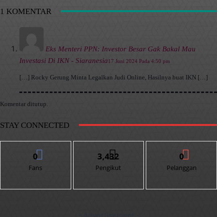
1 KOMENTAR
Eks Menteri PPN: Investor Besar Gak Bakal Mau
Investasi Di IKN - Siaranesia
17 Juni 2024 Pada 4:50 pm
[…] Rocky Gerung Minta Legalkan Judi Online, Hasilnya buat IKN […]
Komentar ditutup.
STAY CONNECTED
0
3,432
0
Fans
Pengikut
Pelanggan
- Advertisement -