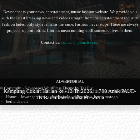
Newspaper is your news, entertainment, music fashion website. We provide you
with the latest breaking news and videos straight from the entertainment industry.
Fashion fades, only style remains the same. Fashion never stops. There are always
projects, opportunities. Clothes mean nothing until someone lives in them.
Contact us:
contact@yoursite.com
ADVERTORIAL
BERITA
BERITA
© Copyright - Newspaper WordPress Theme by TagDiv
Kampung Coklat Harlah ke -12 Th 2026, 1.700 Anak PAUD-
Produk Kopi Premium Asal Wonodadi Ramaikan Blitarian
Sambut Hari Jadi ke-702, Pemkab Blitar Resmi Buka
Home
lowongan kerja
berita bola
lifestyle
berita motogp
TK Ramaikan Lomba Mewarna
Blitarian Expo
Expo 2026
berita daerah