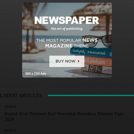
LATEST ARTICLES
BERITA
Produk Kopi Premium Asal Wonodadi Ramaikan Blitarian Expo
2026
BERITA