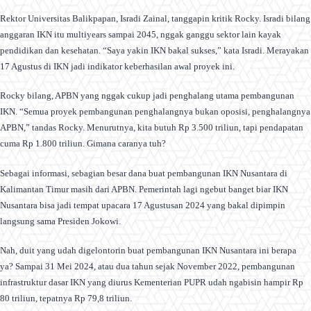
Rektor Universitas Balikpapan, Isradi Zainal, tanggapin kritik Rocky. Isradi bilang
anggaran IKN itu multiyears sampai 2045, nggak ganggu sektor lain kayak
pendidikan dan kesehatan. “Saya yakin IKN bakal sukses,” kata Isradi. Merayakan
17 Agustus di IKN jadi indikator keberhasilan awal proyek ini.
Rocky bilang, APBN yang nggak cukup jadi penghalang utama pembangunan
IKN. “Semua proyek pembangunan penghalangnya bukan oposisi, penghalangnya
APBN,” tandas Rocky. Menurutnya, kita butuh Rp 3.500 triliun, tapi pendapatan
cuma Rp 1.800 triliun. Gimana caranya tuh?
Sebagai informasi, sebagian besar dana buat pembangunan IKN Nusantara di
Kalimantan Timur masih dari APBN. Pemerintah lagi ngebut banget biar IKN
Nusantara bisa jadi tempat upacara 17 Agustusan 2024 yang bakal dipimpin
langsung sama Presiden Jokowi.
Nah, duit yang udah digelontorin buat pembangunan IKN Nusantara ini berapa
ya? Sampai 31 Mei 2024, atau dua tahun sejak November 2022, pembangunan
infrastruktur dasar IKN yang diurus Kementerian PUPR udah ngabisin hampir Rp
80 triliun, tepatnya Rp 79,8 triliun.