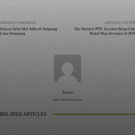
ARTIKULLI PARAPRAK
ARTIKULLI TJETËR
Jokowi Salat Idul Adha di Simpang
Eks Menteri PPN: Investor Besar Gak
Lima Semarang
Bakal Mau Investasi di IKN
Surya
http://siaranesia.com
RELATED ARTICLES