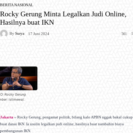
BERITA NASIONAL
Rocky Gerung Minta Legalkan Judi Online,
Hasilnya buat IKN
By
Surya
1
17 Juni 2024
561
Facebook
X
Pinterest
WhatsApp
O: Rocky Gerung
mber: istimewa).
Jakarta
–
Rocky Gerung, pengamat politik, bilang kalo APBN nggak bakal cukup
buat danai IKN. Ia usulin legalkan judi online, hasilnya buat nambahin biaya
pembangunan IKN.