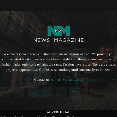
Newspaper is your news, entertainment, music fashion website. We provide you
with the latest breaking news and videos straight from the entertainment industry.
Fashion fades, only style remains the same. Fashion never stops. There are always
projects, opportunities. Clothes mean nothing until someone lives in them.
Contact us:
contact@yoursite.com
ADVERTORIAL
BERITA
BERITA