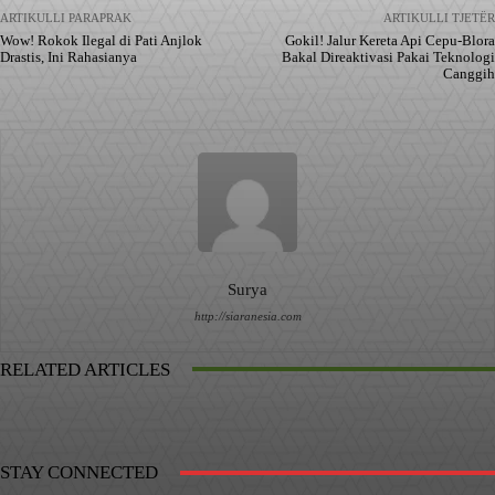
ARTIKULLI PARAPRAK
ARTIKULLI TJETËR
Wow! Rokok Ilegal di Pati Anjlok
Gokil! Jalur Kereta Api Cepu-Blora
Drastis, Ini Rahasianya
Bakal Direaktivasi Pakai Teknologi
Canggih
Surya
http://siaranesia.com
RELATED ARTICLES
STAY CONNECTED