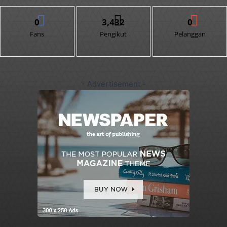
0
3,432
0
Fans
Pengikut
Pelanggan
- Advertisement -