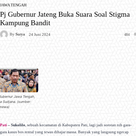
JAWA TENGAH
Pj Gubernur Jateng Buka Suara Soal Stigma
Kampung Bandit
By
Surya
0
24 Juni 2024
484
Facebook
X
Pinterest
WhatsApp
Gubernur Jawa Tengah,
a Sudjana. (sumber:
imewa)
Pati
– Sukolilo
, sebuah kecamatan di Kabupaten Pati, lagi jadi sorotan nih gara-
gara kasus bos rental yang tewas dihajar massa. Banyak yang langsung ngecap