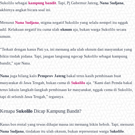
Sukolilo sebagai
kampung bandit
. Tapi, Pj Gubernur Jateng,
Nana Sudjana
,
akhirnya angkat bicara soal ini.
Menurut
Nana Sudjana
, stigma negatif Sukolilo yang selalu nempel itu nggak
adil. Kelakuan negatif itu cuma ulah
oknum
aja, bukan warga Sukolilo secara
umum.
“Terkait dengan kasus Pati ya, ini memang ada ulah oknum dari masyarakat yang
bikin tindak pidana. Tapi, jangan langsung ngecap Sukolilo sebagai kampung
bandit,” ujar Nana.
Nana
juga bilang kalo
Pemprov Jateng
bakal terus kasih pembinaan buat
masyarakat di Jawa Tengah, bukan cuma di
Sukolilo
aja. “Kami dari Pemda bakal
terus lakuin langkah-langkah pembinaan ke masyarakat, nggak cuma di Sukolilo,
tapi di seluruh Jawa Tengah,” tegasnya.
Kenapa
Sukolilo
Dicap Kampung Bandit?
Kasus bos rental yang tewas dihajar massa ini memang bikin heboh. Tapi, menurut
Nana Sudjana
, tindakan itu ulah oknum, bukan representasi warga
Sukolilo
.