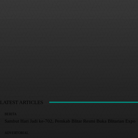
LATEST ARTICLES
BERITA
Sambut Hari Jadi ke-702, Pemkab Blitar Resmi Buka Blitarian Expo
ADVERTORIAL