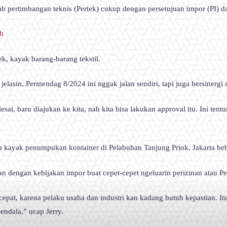
uh pertimbangan teknis (Pertek) cukup dengan persetujuan impor (PI) 
h
k, kayak barang-barang tekstil.
lasin, Permendag 8/2024 ini nggak jalan sendiri, tapi juga bersinergi
esai, baru diajukan ke kita, nah kita bisa lakukan approval itu. Ini ten
a kayak penumpukan kontainer di Pelabuhan Tanjung Priok, Jakarta beb
dengan kebijakan impor buat cepet-cepet ngeluarin perizinan atau Per
cepat, karena pelaku usaha dan industri kan kadang butuh kepastian. It
kendala,” ucap Jerry.