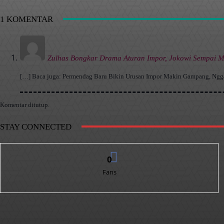
1 KOMENTAR
Zulhas Bongkar Drama Aturan Impor, Jokowi Sempai M
[…] Baca juga: Permendag Baru Bikin Urusan Impor Makin Gampang, Ngg
Komentar ditutup.
STAY CONNECTED
0
Fans