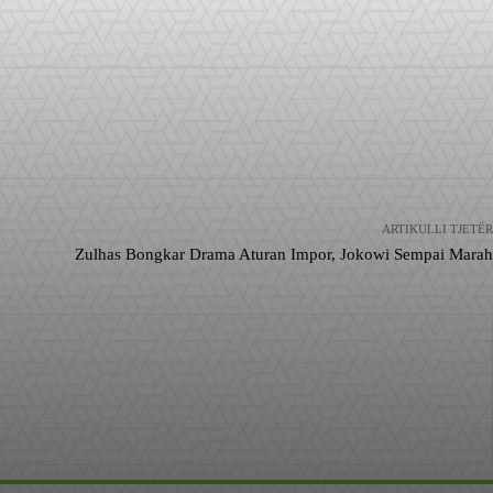
ARTIKULLI TJETËR
Zulhas Bongkar Drama Aturan Impor, Jokowi Sempai Marah