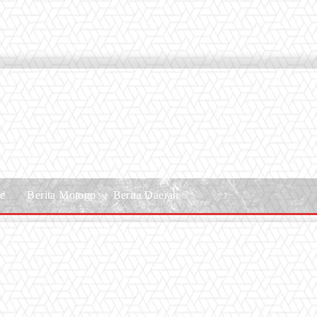
le
Berita Motogp
Berita Daerah