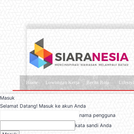
Home
Lowongan Kerja
Berita Bola
Lifesty
Masuk
Selamat Datang! Masuk ke akun Anda
nama pengguna
kata sandi Anda