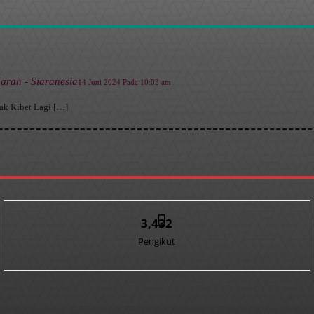
arah - Siaranesia
14 Juni 2024 Pada 10:03 am
ak Ribet Lagi […]
3,432
Pengikut