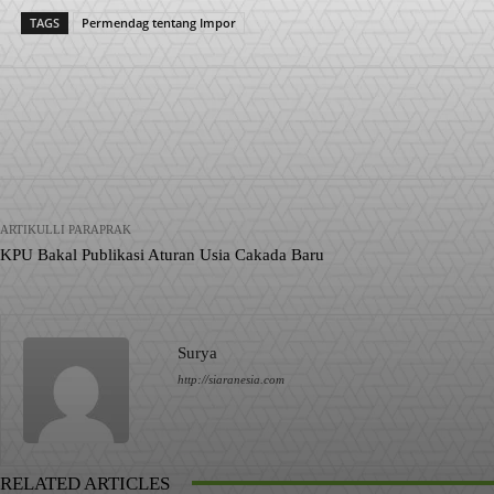
TAGS
Permendag tentang Impor
Facebook
X
Pinterest
Bagikan
ARTIKULLI PARAPRAK
KPU Bakal Publikasi Aturan Usia Cakada Baru
Surya
http://siaranesia.com
RELATED ARTICLES