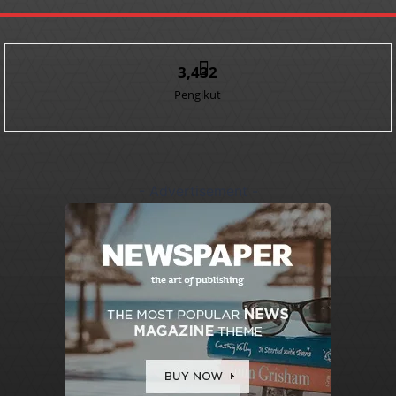
3,432
Pengikut
- Advertisement -