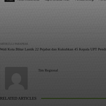
Facebook
X
Pinterest
Bagikan
ARTIKULLI PARAPRAK
Wali Kota Blitar Lantik 22 Pejabat dan Kukuhkan 45 Kepala UPT Pend
Tim Regional
RELATED ARTICLES