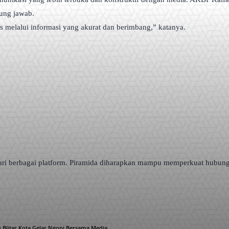
gung jawab.
s melalui informasi yang akurat dan berimbang,” katanya.
a dari berbagai platform. Piramida diharapkan mampu memperkuat hubung
s Blitar Kota Gelar Ngopi Bersama Media