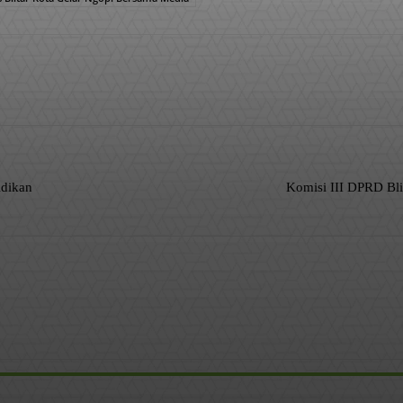
WhatsApp
idikan
Komisi III DPRD Bli