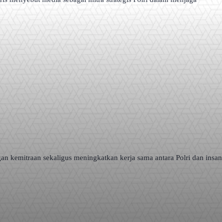
an kemitraan sekaligus meningkatkan kerja sama antara Polri dan insan