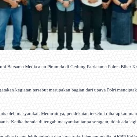
opi Bersama Media atau Piramida di Gedung Patriatama Polres Blitar 
engatakan kegiatan tersebut merupakan bagian dari upaya Polri mencipt
nis oleh masyarakat. Menurutnya, pendekatan tersebut diharapkan mam
nis. Ketika berada di tengah masyarakat tanpa seragam, tidak ada lagi
omunikasi yang lebih terbuka dan konstruktif dengan media. AKBP Kalfa