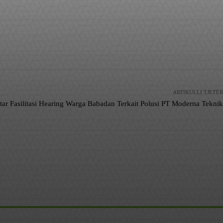
ARTIKULLI TJETËR
tar Fasilitasi Hearing Warga Babadan Terkait Polusi PT Moderna Teknik