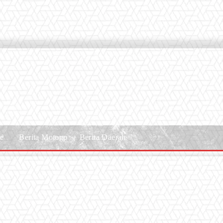
le
Berita Motogp
Berita Daerah