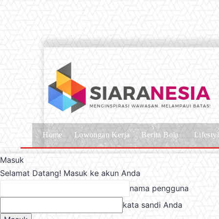
Home
Lowongan Kerja
Berita Bola
Lifesty
Masuk
Selamat Datang! Masuk ke akun Anda
nama pengguna
kata sandi Anda