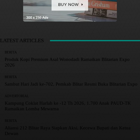
LATEST ARTICLES
BERITA
Produk Kopi Premium Asal Wonodadi Ramaikan Blitarian Expo
2026
BERITA
Sambut Hari Jadi ke-702, Pemkab Blitar Resmi Buka Blitarian Expo
ADVERTORIAL
Kampung Coklat Harlah ke -12 Th 2026, 1.700 Anak PAUD-TK
Ramaikan Lomba Mewarna
BERITA
Aliansi 212 Blitar Raya Siapkan Aksi, Kecewa Bupati dan Ketua
Dewan