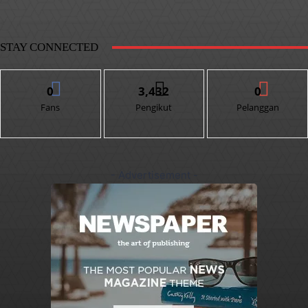
STAY CONNECTED
0
3,432
0
Fans
Pengikut
Pelanggan
- Advertisement -