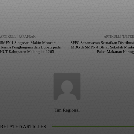
Facebook
X
Pinterest
WhatsApp
ARTIKULLI PARAPRAK
ARTIKULLI TJETËR
SMPN 1 Singosari Makin Moncer:
SPPG Sananwetan Sesuaikan Distribusi
Terima Penghargaan dari Bupati pada
MBG di SMPN 4 Blitar, Sekolah Minta
HUT Kabupaten Malang ke-1265
Paket Makanan Kering
Tim Regional
RELATED ARTICLES