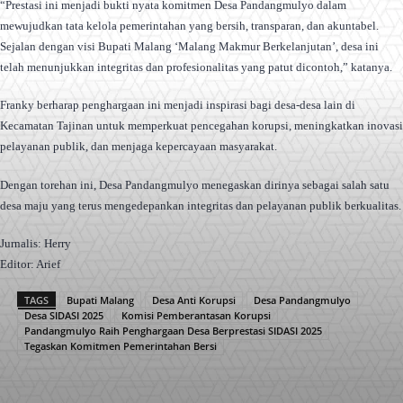
“Prestasi ini menjadi bukti nyata komitmen Desa Pandangmulyo dalam
mewujudkan tata kelola pemerintahan yang bersih, transparan, dan akuntabel.
Sejalan dengan visi Bupati Malang ‘Malang Makmur Berkelanjutan’, desa ini
telah menunjukkan integritas dan profesionalitas yang patut dicontoh,” katanya.
Franky berharap penghargaan ini menjadi inspirasi bagi desa-desa lain di
Kecamatan Tajinan untuk memperkuat pencegahan korupsi, meningkatkan inovasi
pelayanan publik, dan menjaga kepercayaan masyarakat.
Dengan torehan ini, Desa Pandangmulyo menegaskan dirinya sebagai salah satu
desa maju yang terus mengedepankan integritas dan pelayanan publik berkualitas.
Jurnalis: Herry
Editor: Arief
TAGS
Bupati Malang
Desa Anti Korupsi
Desa Pandangmulyo
Desa SIDASI 2025
Komisi Pemberantasan Korupsi
Pandangmulyo Raih Penghargaan Desa Berprestasi SIDASI 2025
Tegaskan Komitmen Pemerintahan Bersi