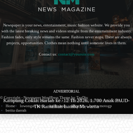
Newspaper is your news, entertainment, music fashion website. We provide you
with the latest breaking news and videos straight from the entertainment industry.
Fashion fades, only style remains the same. Fashion never stops. There are always
projects, opportunities. Clothes mean nothing until someone lives in them.
Contact us:
contact@yoursite.com
ADVERTORIAL
BERITA
BERITA
© Copyright - Newspaper WordPress Theme by TagDiv
Kampung Coklat Harlah ke -12 Th 2026, 1.700 Anak PAUD-
Produk Kopi Premium Asal Wonodadi Ramaikan Blitarian
Sambut Hari Jadi ke-702, Pemkab Blitar Resmi Buka
TK Ramaikan Lomba Mewarna
Blitarian Expo
Expo 2026
Home
lowongan kerja
berita bola
lifestyle
berita motogp
berita daerah