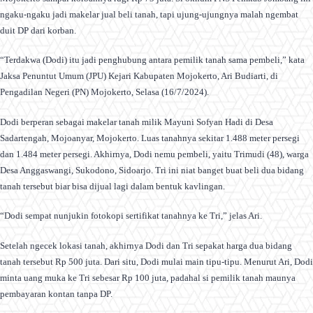
ngaku-ngaku jadi makelar jual beli tanah, tapi ujung-ujungnya malah ngembat
duit DP dari korban.
“Terdakwa (Dodi) itu jadi penghubung antara pemilik tanah sama pembeli,” kata
Jaksa Penuntut Umum (JPU) Kejari Kabupaten Mojokerto, Ari Budiarti, di
Pengadilan Negeri (PN) Mojokerto, Selasa (16/7/2024).
Dodi berperan sebagai makelar tanah milik Mayuni Sofyan Hadi di Desa
Sadartengah, Mojoanyar, Mojokerto. Luas tanahnya sekitar 1.488 meter persegi
dan 1.484 meter persegi. Akhirnya, Dodi nemu pembeli, yaitu Trimudi (48), warga
Desa Anggaswangi, Sukodono, Sidoarjo. Tri ini niat banget buat beli dua bidang
tanah tersebut biar bisa dijual lagi dalam bentuk kavlingan.
“Dodi sempat nunjukin fotokopi sertifikat tanahnya ke Tri,” jelas Ari.
Setelah ngecek lokasi tanah, akhirnya Dodi dan Tri sepakat harga dua bidang
tanah tersebut Rp 500 juta. Dari situ, Dodi mulai main tipu-tipu. Menurut Ari, Dodi
minta uang muka ke Tri sebesar Rp 100 juta, padahal si pemilik tanah maunya
pembayaran kontan tanpa DP.