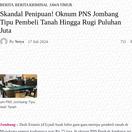
BERITA
BERITA KRIMINAL
JAWA TIMUR
Skandal Penipuan! Oknum PNS Jombang
Tipu Pembeli Tanah Hingga Rugi Puluhan
Juta
By
Surya
0
17 Juli 2024
753
Facebook
X
Pinterest
WhatsApp
um PNS Jombang Tipu
beli Tanah
Jombang
–
Dodi Erianto (43) jadi buah bibir gara-gara menipu pembeli tanah di
Mojokerto sampai korbannya rugi Rp 75 juta. Si oknum PNS Pemkab Jombang ini