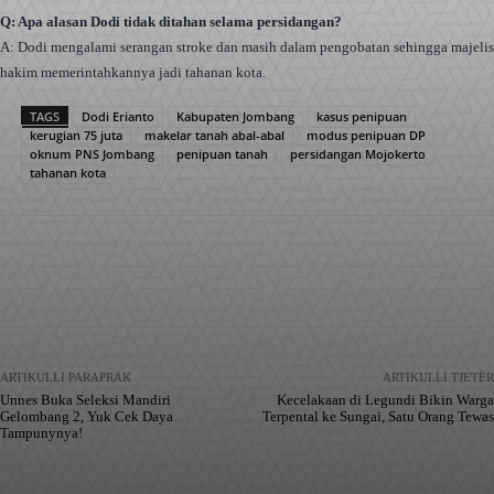
Q: Apa alasan Dodi tidak ditahan selama persidangan?
A: Dodi mengalami serangan stroke dan masih dalam pengobatan sehingga majelis
hakim memerintahkannya jadi tahanan kota.
TAGS
Dodi Erianto
Kabupaten Jombang
kasus penipuan
kerugian 75 juta
makelar tanah abal-abal
modus penipuan DP
oknum PNS Jombang
penipuan tanah
persidangan Mojokerto
tahanan kota
Facebook
X
Pinterest
WhatsApp
ARTIKULLI PARAPRAK
ARTIKULLI TJETËR
Unnes Buka Seleksi Mandiri
Kecelakaan di Legundi Bikin Warga
Gelombang 2, Yuk Cek Daya
Terpental ke Sungai, Satu Orang Tewas
Tampunynya!