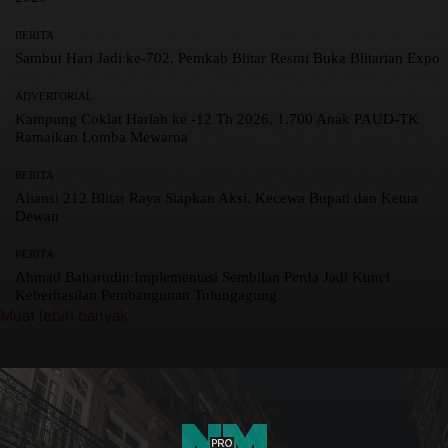
BERITA
Sambut Hari Jadi ke-702, Pemkab Blitar Resmi Buka Blitarian Expo
ADVERTORIAL
Kampung Coklat Harlah ke -12 Th 2026, 1.700 Anak PAUD-TK
Ramaikan Lomba Mewarna
BERITA
Aliansi 212 Blitar Raya Siapkan Aksi, Kecewa Bupati dan Ketua
Dewan
BERITA
Ahmad Baharudin:Implementasi Sembilan Perda Jadi Kunci
Keberhasilan Pembangunan Tulungagung
Muat lebih banyak