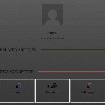
Surya
http://siaranesia.com
RELATED ARTICLES
STAY CONNECTED
0
3,432
0
Fans
Pengikut
Pelanggan