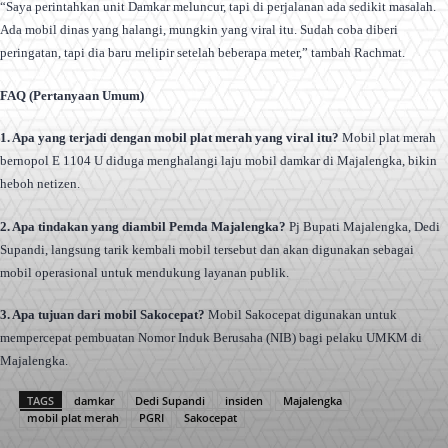
“Saya perintahkan unit Damkar meluncur, tapi di perjalanan ada sedikit masalah.
Ada mobil dinas yang halangi, mungkin yang viral itu. Sudah coba diberi
peringatan, tapi dia baru melipir setelah beberapa meter,” tambah Rachmat.
FAQ (Pertanyaan Umum)
1. Apa yang terjadi dengan mobil plat merah yang viral itu?
Mobil plat merah
bernopol E 1104 U diduga menghalangi laju mobil damkar di Majalengka, bikin
heboh netizen.
2. Apa tindakan yang diambil Pemda Majalengka?
Pj Bupati Majalengka, Dedi
Supandi, langsung tarik kembali mobil tersebut dan akan digunakan sebagai
mobil operasional untuk mendukung layanan publik.
3. Apa tujuan dari mobil Sakocepat?
Mobil Sakocepat digunakan untuk
mempercepat pembuatan Nomor Induk Berusaha (NIB) bagi pelaku UMKM di
Majalengka.
TAGS
damkar
Dedi Supandi
insiden
Majalengka
mobil plat merah
PGRI
Sakocepat