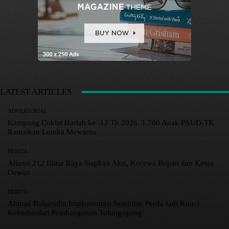
LATEST ARTICLES
ADVERTORIAL
Kampung Coklat Harlah ke -12 Th 2026, 1.700 Anak PAUD-TK
Ramaikan Lomba Mewarna
BERITA
Aliansi 212 Blitar Raya Siapkan Aksi, Kecewa Bupati dan Ketua
Dewan
BERITA
Ahmad Baharudin:Implementasi Sembilan Perda Jadi Kunci
Keberhasilan Pembangunan Tulungagung