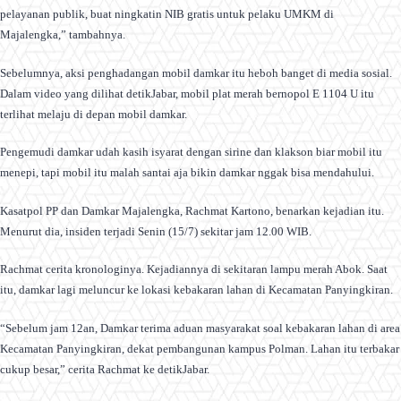
pelayanan publik, buat ningkatin NIB gratis untuk pelaku UMKM di
Majalengka,” tambahnya.
Sebelumnya, aksi penghadangan mobil damkar itu heboh banget di media sosial.
Dalam video yang dilihat detikJabar, mobil plat merah bernopol E 1104 U itu
terlihat melaju di depan mobil damkar.
Pengemudi damkar udah kasih isyarat dengan sirine dan klakson biar mobil itu
menepi, tapi mobil itu malah santai aja bikin damkar nggak bisa mendahului.
Kasatpol PP dan Damkar Majalengka, Rachmat Kartono, benarkan kejadian itu.
Menurut dia, insiden terjadi Senin (15/7) sekitar jam 12.00 WIB.
Rachmat cerita kronologinya. Kejadiannya di sekitaran lampu merah Abok. Saat
itu, damkar lagi meluncur ke lokasi kebakaran lahan di Kecamatan Panyingkiran.
“Sebelum jam 12an, Damkar terima aduan masyarakat soal kebakaran lahan di area
Kecamatan Panyingkiran, dekat pembangunan kampus Polman. Lahan itu terbakar
cukup besar,” cerita Rachmat ke detikJabar.