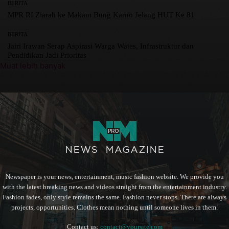
BERITA
MPR RI Ziarah ke Makam Bung Karno Jelang HUT Ke 81
BERITA
Jairi Irawan Serap Aspirasi Warga Wates, Infrastruktur dan
Pendidikan Jadi Prioritas
Muat lebih banyak
Newspaper is your news, entertainment, music fashion website. We provide you
with the latest breaking news and videos straight from the entertainment industry.
Fashion fades, only style remains the same. Fashion never stops. There are always
projects, opportunities. Clothes mean nothing until someone lives in them.
Contact us:
contact@yoursite.com