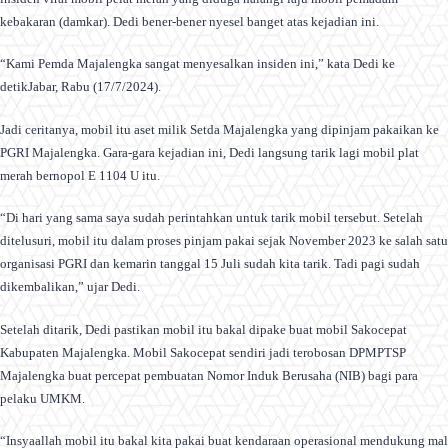
kebakaran (damkar). Dedi bener-bener nyesel banget atas kejadian ini.
“Kami Pemda Majalengka sangat menyesalkan insiden ini,” kata Dedi ke
detikJabar, Rabu (17/7/2024).
Jadi ceritanya, mobil itu aset milik Setda Majalengka yang dipinjam pakaikan ke
PGRI Majalengka. Gara-gara kejadian ini, Dedi langsung tarik lagi mobil plat
merah bernopol E 1104 U itu.
“Di hari yang sama saya sudah perintahkan untuk tarik mobil tersebut. Setelah
ditelusuri, mobil itu dalam proses pinjam pakai sejak November 2023 ke salah satu
organisasi PGRI dan kemarin tanggal 15 Juli sudah kita tarik. Tadi pagi sudah
dikembalikan,” ujar Dedi.
Setelah ditarik, Dedi pastikan mobil itu bakal dipake buat mobil Sakocepat
Kabupaten Majalengka. Mobil Sakocepat sendiri jadi terobosan DPMPTSP
Majalengka buat percepat pembuatan Nomor Induk Berusaha (NIB) bagi para
pelaku UMKM.
“Insyaallah mobil itu bakal kita pakai buat kendaraan operasional mendukung mal