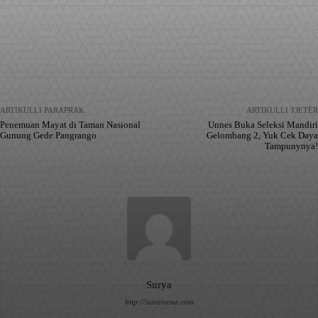
Facebook
X
Pinterest
WhatsApp
ARTIKULLI PARAPRAK
ARTIKULLI TJETËR
Penemuan Mayat di Taman Nasional
Unnes Buka Seleksi Mandiri
Gunung Gede Pangrango
Gelombang 2, Yuk Cek Daya
Tampunynya!
Surya
http://siaranesia.com