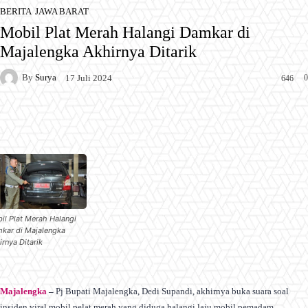
BERITA
JAWA BARAT
Mobil Plat Merah Halangi Damkar di
Majalengka Akhirnya Ditarik
By
Surya
0
17 Juli 2024
646
Facebook
X
Pinterest
WhatsApp
il Plat Merah Halangi
kar di Majalengka
irnya Ditarik
Majalengka
–
Pj Bupati Majalengka, Dedi Supandi, akhirnya buka suara soal
insiden viral mobil pelat merah yang diduga halangi laju mobil pemadam