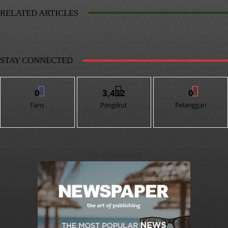
RELATED ARTICLES
STAY CONNECTED
0
3,432
0
Fans
Pengikut
Pelanggan
- Advertisement -