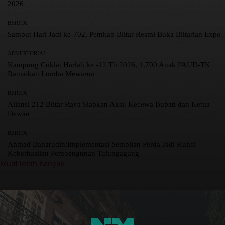
2026
BERITA
Sambut Hari Jadi ke-702, Pemkab Blitar Resmi Buka Blitarian Expo
ADVERTORIAL
Kampung Coklat Harlah ke -12 Th 2026, 1.700 Anak PAUD-TK
Ramaikan Lomba Mewarna
BERITA
Aliansi 212 Blitar Raya Siapkan Aksi, Kecewa Bupati dan Ketua
Dewan
BERITA
Ahmad Baharudin:Implementasi Sembilan Perda Jadi Kunci
Keberhasilan Pembangunan Tulungagung
Muat lebih banyak