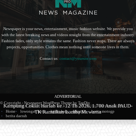
Newspaper is your news, entertainment, music fashion website. We provide you
with the latest breaking news and videos straight from the entertainment industry.
Fashion fades, only style remains the same. Fashion never stops. There are always
projects, opportunities. Clothes mean nothing until someone lives in them.
Contact us:
contact@yoursite.com
ADVERTORIAL
BERITA
BERITA
© Copyright - Newspaper WordPress Theme by TagDiv
Kampung Coklat Harlah ke -12 Th 2026, 1.700 Anak PAUD-
Produk Kopi Premium Asal Wonodadi Ramaikan Blitarian
Sambut Hari Jadi ke-702, Pemkab Blitar Resmi Buka
Home
lowongan kerja
berita bola
lifestyle
berita motogp
TK Ramaikan Lomba Mewarna
Blitarian Expo
Expo 2026
berita daerah