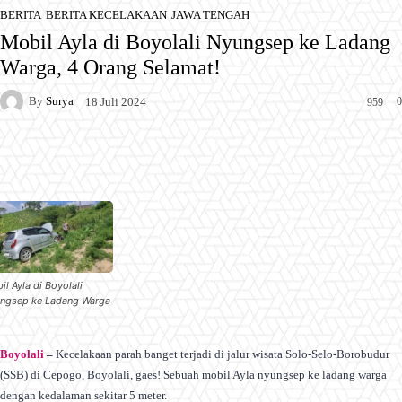
BERITA
BERITA KECELAKAAN
JAWA TENGAH
Mobil Ayla di Boyolali Nyungsep ke Ladang
Warga, 4 Orang Selamat!
By
Surya
0
18 Juli 2024
959
Facebook
X
Pinterest
WhatsApp
il Ayla di Boyolali
ngsep ke Ladang Warga
Boyolali
–
Kecelakaan parah banget terjadi di jalur wisata Solo-Selo-Borobudur
(SSB) di Cepogo, Boyolali, gaes! Sebuah mobil Ayla nyungsep ke ladang warga
dengan kedalaman sekitar 5 meter.