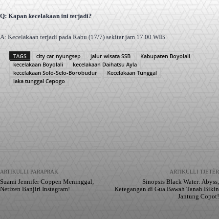
Q: Kapan kecelakaan ini terjadi?
A: Kecelakaan terjadi pada Rabu (17/7) sekitar jam 17.00 WIB.
TAGS
city car nyungsep
jalur wisata SSB
Kabupaten Boyolali
kecelakaan Boyolali
kecelakaan Daihatsu Ayla
kecelakaan Solo-Selo-Borobudur
Kecelakaan Tunggal
laka tunggal Cepogo
Facebook
X
Pinterest
WhatsApp
ARTIKULLI PARAPRAK
ARTIKULLI TJETËR
Suami Jennifer Coppen Meninggal,
Sinopsis Black Water: Abyss,
Netizen Banjiri Instagram!
Ketegangan di Gua Bawah Tanah Bikin
Jantung Copot!