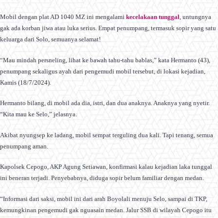
Mobil dengan plat AD 1040 MZ ini mengalami
kecelakaan tunggal
, untungnya
gak ada korban jiwa atau luka serius. Empat penumpang, termasuk sopir yang satu
keluarga dari Solo, semuanya selamat!
“Mau mindah persneling, lihat ke bawah tahu-tahu bablas,” kata Hermanto (43),
penumpang sekaligus ayah dari pengemudi mobil tersebut, di lokasi kejadian,
Kamis (18/7/2024).
Hermanto bilang, di mobil ada dia, istri, dan dua anaknya. Anaknya yang nyetir.
“Kita mau ke Selo,” jelasnya.
Akibat nyungsep ke ladang, mobil sempat terguling dua kali. Tapi tenang, semua
penumpang aman.
Kapolsek Cepogo, AKP Agung Setiawan, konfirmasi kalau kejadian laka tunggal
ini beneran terjadi. Penyebabnya, diduga sopir belum familiar dengan medan.
“Informasi dari saksi, mobil ini dari arah Boyolali menuju Selo, sampai di TKP,
kemungkinan pengemudi gak nguasain medan. Jalur SSB di wilayah Cepogo itu