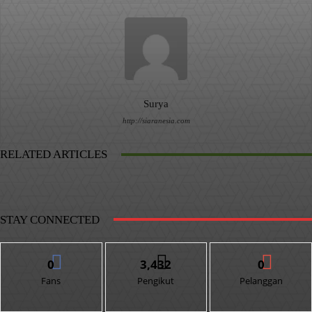
Surya
http://siaranesia.com
RELATED ARTICLES
STAY CONNECTED
0
3,432
0
Fans
Pengikut
Pelanggan