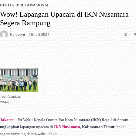
BERITA
BERITA NASIONAL
Wow! Lapangan Upacara di IKN Nusantara
Segera Rampung
By
Surya
0
10 Juli 2024
514
Facebook
X
Pinterest
WhatsApp
trasi (sumber:
imewa).
Jakarta
– Plt Wakil Kepala Otorita Ibu Kota Nusantara (
IKN
) Raja Juli Antoni
ungkapkan
lapangan upacara di
IKN Nusantara
, Kalimantan Timur
, bakal
segera rampung dalam waktu dekat.