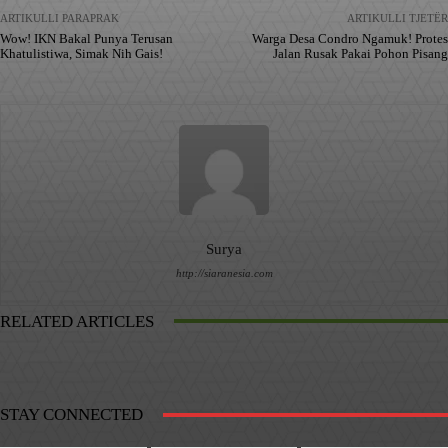
ARTIKULLI PARAPRAK
ARTIKULLI TJETËR
Wow! IKN Bakal Punya Terusan
Warga Desa Condro Ngamuk! Protes
Khatulistiwa, Simak Nih Gais!
Jalan Rusak Pakai Pohon Pisang
Surya
http://siaranesia.com
RELATED ARTICLES
STAY CONNECTED