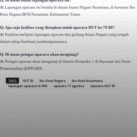
Q: Di mana lokasi lapangan upacara ini?
A:
Lapangan upacara ini berada di depan Istana Negara Nusantara, di kawasan Ibu
Kota Negara (IKN) Nusantara, Kalimantan Timur.
Q: Apa saja fasilitas yang disiapkan untuk upacara HUT ke-79 RI?
A:
Fasilitas meliputi lapangan upacara dan gedung Istana Negara yang tengah
dalam tahap finalisasi pembangunannya.
Q: Di mana petugas upacara akan menginap?
A:
Petugas upacara akan menginap di Kantor Kemenko 1 di Kawasan Inti Pusat
Pemerintahan (KIPP) IKN.
TAGS
HUT RI
Ibu Kota Negara
Ibu Kota Nusantara
lapangan upacara di IKN
upacara 17 agustus
Upacara HUT RI
Facebook
X
Pinterest
WhatsApp