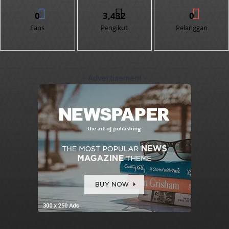
0
3,432
0
Fans
Pengikut
Pelanggan
- Advertisement -