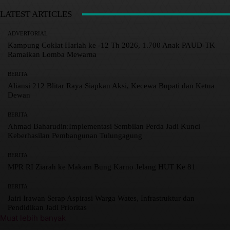
LATEST ARTICLES
ADVERTORIAL
Kampung Coklat Harlah ke -12 Th 2026, 1.700 Anak PAUD-TK
Ramaikan Lomba Mewarna
BERITA
Aliansi 212 Blitar Raya Siapkan Aksi, Kecewa Bupati dan Ketua
Dewan
BERITA
Ahmad Baharudin:Implementasi Sembilan Perda Jadi Kunci
Keberhasilan Pembangunan Tulungagung
BERITA
MPR RI Ziarah ke Makam Bung Karno Jelang HUT Ke 81
BERITA
Jairi Irawan Serap Aspirasi Warga Wates, Infrastruktur dan
Pendidikan Jadi Prioritas
Muat lebih banyak