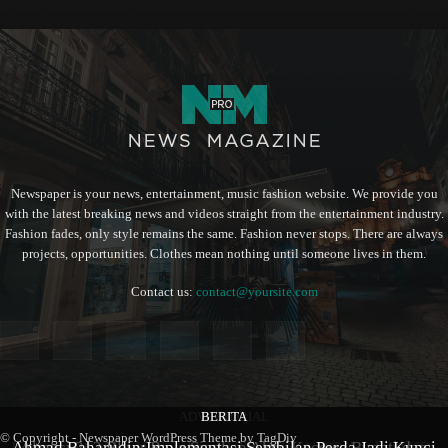
Newspaper is your news, entertainment, music fashion website. We provide you
with the latest breaking news and videos straight from the entertainment industry.
Fashion fades, only style remains the same. Fashion never stops. There are always
projects, opportunities. Clothes mean nothing until someone lives in them.
Contact us:
contact@yoursite.com
ADVERTORIAL
BERITA
BERITA
© Copyright - Newspaper WordPress Theme by TagDiv
Kampung Coklat Harlah ke -12 Th 2026, 1.700 Anak PAUD-
Ahmad Baharudin:Implementasi Sembilan Perda Jadi Kunci
Aliansi 212 Blitar Raya Siapkan Aksi, Kecewa Bupati dan