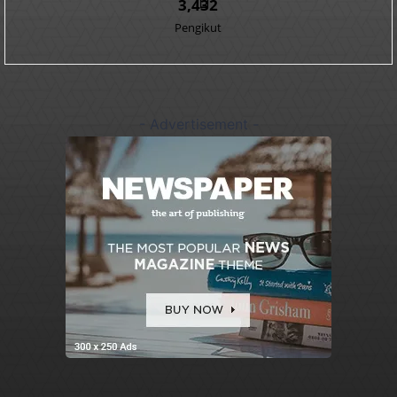
3,432
Pengikut
- Advertisement -