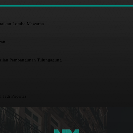
amaikan Lomba Mewarna
wan
asilan Pembangunan Tulungagung
 Jadi Prioritas