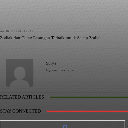
Facebook
X
Pinterest
Bagikan
ARTIKULLI PARAPRAK
Zodiak dan Cinta: Pasangan Terbaik untuk Setiap Zodiak
Surya
http://siaranesia.com
RELATED ARTICLES
STAY CONNECTED