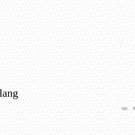
lang
0
920