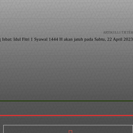
ARTIKULLI TJETËR
 Isbat: Idul Fitri 1 Syawal 1444 H akan jatuh pada Sabtu, 22 April 2023