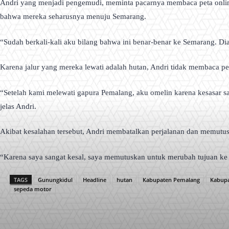
Andri yang menjadi pengemudi, meminta pacarnya membaca peta online
bahwa mereka seharusnya menuju Semarang.
“Sudah berkali-kali aku bilang bahwa ini benar-benar ke Semarang. Dia
Karena jalur yang mereka lewati adalah hutan, Andri tidak membaca pe
“Setelah kami melewati gapura Pemalang, aku omelin karena kesasar sa
jelas Andri.
Akibat kesalahan tersebut, Andri membatalkan perjalanan dan memutus
“Karena saya sangat kesal, saya memutuskan untuk merubah tujuan ke 
TAGS
Gunungkidul
Headline
hutan
Kabupaten Pemalang
Kabup
sepeda motor