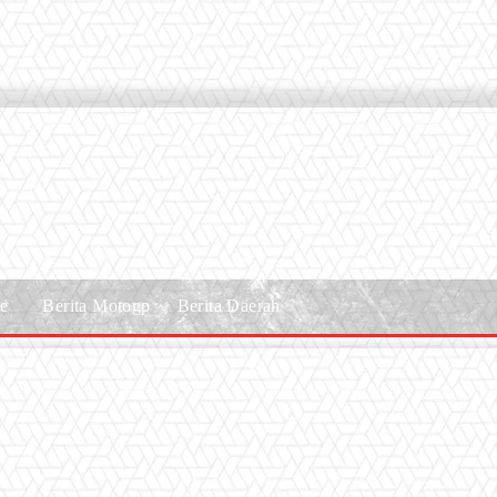
le
Berita Motogp
Berita Daerah