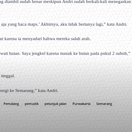
ng diambil sudah benar meskipun Andri sudah berkali-kali menegaskan
ja yang baca maps.’ Akhirnya, aku tidak bertanya lagi,” kata Andri.
jut karena ia menyadari bahwa mereka salah arah.
ewati hutan. Saya jengkel karena masuk ke hutan pada pukul 2 subuh,”
tinggal.
ergi ke Semarang,” kata Andri.
Pemalang
pemudik
petunjuk jalan
Purwakarta
Semarang