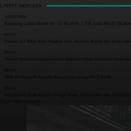
LATEST ARTICLES
ADVERTORIAL
Kampung Coklat Harlah ke -12 Th 2026, 1.700 Anak PAUD-TK R
BERITA
Aliansi 212 Blitar Raya Siapkan Aksi, Kecewa Bupati dan Ketua De
BERITA
Ahmad Baharudin:Implementasi Sembilan Perda Jadi Kunci Keberh
BERITA
MPR RI Ziarah ke Makam Bung Karno Jelang HUT Ke 81
BERITA
Jairi Irawan Serap Aspirasi Warga Wates, Infrastruktur dan Pendidikan
Muat lebih banyak