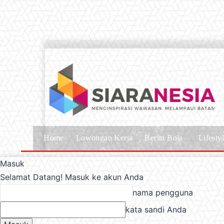
Home
Lowongan Kerja
Berita Bola
Lifesty
Masuk
Selamat Datang! Masuk ke akun Anda
nama pengguna
kata sandi Anda