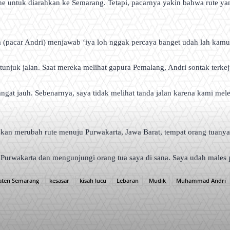
 untuk diarahkan ke Semarang. Tetapi, pacarnya yakin bahwa rute ya
 (pacar Andri) menjawab ‘iya loh nggak percaya banget udah lah kamu a
tunjuk jalan. Saat mereka melihat gapura Pemalang, Andri sontak terke
ngat jauh. Sebenarnya, saya tidak melihat tanda jalan karena kami mel
kan merubah rute menuju Purwakarta, Jawa Barat, tempat orang tuanya 
Purwakarta dan mengunjungi orang tua saya di sana. Saya udah males p
aten Semarang
kesasar
kisah lucu
Lebaran
Mudik
Muhammad Andri