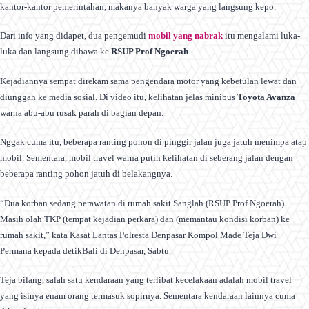
kantor-kantor pemerintahan, makanya banyak warga yang langsung kepo.
Dari info yang didapet, dua pengemudi
mobil yang nabrak
itu mengalami luka-
luka dan langsung dibawa ke
RSUP Prof Ngoerah
.
Kejadiannya sempat direkam sama pengendara motor yang kebetulan lewat dan
diunggah ke media sosial. Di video itu, kelihatan jelas minibus
Toyota Avanza
warna abu-abu rusak parah di bagian depan.
Nggak cuma itu, beberapa ranting pohon di pinggir jalan juga jatuh menimpa atap
mobil. Sementara, mobil travel warna putih kelihatan di seberang jalan dengan
beberapa ranting pohon jatuh di belakangnya.
“Dua korban sedang perawatan di rumah sakit Sanglah (RSUP Prof Ngoerah).
Masih olah TKP (tempat kejadian perkara) dan (memantau kondisi korban) ke
rumah sakit,” kata Kasat Lantas Polresta Denpasar Kompol Made Teja Dwi
Permana kepada detikBali di Denpasar, Sabtu.
Teja bilang, salah satu kendaraan yang terlibat kecelakaan adalah mobil travel
yang isinya enam orang termasuk sopirnya. Sementara kendaraan lainnya cuma