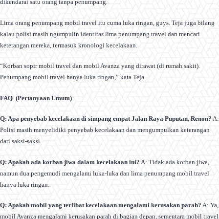
dikendarai satu orang tanpa penumpang.
Lima orang penumpang mobil travel itu cuma luka ringan, guys. Teja juga bilang
kalau polisi masih ngumpulin identitas lima penumpang travel dan mencari
keterangan mereka, termasuk kronologi kecelakaan.
“Korban sopir mobil travel dan mobil Avanza yang dirawat (di rumah sakit).
Penumpang mobil travel hanya luka ringan,” kata Teja.
FAQ (Pertanyaan Umum)
Q: Apa penyebab kecelakaan di simpang empat Jalan Raya Puputan, Renon?
A:
Polisi masih menyelidiki penyebab kecelakaan dan mengumpulkan keterangan
dari saksi-saksi.
Q: Apakah ada korban jiwa dalam kecelakaan ini?
A: Tidak ada korban jiwa,
namun dua pengemudi mengalami luka-luka dan lima penumpang mobil travel
hanya luka ringan.
Q: Apakah mobil yang terlibat kecelakaan mengalami kerusakan parah?
A: Ya,
mobil Avanza mengalami kerusakan parah di bagian depan, sementara mobil travel