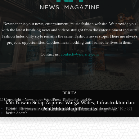
Newspaper is your news, entertainment, music fashion website. We provide you
with the latest breaking news and videos straight from the entertainment industry.
Fashion fades, only style remains the same. Fashion never stops. There are always
projects, opportunities. Clothes mean nothing until someone lives in them.
Contact us:
contact@yoursite.com
BERITA
BERITA
BERITA
© Copyright - Newspaper WordPress Theme by TagDiv
Ahmad Baharudin:Implementasi Sembilan Perda Jadi Kunci
Jairi Irawan Serap Aspirasi Warga Wates, Infrastruktur dan
Home
lowongan kerja
berita bola
lifestyle
berita motogp
MPR RI Ziarah ke Makam Bung Karno Jelang HUT Ke 81
Keberhasilan Pembangunan Tulungagung
Pendidikan Jadi Prioritas
berita daerah