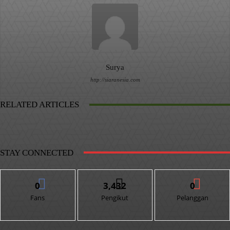
Surya
http://siaranesia.com
RELATED ARTICLES
STAY CONNECTED
0
3,432
0
Fans
Pengikut
Pelanggan