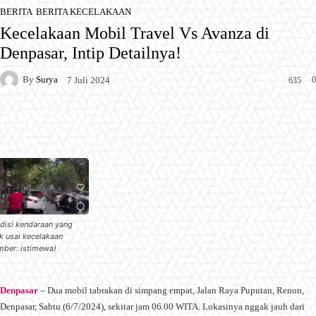
BERITA
BERITA KECELAKAAN
Kecelakaan Mobil Travel Vs Avanza di
Denpasar, Intip Detailnya!
By
Surya
0
7 Juli 2024
635
Facebook
X
Pinterest
WhatsApp
disi kendaraan yang
ek usai kecelakaan
mber: istimewa)
Denpasar
– Dua mobil tabrakan di simpang empat, Jalan Raya Puputan, Renon,
Denpasar, Sabtu (6/7/2024), sekitar jam 06.00 WITA. Lokasinya nggak jauh dari