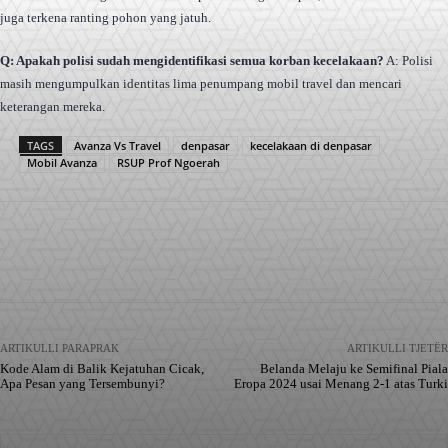
juga terkena ranting pohon yang jatuh.
Q: Apakah polisi sudah mengidentifikasi semua korban kecelakaan?
A: Polisi
masih mengumpulkan identitas lima penumpang mobil travel dan mencari
keterangan mereka.
TAGS
Avanza Vs Travel
denpasar
kecelakaan di denpasar
Mobil Avanza
RSUP Prof Ngoerah
Facebook
X
Pinterest
WhatsApp
ARTIKULLI PARAPRAK
ARTIKULLI TJETËR
Kode Alam di Balik Kejatuhan Cicak,
Belanda Melaju ke Semifinal Piala
Apa Pesan yang Tersembunyi?
Eropa 2024 usai Menang 2-1 atas Turki