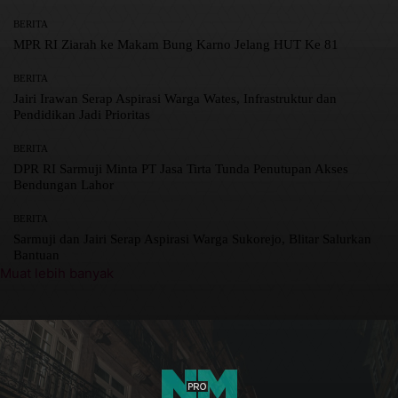
BERITA
MPR RI Ziarah ke Makam Bung Karno Jelang HUT Ke 81
BERITA
Jairi Irawan Serap Aspirasi Warga Wates, Infrastruktur dan
Pendidikan Jadi Prioritas
BERITA
DPR RI Sarmuji Minta PT Jasa Tirta Tunda Penutupan Akses
Bendungan Lahor
BERITA
Sarmuji dan Jairi Serap Aspirasi Warga Sukorejo, Blitar Salurkan
Bantuan
Muat lebih banyak