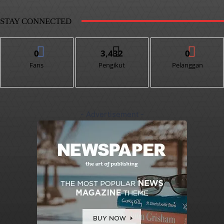
STAY CONNECTED
0
3,432
0
Fans
Pengikut
Pelanggan
- Advertisement -