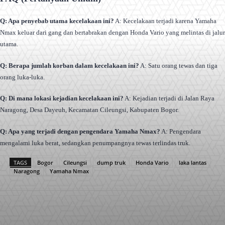
Q: Apa penyebab utama kecelakaan ini?
A: Kecelakaan terjadi karena Yamaha
Nmax keluar dari gang dan bertabrakan dengan Honda Vario yang melintas di jalur
utama.
Q: Berapa jumlah korban dalam kecelakaan ini?
A: Satu orang tewas dan tiga
orang luka-luka.
Q: Di mana lokasi kejadian kecelakaan ini?
A: Kejadian terjadi di Jalan Raya
Naragong, Desa Dayeuh, Kecamatan Cileungsi, Kabupaten Bogor.
Q: Apa yang terjadi dengan pengendara Yamaha Nmax?
A: Pengendara
mengalami luka berat, sedangkan penumpangnya tewas terlindas truk.
TAGS
Bogor
Cileungsi
dump truk
Honda Vario
laka lantas
Naragong
Yamaha Nmax
Facebook
X
Pinterest
WhatsApp