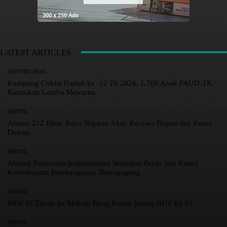
LATEST ARTICLES
ADVERTORIAL
Kampung Coklat Harlah ke -12 Th 2026, 1.700 Anak PAUD-TK
Ramaikan Lomba Mewarna
BERITA
Aliansi 212 Blitar Raya Siapkan Aksi, Kecewa Bupati dan Ketua
Dewan
BERITA
Ahmad Baharudin:Implementasi Sembilan Perda Jadi Kunci
Keberhasilan Pembangunan Tulungagung
BERITA
MPR RI Ziarah ke Makam Bung Karno Jelang HUT Ke 81
BERITA