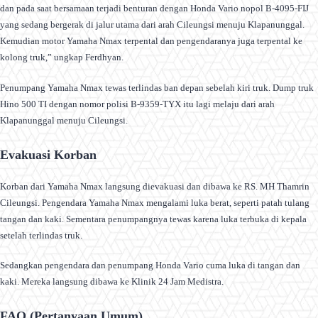
dan pada saat bersamaan terjadi benturan dengan Honda Vario nopol B-4095-FIJ
yang sedang bergerak di jalur utama dari arah Cileungsi menuju Klapanunggal.
Kemudian motor Yamaha Nmax terpental dan pengendaranya juga terpental ke
kolong truk,” ungkap Ferdhyan.
Penumpang Yamaha Nmax tewas terlindas ban depan sebelah kiri truk. Dump truk
Hino 500 TI dengan nomor polisi B-9359-TYX itu lagi melaju dari arah
Klapanunggal menuju Cileungsi.
Evakuasi Korban
Korban dari Yamaha Nmax langsung dievakuasi dan dibawa ke RS. MH Thamrin
Cileungsi. Pengendara Yamaha Nmax mengalami luka berat, seperti patah tulang
tangan dan kaki. Sementara penumpangnya tewas karena luka terbuka di kepala
setelah terlindas truk.
Sedangkan pengendara dan penumpang Honda Vario cuma luka di tangan dan
kaki. Mereka langsung dibawa ke Klinik 24 Jam Medistra.
FAQ (Pertanyaan Umum)