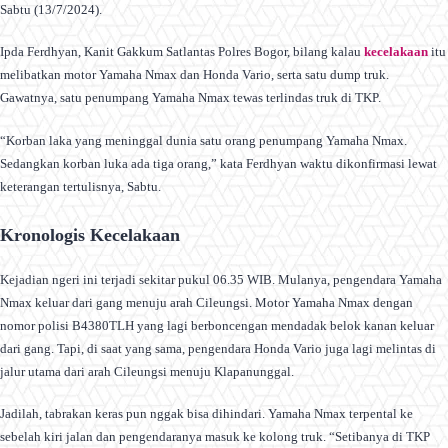
Sabtu (13/7/2024).
Ipda Ferdhyan, Kanit Gakkum Satlantas Polres Bogor, bilang kalau
kecelakaan
itu
melibatkan motor Yamaha Nmax dan Honda Vario, serta satu dump truk.
Gawatnya, satu penumpang Yamaha Nmax tewas terlindas truk di TKP.
“Korban laka yang meninggal dunia satu orang penumpang Yamaha Nmax.
Sedangkan korban luka ada tiga orang,” kata Ferdhyan waktu dikonfirmasi lewat
keterangan tertulisnya, Sabtu.
Kronologis Kecelakaan
Kejadian ngeri ini terjadi sekitar pukul 06.35 WIB. Mulanya, pengendara Yamaha
Nmax keluar dari gang menuju arah Cileungsi. Motor Yamaha Nmax dengan
nomor polisi B4380TLH yang lagi berboncengan mendadak belok kanan keluar
dari gang. Tapi, di saat yang sama, pengendara Honda Vario juga lagi melintas di
jalur utama dari arah Cileungsi menuju Klapanunggal.
Jadilah, tabrakan keras pun nggak bisa dihindari. Yamaha Nmax terpental ke
sebelah kiri jalan dan pengendaranya masuk ke kolong truk. “Setibanya di TKP