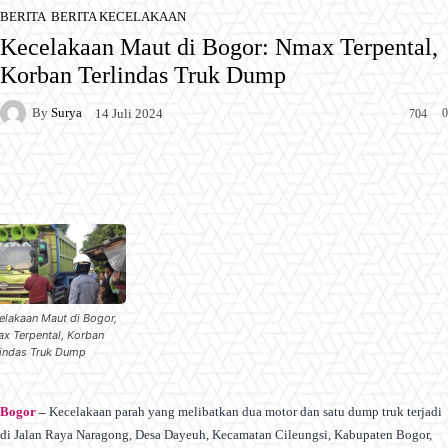
BERITA
BERITA KECELAKAAN
Kecelakaan Maut di Bogor: Nmax Terpental,
Korban Terlindas Truk Dump
By
Surya
0
14 Juli 2024
704
Facebook
X
Pinterest
WhatsApp
elakaan Maut di Bogor,
x Terpental, Korban
lindas Truk Dump
Bogor
–
Kecelakaan parah yang melibatkan dua motor dan satu dump truk terjadi
di Jalan Raya Naragong, Desa Dayeuh, Kecamatan Cileungsi, Kabupaten Bogor,