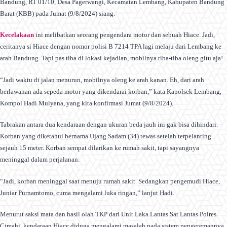
Bandung, RT 01/10, Desa Pagerwangi, Kecamatan Lembang, Kabupaten Bandung
Barat (KBB) pada Jumat (9/8/2024) siang.
Kecelakaan
ini melibatkan seorang pengendara motor dan sebuah Hiace. Jadi,
ceritanya si Hiace dengan nomor polisi B 7214 TPA lagi melaju dari Lembang ke
arah Bandung. Tapi pas tiba di lokasi kejadian, mobilnya tiba-tiba oleng gitu aja!
“Jadi waktu di jalan menurun, mobilnya oleng ke arah kanan. Eh, dari arah
berlawanan ada sepeda motor yang dikendarai korban,” kata Kapolsek Lembang,
Kompol Hadi Mulyana, yang kita konfirmasi Jumat (9/8/2024).
Tabrakan antara dua kendaraan dengan ukuran beda jauh ini gak bisa dihindari.
Korban yang diketahui bernama Ujang Sadam (34) tewas setelah terpelanting
sejauh 15 meter. Korban sempat dilarikan ke rumah sakit, tapi sayangnya
meninggal dalam perjalanan.
“Jadi, korban meninggal saat menuju rumah sakit. Sedangkan pengemudi Hiace,
Juniar Purnamtomo, cuma mengalami luka ringan,” lanjut Hadi.
Menurut saksi mata dan hasil olah TKP dari Unit Laka Lantas Sat Lantas Polres
Cimahi, kendaraan Hiace diduga mengalami masalah pada sistem pengeremannya.