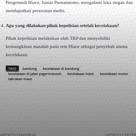
Pengemudi Hiace, Juniar Purnamtomo, mengalami luka ringan dan
mendapatkan perawatan medis.
Apa yang dilakukan pihak kepolisian setelah kecelakaan?
Pihak kepolisian melakukan olah TKP dan menyelidiki
kemungkinan masalah pada rem Hiace sebagai penyebab utama
kecelakaan.
TAGS
bandung
kecelakaan di bandung
kecelakaan di jalan pagermaneuh
kecelakaan hiace
kecelakaan motor
tabrakan maut
Facebook
X
Pinterest
WhatsApp
ARTIKULLI PARAPRAK
ARTIKULLI TJETËR