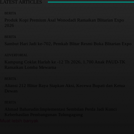
LATEST ARTICLES
BERITA
Produk Kopi Premium Asal Wonodadi Ramaikan Blitarian Expo
2026
BERITA
Sambut Hari Jadi ke-702, Pemkab Blitar Resmi Buka Blitarian Expo
ADVERTORIAL
Kampung Coklat Harlah ke -12 Th 2026, 1.700 Anak PAUD-TK
Ramaikan Lomba Mewarna
BERITA
Aliansi 212 Blitar Raya Siapkan Aksi, Kecewa Bupati dan Ketua
Dewan
BERITA
Ahmad Baharudin:Implementasi Sembilan Perda Jadi Kunci
Keberhasilan Pembangunan Tulungagung
Muat lebih banyak