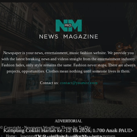
Newspaper is your news, entertainment, music fashion website. We provide you
with the latest breaking news and videos straight from the entertainment industry.
Fashion fades, only style remains the same. Fashion never stops. There are always
projects, opportunities. Clothes mean nothing until someone lives in them.
Contact us:
contact@yoursite.com
ADVERTORIAL
BERITA
BERITA
© Copyright - Newspaper WordPress Theme by TagDiv
Kampung Coklat Harlah ke -12 Th 2026, 1.700 Anak PAUD-
Produk Kopi Premium Asal Wonodadi Ramaikan Blitarian
Sambut Hari Jadi ke-702, Pemkab Blitar Resmi Buka
TK Ramaikan Lomba Mewarna
Blitarian Expo
Expo 2026
Home
lowongan kerja
berita bola
lifestyle
berita motogp