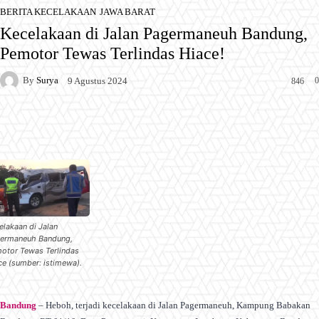
BERITA KECELAKAAN
JAWA BARAT
Kecelakaan di Jalan Pagermaneuh Bandung,
Pemotor Tewas Terlindas Hiace!
By
Surya
0
9 Agustus 2024
846
Facebook
X
Pinterest
WhatsApp
elakaan di Jalan
ermaneuh Bandung,
otor Tewas Terlindas
ce (sumber: istimewa).
Bandung
– Heboh, terjadi kecelakaan di Jalan Pagermaneuh, Kampung Babakan