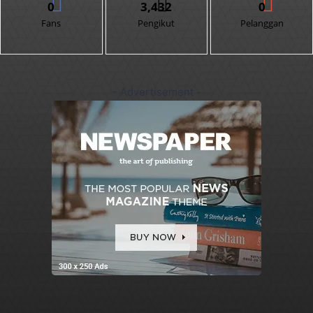
0
3,432
0
Fans
Pengikut
Pelanggan
- Advertisement -