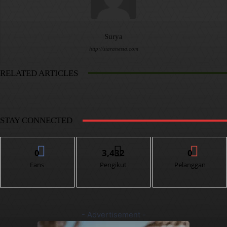
Surya
http://siaranesia.com
RELATED ARTICLES
STAY CONNECTED
0
3,432
0
Fans
Pengikut
Pelanggan
- Advertisement -