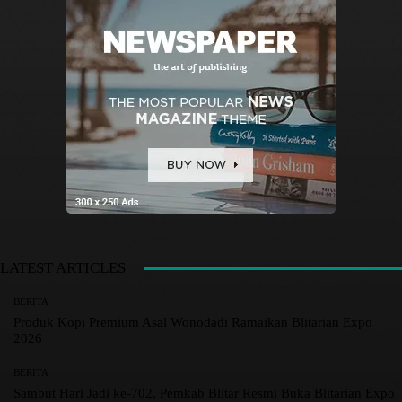
LATEST ARTICLES
BERITA
Produk Kopi Premium Asal Wonodadi Ramaikan Blitarian Expo
2026
BERITA
Sambut Hari Jadi ke-702, Pemkab Blitar Resmi Buka Blitarian Expo