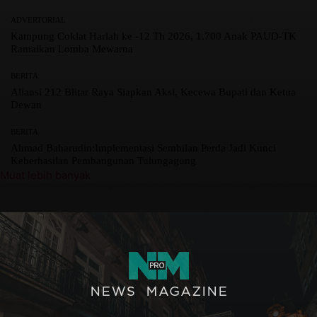
ADVERTORIAL
Kampung Coklat Harlah ke -12 Th 2026, 1.700 Anak PAUD-TK
Ramaikan Lomba Mewarna
BERITA
Aliansi 212 Blitar Raya Siapkan Aksi, Kecewa Bupati dan Ketua
Dewan
BERITA
Ahmad Baharudin:Implementasi Sembilan Perda Jadi Kunci
Keberhasilan Pembangunan Tulungagung
Muat lebih banyak