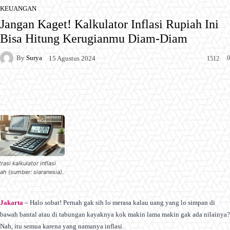
KEUANGAN
Jangan Kaget! Kalkulator Inflasi Rupiah Ini
Bisa Hitung Kerugianmu Diam-Diam
By
Surya
0
15 Agustus 2024
1512
Facebook
X
Pinterest
WhatsApp
trasi kalkulator inflasi
iah (sumber: siaranesia).
Jakarta
– Halo sobat! Pernah gak sih lo merasa kalau uang yang lo simpan di
bawah bantal atau di tabungan kayaknya kok makin lama makin gak ada nilainya?
Nah, itu semua karena yang namanya inflasi.