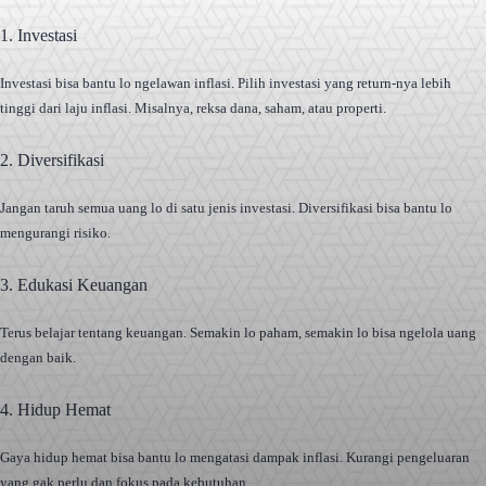
1. Investasi
Investasi bisa bantu lo ngelawan inflasi. Pilih investasi yang return-nya lebih
tinggi dari laju inflasi. Misalnya, reksa dana, saham, atau properti.
2. Diversifikasi
Jangan taruh semua uang lo di satu jenis investasi. Diversifikasi bisa bantu lo
mengurangi risiko.
3. Edukasi Keuangan
Terus belajar tentang keuangan. Semakin lo paham, semakin lo bisa ngelola uang
dengan baik.
4. Hidup Hemat
Gaya hidup hemat bisa bantu lo mengatasi dampak inflasi. Kurangi pengeluaran
yang gak perlu dan fokus pada kebutuhan.