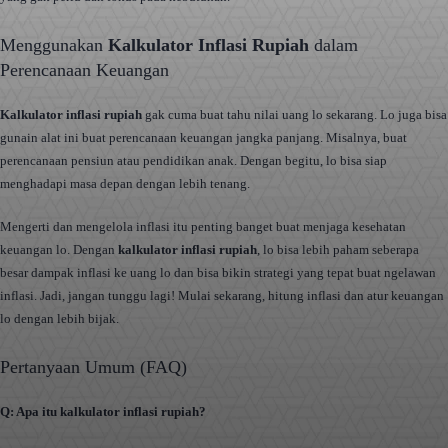
Menggunakan
Kalkulator Inflasi Rupiah
dalam
Perencanaan Keuangan
Kalkulator inflasi rupiah
gak cuma buat tahu nilai uang lo sekarang. Lo juga bisa
gunain alat ini buat perencanaan keuangan jangka panjang. Misalnya, buat
perencanaan pensiun atau pendidikan anak. Dengan begitu, lo bisa siap
menghadapi masa depan dengan lebih tenang.
Mengerti dan mengelola inflasi itu penting banget buat menjaga kesehatan
keuangan lo. Dengan
kalkulator inflasi rupiah
, lo bisa lebih paham seberapa
besar dampak inflasi ke uang lo dan bisa bikin strategi yang tepat buat ngelawan
inflasi. Jadi, jangan tunggu lagi! Mulai sekarang, hitung inflasi dan atur keuangan
lo dengan lebih bijak.
Pertanyaan Umum (FAQ)
Q: Apa itu kalkulator inflasi rupiah?