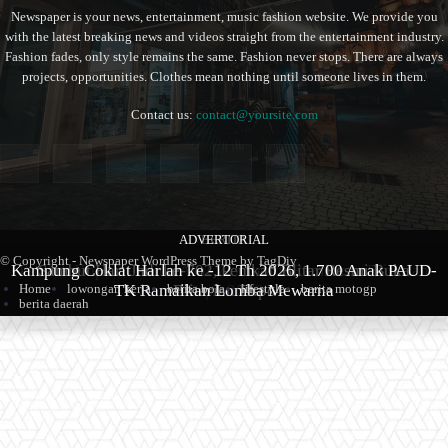
Newspaper is your news, entertainment, music fashion website. We provide you
with the latest breaking news and videos straight from the entertainment industry.
Fashion fades, only style remains the same. Fashion never stops. There are always
projects, opportunities. Clothes mean nothing until someone lives in them.
Contact us:
contact@yoursite.com
ADVERTORIAL
BERITA
BERITA
© Copyright - Newspaper WordPress Theme by TagDiv
Kampung Coklat Harlah ke -12 Th 2026, 1.700 Anak PAUD-
Produk Kopi Premium Asal Wonodadi Ramaikan Blitarian
Sambut Hari Jadi ke-702, Pemkab Blitar Resmi Buka
TK Ramaikan Lomba Mewarna
Blitarian Expo
Expo 2026
Home
lowongan kerja
berita bola
lifestyle
berita motogp
berita daerah