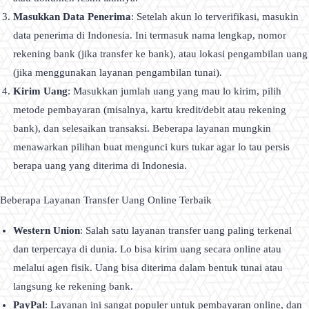
Masukkan Data Penerima
: Setelah akun lo terverifikasi, masukin
data penerima di Indonesia. Ini termasuk nama lengkap, nomor
rekening bank (jika transfer ke bank), atau lokasi pengambilan uang
(jika menggunakan layanan pengambilan tunai).
Kirim Uang
: Masukkan jumlah uang yang mau lo kirim, pilih
metode pembayaran (misalnya, kartu kredit/debit atau rekening
bank), dan selesaikan transaksi. Beberapa layanan mungkin
menawarkan pilihan buat mengunci kurs tukar agar lo tau persis
berapa uang yang diterima di Indonesia.
Beberapa Layanan Transfer Uang Online Terbaik
Western Union
: Salah satu layanan transfer uang paling terkenal
dan terpercaya di dunia. Lo bisa kirim uang secara online atau
melalui agen fisik. Uang bisa diterima dalam bentuk tunai atau
langsung ke rekening bank.
PayPal
: Layanan ini sangat populer untuk pembayaran online, dan