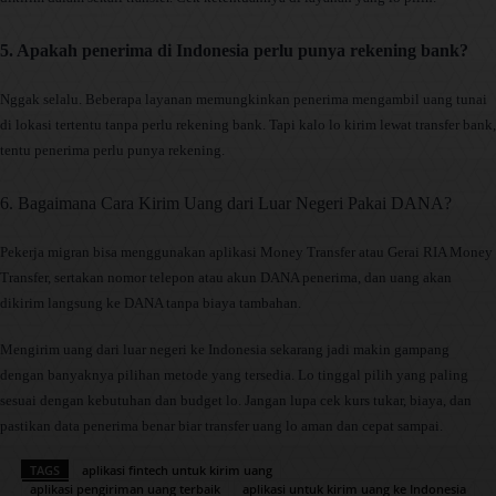
5. Apakah penerima di Indonesia perlu punya rekening bank?
Nggak selalu. Beberapa layanan memungkinkan penerima mengambil uang tunai
di lokasi tertentu tanpa perlu rekening bank. Tapi kalo lo kirim lewat transfer bank,
tentu penerima perlu punya rekening.
6. Bagaimana Cara Kirim Uang dari Luar Negeri Pakai DANA?
Pekerja migran bisa menggunakan aplikasi Money Transfer atau Gerai RIA Money
Transfer, sertakan nomor telepon atau akun DANA penerima, dan uang akan
dikirim langsung ke DANA tanpa biaya tambahan.
Mengirim uang dari luar negeri ke Indonesia sekarang jadi makin gampang
dengan banyaknya pilihan metode yang tersedia. Lo tinggal pilih yang paling
sesuai dengan kebutuhan dan budget lo. Jangan lupa cek kurs tukar, biaya, dan
pastikan data penerima benar biar transfer uang lo aman dan cepat sampai.
TAGS
aplikasi fintech untuk kirim uang
aplikasi pengiriman uang terbaik
aplikasi untuk kirim uang ke Indonesia