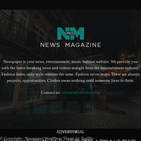
Newspaper is your news, entertainment, music fashion website. We provide you
with the latest breaking news and videos straight from the entertainment industry.
Fashion fades, only style remains the same. Fashion never stops. There are always
projects, opportunities. Clothes mean nothing until someone lives in them.
Contact us:
contact@yoursite.com
ADVERTORIAL
BERITA
BERITA
© Copyright - Newspaper WordPress Theme by TagDiv