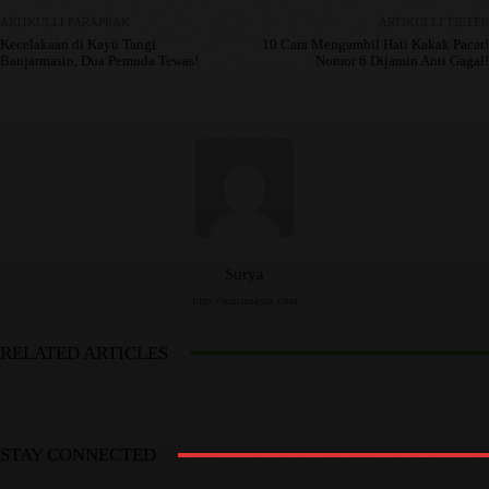
ARTIKULLI PARAPRAK
ARTIKULLI TJETËR
Kecelakaan di Kayu Tangi
10 Cara Mengambil Hati Kakak Pacar!
Banjarmasin, Dua Pemuda Tewas!
Nomor 6 Dijamin Anti Gagal!
Surya
http://siaranesia.com
RELATED ARTICLES
STAY CONNECTED