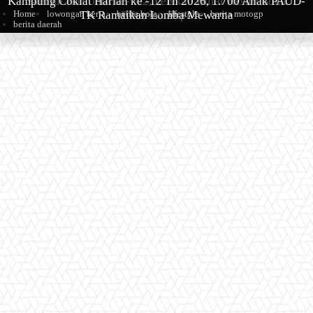
Kampung Coklat Harlah ke -12 Th 2026, 1.700 Anak PAUD-
Produk Kopi Premium Asal Wonodadi Ramaikan Blitarian
Sambut Hari Jadi ke-702, Pemkab Blitar Resmi Buka
TK Ramaikan Lomba Mewarna
Blitarian Expo
Expo 2026
Home
lowongan kerja
berita bola
lifestyle
berita motogp
berita daerah