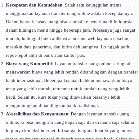
Kecepatan dan Kemudahan
: Salah satu keunggulan utama
menggunakan layanan transfer uang online adalah kecepatannya.
Dalam banyak kasus, uang bisa sampai ke penerima di Indonesia
dalam hitungan menit hingga beberapa jam. Prosesnya juga sangat
mudah, lo tinggal buka aplikasi atau situs web layanan tersebut,
masukin data penerima, dan kirim deh uangnya. Lo nggak perlu
repot-repot antri di bank atau kantor pos.
Biaya yang Kompetitif
: Layanan transfer uang online seringkali
menawarkan biaya yang lebih rendah dibandingkan dengan transfer
bank internasional. Beberapa layanan bahkan menawarkan biaya
tetap yang lebih murah, terutama untuk jumlah uang yang lebih
kecil. Selain itu, kurs tukar yang ditawarkan biasanya lebih
menguntungkan dibandingkan bank tradisional.
Aksesibilitas dan Kenyamanan
: Dengan layanan transfer uang
online, lo bisa mengirim uang kapan saja dan di mana saja selama
lo punya koneksi internet. Ini sangat berguna buat lo yang punya