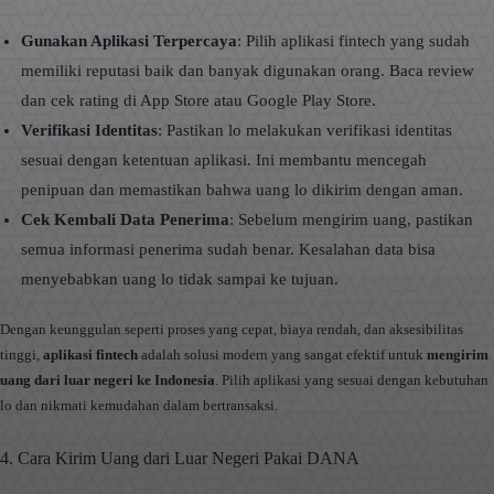
Gunakan Aplikasi Terpercaya
: Pilih aplikasi fintech yang sudah
memiliki reputasi baik dan banyak digunakan orang. Baca review
dan cek rating di App Store atau Google Play Store.
Verifikasi Identitas
: Pastikan lo melakukan verifikasi identitas
sesuai dengan ketentuan aplikasi. Ini membantu mencegah
penipuan dan memastikan bahwa uang lo dikirim dengan aman.
Cek Kembali Data Penerima
: Sebelum mengirim uang, pastikan
semua informasi penerima sudah benar. Kesalahan data bisa
menyebabkan uang lo tidak sampai ke tujuan.
Dengan keunggulan seperti proses yang cepat, biaya rendah, dan aksesibilitas
tinggi,
aplikasi fintech
adalah solusi modern yang sangat efektif untuk
mengirim
uang dari luar negeri ke Indonesia
. Pilih aplikasi yang sesuai dengan kebutuhan
lo dan nikmati kemudahan dalam bertransaksi.
4. Cara Kirim Uang dari Luar Negeri Pakai DANA