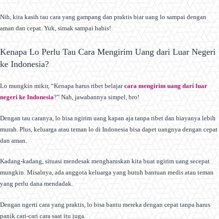
Nih, kita kasih tau cara yang gampang dan praktis biar uang lo sampai dengan
aman dan cepat. Yuk, simak sampai habis!
Kenapa Lo Perlu Tau Cara Mengirim Uang dari Luar Negeri
ke Indonesia?
Lo mungkin mikir, “Kenapa harus ribet belajar
cara mengirim uang dari luar
negeri ke Indonesia
?” Nah, jawabannya simpel, bro!
Dengan tau caranya, lo bisa ngirim uang kapan aja tanpa ribet dan biayanya lebih
murah. Plus, keluarga atau teman lo di Indonesia bisa dapet uangnya dengan cepat
dan aman.
Kadang-kadang, situasi mendesak mengharuskan kita buat ngirim uang secepat
mungkin. Misalnya, ada anggota keluarga yang butuh bantuan medis atau teman
yang perlu dana mendadak.
Dengan ngerti cara yang praktis, lo bisa bantu mereka dengan cepat tanpa harus
panik cari-cari cara saat itu juga.