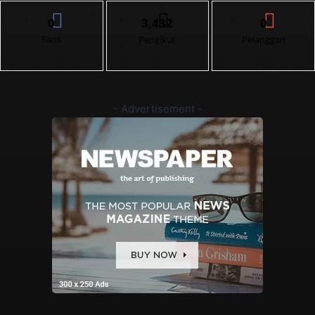
0
3,432
0
Fans
Pengikut
Pelanggan
- Advertisement -