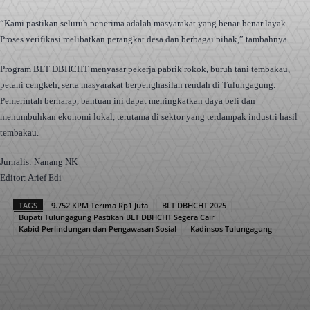
“Kami pastikan seluruh penerima adalah masyarakat yang benar-benar layak.
Proses verifikasi melibatkan perangkat desa dan berbagai pihak,” tambahnya.
Program BLT DBHCHT menyasar pekerja pabrik rokok, buruh tani tembakau,
petani cengkeh, serta masyarakat berpenghasilan rendah di Tulungagung.
Pemerintah berharap, bantuan ini dapat meningkatkan daya beli dan
menumbuhkan ekonomi lokal, terutama di sektor yang terdampak industri hasil
tembakau.
Jurnalis: Nanang NK
Editor: Arief Edi
TAGS
9.752 KPM Terima Rp1 Juta
BLT DBHCHT 2025
Bupati Tulungagung Pastikan BLT DBHCHT Segera Cair
Kabid Perlindungan dan Pengawasan Sosial
Kadinsos Tulungagung
Facebook
X
Pinterest
WhatsApp