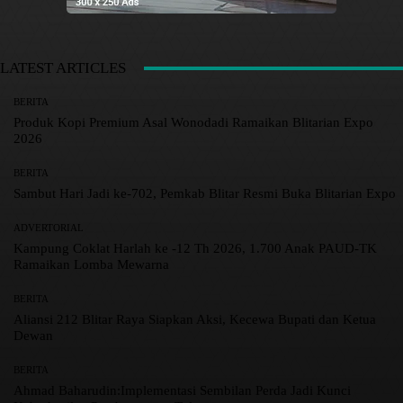
LATEST ARTICLES
BERITA
Produk Kopi Premium Asal Wonodadi Ramaikan Blitarian Expo
2026
BERITA
Sambut Hari Jadi ke-702, Pemkab Blitar Resmi Buka Blitarian Expo
ADVERTORIAL
Kampung Coklat Harlah ke -12 Th 2026, 1.700 Anak PAUD-TK
Ramaikan Lomba Mewarna
BERITA
Aliansi 212 Blitar Raya Siapkan Aksi, Kecewa Bupati dan Ketua
Dewan
BERITA
Ahmad Baharudin:Implementasi Sembilan Perda Jadi Kunci