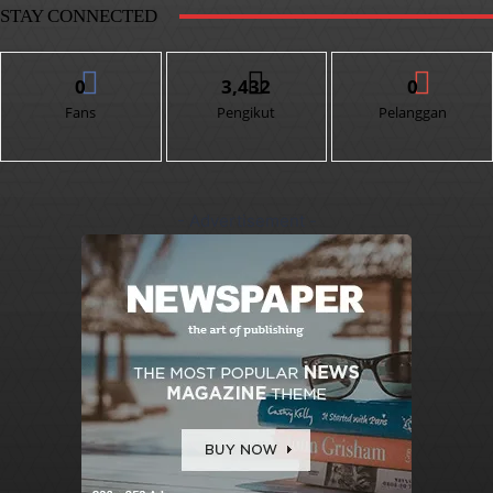
STAY CONNECTED
0
3,432
0
Fans
Pengikut
Pelanggan
- Advertisement -