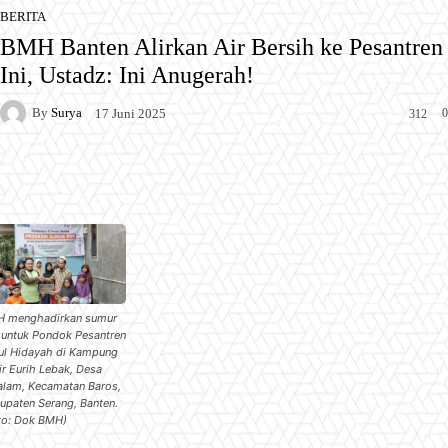
BERITA
BMH Banten Alirkan Air Bersih ke Pesantren
Ini, Ustadz: Ini Anugerah!
By
Surya
0
17 Juni 2025
312
Facebook
X
Pinterest
WhatsApp
 menghadirkan sumur
 untuk Pondok Pesantren
ul Hidayah di Kampung
ir Eurih Lebak, Desa
alam, Kecamatan Baros,
upaten Serang, Banten.
to: Dok BMH)