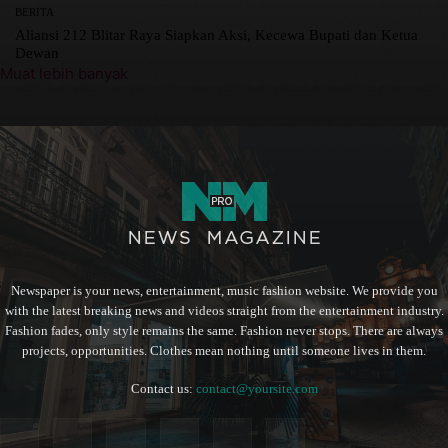
BERITA
Aliansi 212 Blitar Raya Siapkan Aksi, Kecewa Bupati dan Ketua
Dewan
Muat lebih banyak
Newspaper is your news, entertainment, music fashion website. We provide you
with the latest breaking news and videos straight from the entertainment industry.
Fashion fades, only style remains the same. Fashion never stops. There are always
projects, opportunities. Clothes mean nothing until someone lives in them.
Contact us:
contact@yoursite.com