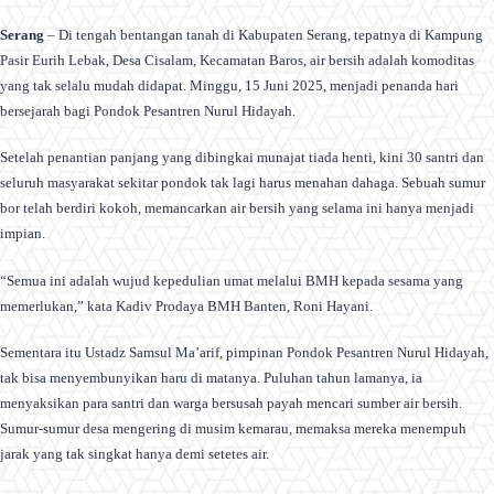
Serang
– Di tengah bentangan tanah di Kabupaten Serang, tepatnya di Kampung
Pasir Eurih Lebak, Desa Cisalam, Kecamatan Baros, air bersih adalah komoditas
yang tak selalu mudah didapat. Minggu, 15 Juni 2025, menjadi penanda hari
bersejarah bagi Pondok Pesantren Nurul Hidayah.
Setelah penantian panjang yang dibingkai munajat tiada henti, kini 30 santri dan
seluruh masyarakat sekitar pondok tak lagi harus menahan dahaga. Sebuah sumur
bor telah berdiri kokoh, memancarkan air bersih yang selama ini hanya menjadi
impian.
“Semua ini adalah wujud kepedulian umat melalui BMH kepada sesama yang
memerlukan,” kata Kadiv Prodaya BMH Banten, Roni Hayani.
Sementara itu Ustadz Samsul Ma’arif, pimpinan Pondok Pesantren Nurul Hidayah,
tak bisa menyembunyikan haru di matanya. Puluhan tahun lamanya, ia
menyaksikan para santri dan warga bersusah payah mencari sumber air bersih.
Sumur-sumur desa mengering di musim kemarau, memaksa mereka menempuh
jarak yang tak singkat hanya demi setetes air.