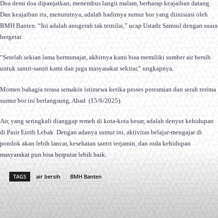
Doa demi doa dipanjatkan, menembus langit malam, berharap keajaiban datang.
Dan keajaiban itu, menurutnya, adalah hadirnya sumur bor yang diinisiasi oleh
BMH Banten. “Ini adalah anugerah tak ternilai,” ucap Ustadz Samsul dengan suara
bergetar.
“Setelah sekian lama bermunajat, akhirnya kami bisa memiliki sumber air bersih
untuk santri-santri kami dan juga masyarakat sekitar,” ungkapnya.
Momen bahagia terasa semakin istimewa ketika proses peresmian dan serah terima
sumur bor ini berlangsung, Ahad (15/6/2025).
Air, yang seringkali dianggap remeh di kota-kota besar, adalah denyut kehidupan
di Pasir Eurih Lebak. Dengan adanya sumur ini, aktivitas belajar-mengajar di
pondok akan lebih lancar, kesehatan santri terjamin, dan roda kehidupan
masyarakat pun bisa berputar lebih baik.
TAGS
air bersih
BMH Banten