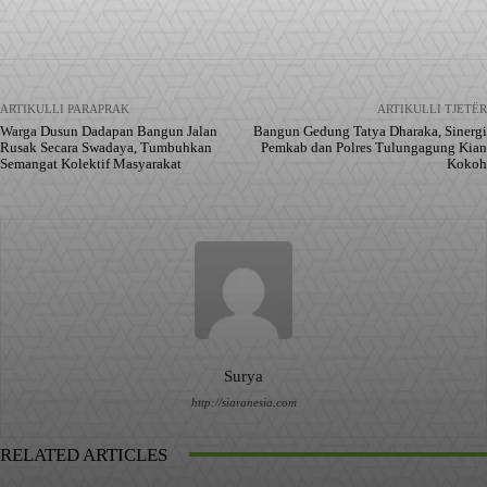
Facebook
X
Pinterest
WhatsApp
ARTIKULLI PARAPRAK
ARTIKULLI TJETËR
Warga Dusun Dadapan Bangun Jalan
Bangun Gedung Tatya Dharaka, Sinergi
Rusak Secara Swadaya, Tumbuhkan
Pemkab dan Polres Tulungagung Kian
Semangat Kolektif Masyarakat
Kokoh
Surya
http://siaranesia.com
RELATED ARTICLES