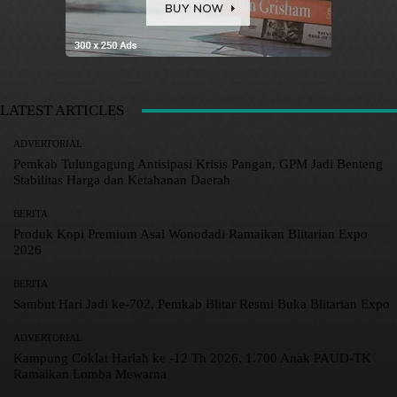
LATEST ARTICLES
ADVERTORIAL
Pemkab Tulungagung Antisipasi Krisis Pangan, GPM Jadi Benteng
Stabilitas Harga dan Ketahanan Daerah
BERITA
Produk Kopi Premium Asal Wonodadi Ramaikan Blitarian Expo
2026
BERITA
Sambut Hari Jadi ke-702, Pemkab Blitar Resmi Buka Blitarian Expo
ADVERTORIAL
Kampung Coklat Harlah ke -12 Th 2026, 1.700 Anak PAUD-TK
Ramaikan Lomba Mewarna