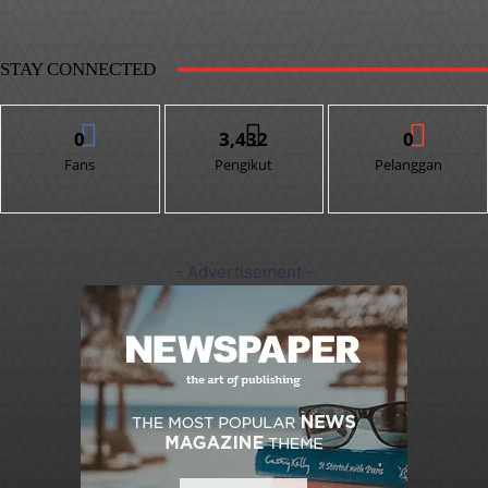
STAY CONNECTED
0
3,432
0
Fans
Pengikut
Pelanggan
- Advertisement -