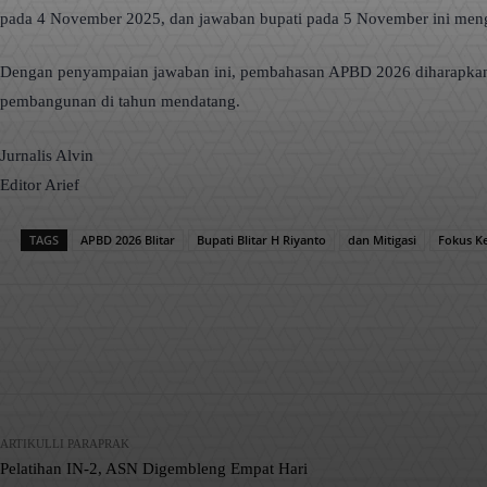
pada 4 November 2025, dan jawaban bupati pada 5 November ini menguat
Dengan penyampaian jawaban ini, pembahasan APBD 2026 diharapkan be
pembangunan di tahun mendatang.
Jurnalis Alvin
Editor Arief
TAGS
APBD 2026 Blitar
Bupati Blitar H Riyanto
dan Mitigasi
Fokus Ke
Facebook
X
Pinterest
Bagikan
ARTIKULLI PARAPRAK
Pelatihan IN-2, ASN Digembleng Empat Hari