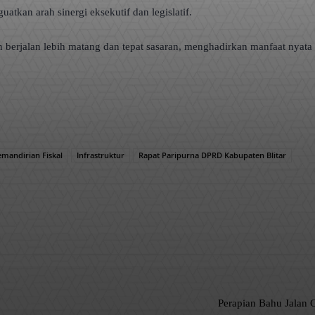
kan arah sinergi eksekutif dan legislatif.
rjalan lebih matang dan tepat sasaran, menghadirkan manfaat nyata 
mandirian Fiskal
Infrastruktur
Rapat Paripurna DPRD Kabupaten Blitar
WhatsApp
Perapian Bahu Jalan