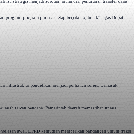
 isu strategis menjadi sorotan, mulai dari penurunan transfer dana
n program-program prioritas tetap berjalan optimal,” tegas Bupati
lan infrastruktur pendidikan menjadi perhatian serius, termasuk
ki wilayah rawan bencana. Pemerintah daerah memastikan upaya
penjelasan awal. DPRD kemudian memberikan pandangan umum fraksi