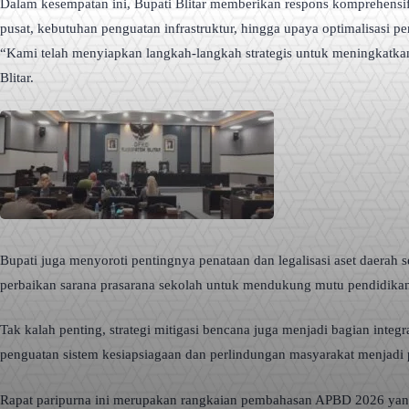
Dalam kesempatan ini, Bupati Blitar memberikan respons komprehensif 
pusat, kebutuhan penguatan infrastruktur, hingga upaya optimalisasi pe
“Kami telah menyiapkan langkah-langkah strategis untuk meningkatkan 
Blitar.
Bupati juga menyoroti pentingnya penataan dan legalisasi aset daerah se
perbaikan sarana prasarana sekolah untuk mendukung mutu pendidika
Tak kalah penting, strategi mitigasi bencana juga menjadi bagian in
penguatan sistem kesiapsiagaan dan perlindungan masyarakat menjadi p
Rapat paripurna ini merupakan rangkaian pembahasan APBD 2026 yan