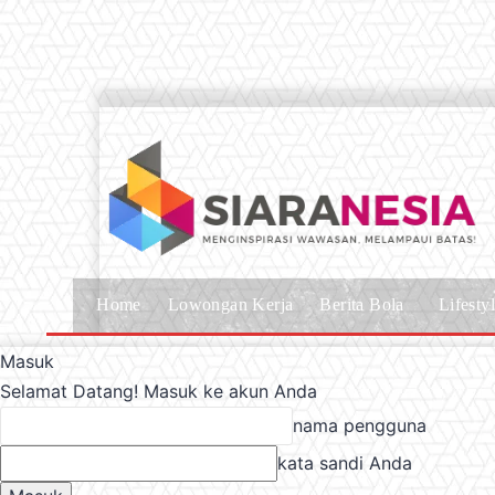
Home
Lowongan Kerja
Berita Bola
Lifesty
Masuk
Selamat Datang! Masuk ke akun Anda
nama pengguna
kata sandi Anda