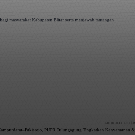
bagi masyarakat Kabupaten Blitar serta menjawab tantangan
ARTIKULLI TJETËR
 Campurdarat–Pakisrejo, PUPR Tulungagung Tingkatkan Kenyamanan &