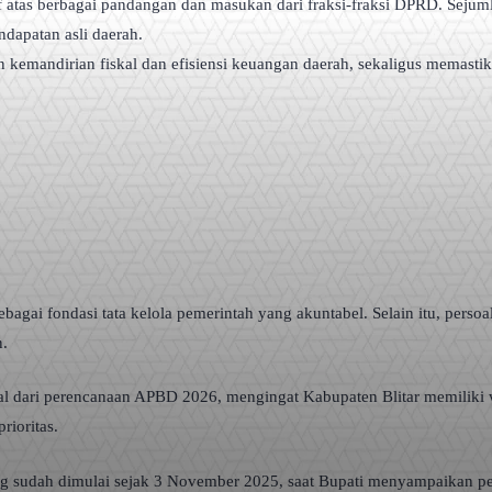
atas berbagai pandangan dan masukan dari fraksi-fraksi DPRD. Sejumlah
ndapatan asli daerah.
kemandirian fiskal dan efisiensi keuangan daerah, sekaligus memastika
bagai fondasi tata kelola pemerintah yang akuntabel. Selain itu, persoa
n.
tegral dari perencanaan APBD 2026, mengingat Kabupaten Blitar memili
rioritas.
g sudah dimulai sejak 3 November 2025, saat Bupati menyampaikan 