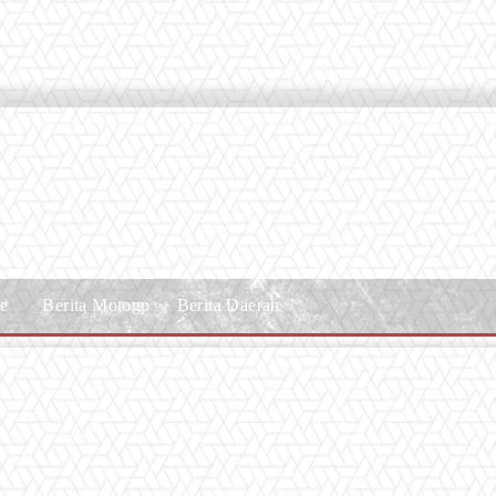
le
Berita Motogp
Berita Daerah