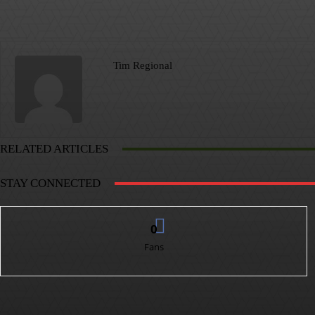
Tim Regional
RELATED ARTICLES
STAY CONNECTED
0
Fans