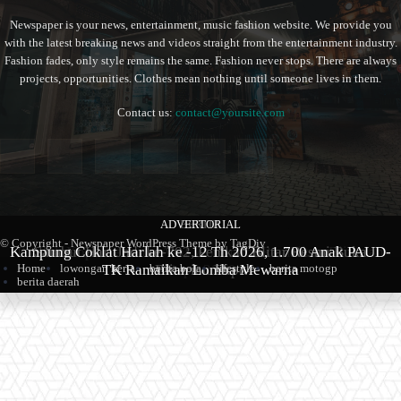
Newspaper is your news, entertainment, music fashion website. We provide you
with the latest breaking news and videos straight from the entertainment industry.
Fashion fades, only style remains the same. Fashion never stops. There are always
projects, opportunities. Clothes mean nothing until someone lives in them.
Contact us:
contact@yoursite.com
ADVERTORIAL
BERITA
BERITA
© Copyright - Newspaper WordPress Theme by TagDiv
Kampung Coklat Harlah ke -12 Th 2026, 1.700 Anak PAUD-
Produk Kopi Premium Asal Wonodadi Ramaikan Blitarian
Sambut Hari Jadi ke-702, Pemkab Blitar Resmi Buka
TK Ramaikan Lomba Mewarna
Blitarian Expo
Expo 2026
Home
lowongan kerja
berita bola
lifestyle
berita motogp
berita daerah