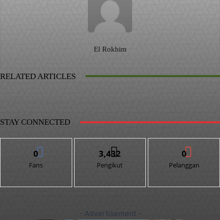
El Rokhim
RELATED ARTICLES
STAY CONNECTED
0
3,432
0
Fans
Pengikut
Pelanggan
- Advertisement -