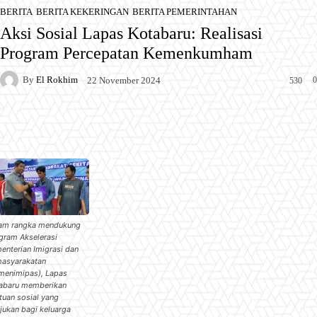
BERITA
BERITA KEKERINGAN
BERITA PEMERINTAHAN
Aksi Sosial Lapas Kotabaru: Realisasi
Program Percepatan Kemenkumham
By
El Rokhim
0
22 November 2024
530
Facebook
X
Pinterest
WhatsApp
am rangka mendukung
gram Akselerasi
enterian Imigrasi dan
asyarakatan
menimipas), Lapas
abaru memberikan
tuan sosial yang
ujukan bagi keluarga