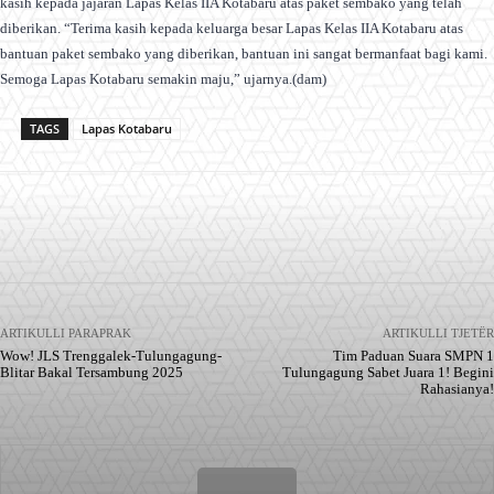
kasih kepada jajaran Lapas Kelas IIA Kotabaru atas paket sembako yang telah
diberikan. “Terima kasih kepada keluarga besar Lapas Kelas IIA Kotabaru atas
bantuan paket sembako yang diberikan, bantuan ini sangat bermanfaat bagi kami.
Semoga Lapas Kotabaru semakin maju,” ujarnya.(dam)
TAGS
Lapas Kotabaru
Facebook
X
Pinterest
WhatsApp
ARTIKULLI PARAPRAK
ARTIKULLI TJETËR
Wow! JLS Trenggalek-Tulungagung-
Tim Paduan Suara SMPN 1
Blitar Bakal Tersambung 2025
Tulungagung Sabet Juara 1! Begini
Rahasianya!