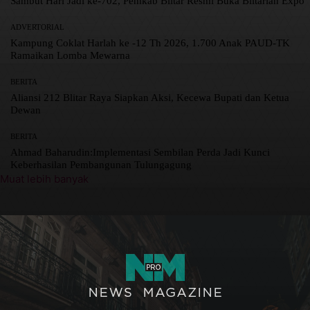
Sambut Hari Jadi ke-702, Pemkab Blitar Resmi Buka Blitarian Expo
ADVERTORIAL
Kampung Coklat Harlah ke -12 Th 2026, 1.700 Anak PAUD-TK
Ramaikan Lomba Mewarna
BERITA
Aliansi 212 Blitar Raya Siapkan Aksi, Kecewa Bupati dan Ketua
Dewan
BERITA
Ahmad Baharudin:Implementasi Sembilan Perda Jadi Kunci
Keberhasilan Pembangunan Tulungagung
Muat lebih banyak