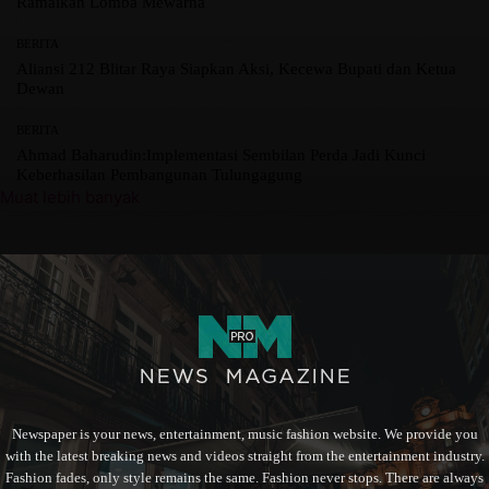
Ramaikan Lomba Mewarna
BERITA
Aliansi 212 Blitar Raya Siapkan Aksi, Kecewa Bupati dan Ketua
Dewan
BERITA
Ahmad Baharudin:Implementasi Sembilan Perda Jadi Kunci
Keberhasilan Pembangunan Tulungagung
Muat lebih banyak
Newspaper is your news, entertainment, music fashion website. We provide you
with the latest breaking news and videos straight from the entertainment industry.
Fashion fades, only style remains the same. Fashion never stops. There are always