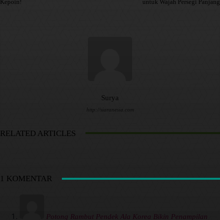
Kepoin!
untuk Wajah Persegi Panjang
Surya
http://siaranesia.com
RELATED ARTICLES
1 KOMENTAR
Potong Rambut Pendek Ala Korea Bikin Penampilan