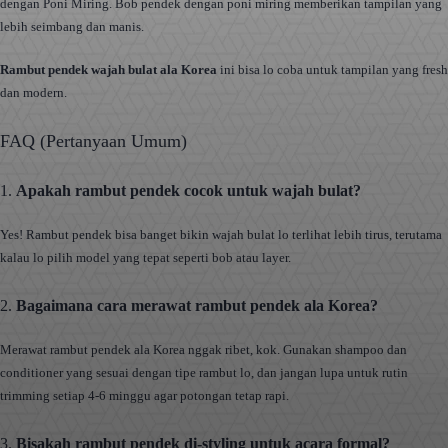
dengan Poni Miring. Bob pendek dengan poni miring memberikan tampilan yang
lebih seimbang dan manis.
Rambut pendek wajah bulat ala Korea
ini bisa lo coba untuk tampilan yang fresh
dan modern.
FAQ (Pertanyaan Umum)
1.
Apakah rambut pendek cocok untuk wajah bulat?
Yes! Rambut pendek bisa banget bikin wajah bulat lo terlihat lebih tirus, terutama
kalau lo pilih model yang tepat seperti bob atau layer.
2.
Bagaimana cara merawat rambut pendek ala Korea?
Merawat rambut pendek ala Korea nggak ribet, kok. Gunakan shampoo dan
conditioner yang sesuai dengan tipe rambut lo, dan jangan lupa untuk rutin
trimming setiap 4-6 minggu agar potongan tetap rapi.
3.
Bisakah rambut pendek di-styling untuk acara formal?