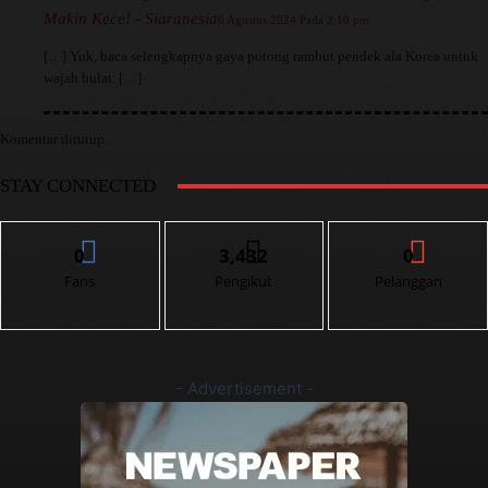
Makin Kece! - Siaranesia
6 Agustus 2024 Pada 2:10 pm
[…] Yuk, baca selengkapnya gaya potong rambut pendek ala Korea untuk
wajah bulat. […]
Komentar ditutup.
STAY CONNECTED
0
3,432
0
Fans
Pengikut
Pelanggan
- Advertisement -