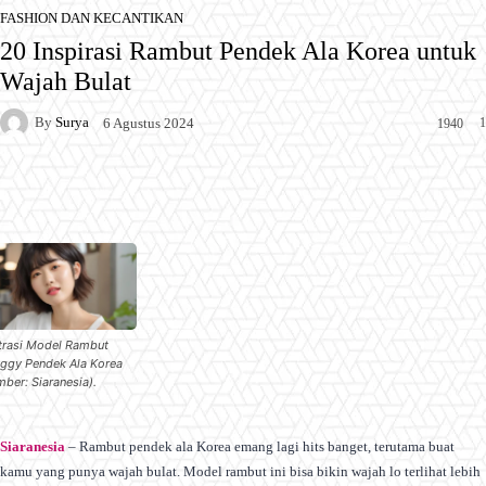
FASHION DAN KECANTIKAN
20 Inspirasi Rambut Pendek Ala Korea untuk
Wajah Bulat
By
Surya
1
6 Agustus 2024
1940
Facebook
X
Pinterest
WhatsApp
strasi Model Rambut
ggy Pendek Ala Korea
mber: Siaranesia).
Siaranesia
– Rambut pendek ala Korea emang lagi hits banget, terutama buat
kamu yang punya wajah bulat. Model rambut ini bisa bikin wajah lo terlihat lebih