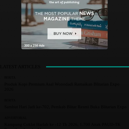
LATEST ARTICLES
BERITA
Produk Kopi Premium Asal Wonodadi Ramaikan Blitarian Expo
2026
BERITA
Sambut Hari Jadi ke-702, Pemkab Blitar Resmi Buka Blitarian Expo
ADVERTORIAL
Kampung Coklat Harlah ke -12 Th 2026, 1.700 Anak PAUD-TK