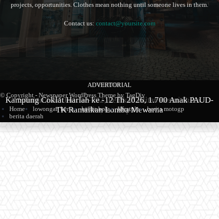
projects, opportunities. Clothes mean nothing until someone lives in them.
Contact us:
contact@yoursite.com
ADVERTORIAL
BERITA
BERITA
© Copyright - Newspaper WordPress Theme by TagDiv
Kampung Coklat Harlah ke -12 Th 2026, 1.700 Anak PAUD-
Produk Kopi Premium Asal Wonodadi Ramaikan Blitarian
Sambut Hari Jadi ke-702, Pemkab Blitar Resmi Buka
Home
lowongan kerja
berita bola
lifestyle
berita motogp
TK Ramaikan Lomba Mewarna
Blitarian Expo
Expo 2026
berita daerah