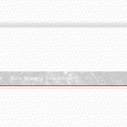
le
Berita Motogp
Berita Daerah