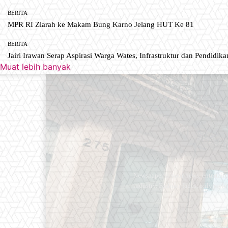
BERITA
MPR RI Ziarah ke Makam Bung Karno Jelang HUT Ke 81
BERITA
Jairi Irawan Serap Aspirasi Warga Wates, Infrastruktur dan Pendidikan
Muat lebih banyak
Newspaper is your news, entertain
industry. Fashion fades, only styl