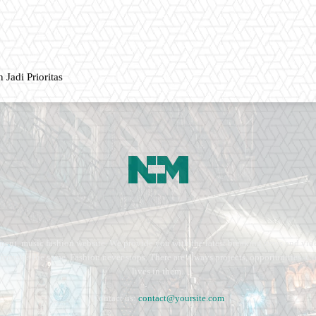
 Jadi Prioritas
ment, music fashion website. We provide you with the latest breaking news and vide
e remains the same. Fashion never stops. There are always projects, opportunities.
lives in them.
Contact us:
contact@yoursite.com