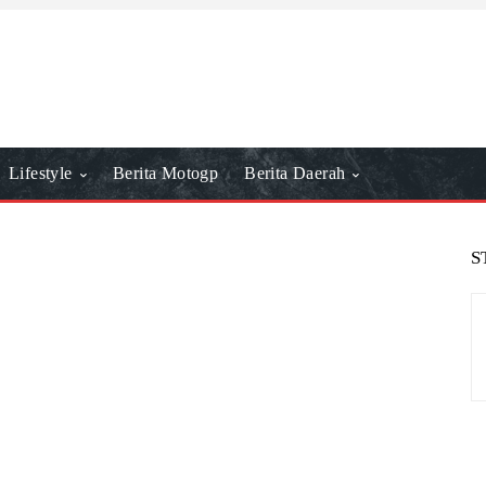
Lifestyle
Berita Motogp
Berita Daerah
S