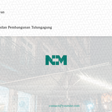
wan
asilan Pembangunan Tulungagung
ment, music fashion website. We provide you with the latest breaking news and vide
e remains the same. Fashion never stops. There are always projects, opportunities.
lives in them.
Contact us:
contact@yoursite.com