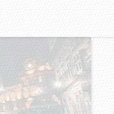
os straight from the entertainment
 Clothes mean nothing until someone