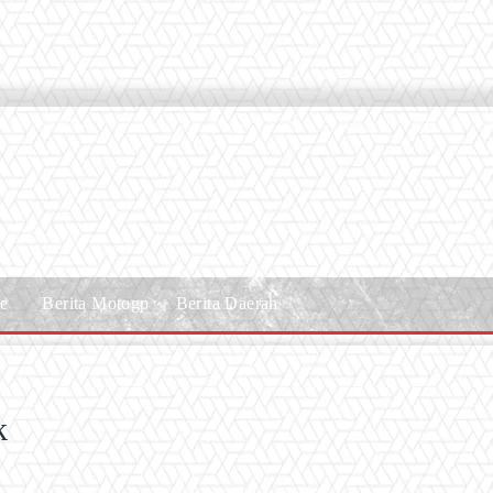
le
Berita Motogp
Berita Daerah
k