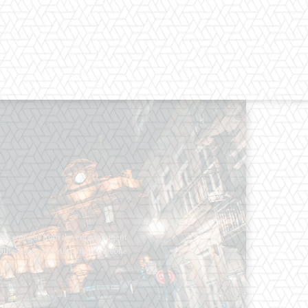
os straight from the entertainment
 Clothes mean nothing until someone