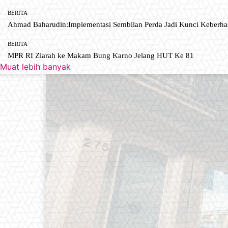
BERITA
Ahmad Baharudin:Implementasi Sembilan Perda Jadi Kunci Keberh
BERITA
MPR RI Ziarah ke Makam Bung Karno Jelang HUT Ke 81
Muat lebih banyak
Newspaper is your news, entertain
industry. Fashion fades, only styl