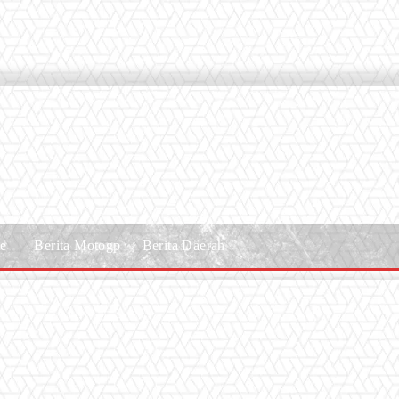
le
Berita Motogp
Berita Daerah