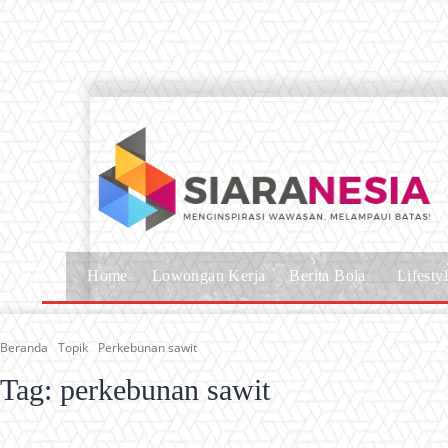
Home
Lowongan Kerja
Berita Bola
Lifesty
Beranda
Topik
Perkebunan sawit
Tag:
perkebunan sawit