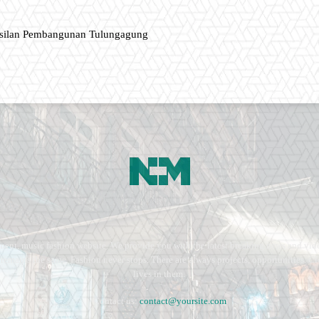
asilan Pembangunan Tulungagung
ment, music fashion website. We provide you with the latest breaking news and vide
e remains the same. Fashion never stops. There are always projects, opportunities.
lives in them.
Contact us:
contact@yoursite.com