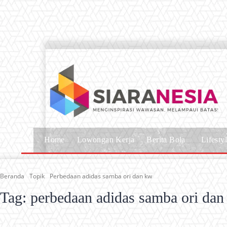
Home
Lowongan Kerja
Berita Bola
Lifesty
Beranda
Topik
Perbedaan adidas samba ori dan kw
Tag:
perbedaan adidas samba ori da