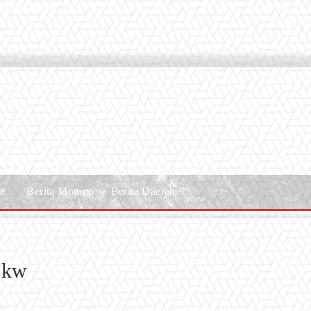
le
Berita Motogp
Berita Daerah
n kw