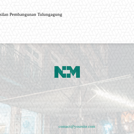
asilan Pembangunan Tulungagung
ment, music fashion website. We provide you with the latest breaking news and vide
e remains the same. Fashion never stops. There are always projects, opportunities.
lives in them.
Contact us:
contact@yoursite.com