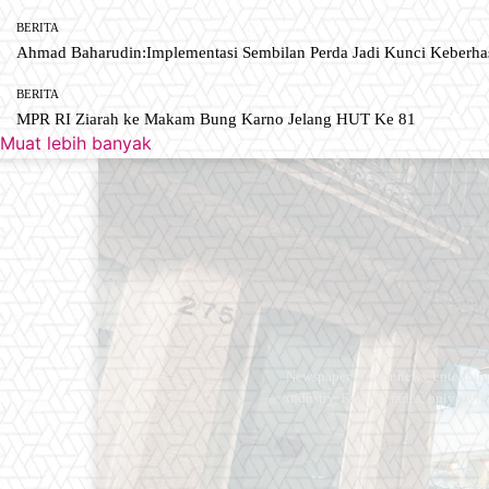
BERITA
Ahmad Baharudin:Implementasi Sembilan Perda Jadi Kunci Keberh
BERITA
MPR RI Ziarah ke Makam Bung Karno Jelang HUT Ke 81
Muat lebih banyak
Newspaper is your news, entertain
industry. Fashion fades, only styl