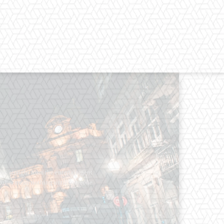
os straight from the entertainment
 Clothes mean nothing until someone