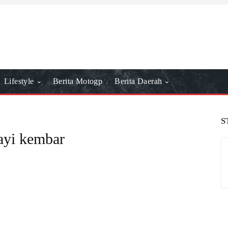
Lifestyle
Berita Motogp
Berita Daerah
S
ayi kembar