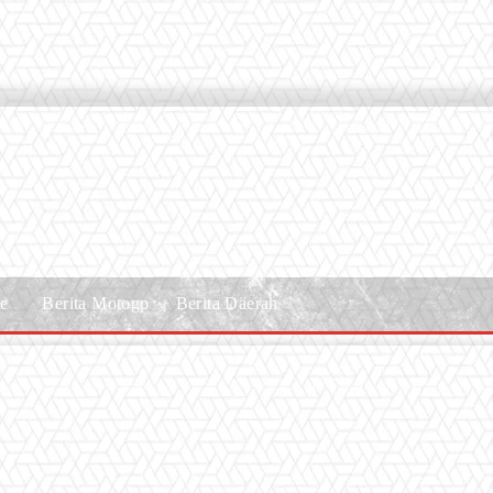
le
Berita Motogp
Berita Daerah