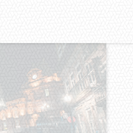
os straight from the entertainment
 Clothes mean nothing until someone