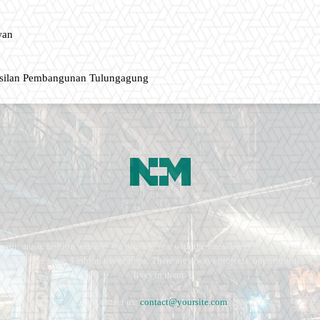
wan
asilan Pembangunan Tulungagung
ment, music fashion website. We provide you with the latest breaking news and vide
e remains the same. Fashion never stops. There are always projects, opportunities.
lives in them.
Contact us:
contact@yoursite.com