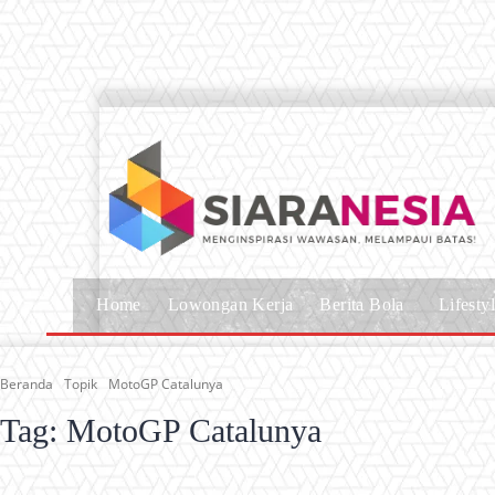
Home
Lowongan Kerja
Berita Bola
Lifesty
Beranda
Topik
MotoGP Catalunya
Tag:
MotoGP Catalunya