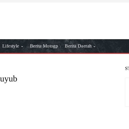
Lifestyle
Berita Motogp
Berita Daerah
S
Guyub