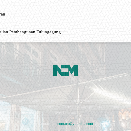
wan
asilan Pembangunan Tulungagung
ment, music fashion website. We provide you with the latest breaking news and vide
e remains the same. Fashion never stops. There are always projects, opportunities.
lives in them.
Contact us:
contact@yoursite.com