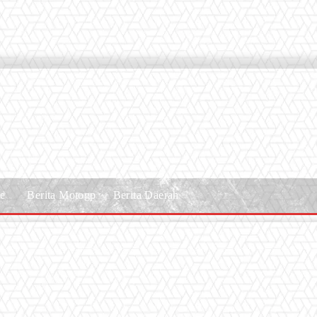
le
Berita Motogp
Berita Daerah