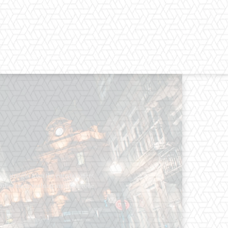
os straight from the entertainment
 Clothes mean nothing until someone