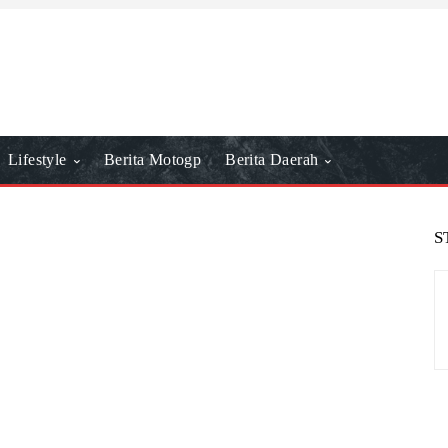
Lifestyle
Berita Motogp
Berita Daerah
S