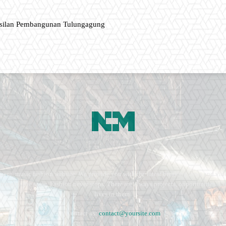
asilan Pembangunan Tulungagung
ment, music fashion website. We provide you with the latest breaking news and vide
e remains the same. Fashion never stops. There are always projects, opportunities.
lives in them.
Contact us:
contact@yoursite.com