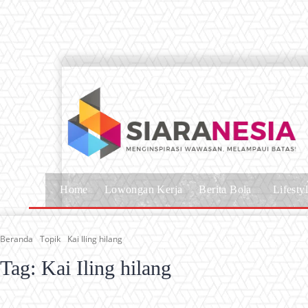
Home
Lowongan Kerja
Berita Bola
Lifesty
Beranda
Topik
Kai Iling hilang
Tag:
Kai Iling hilang