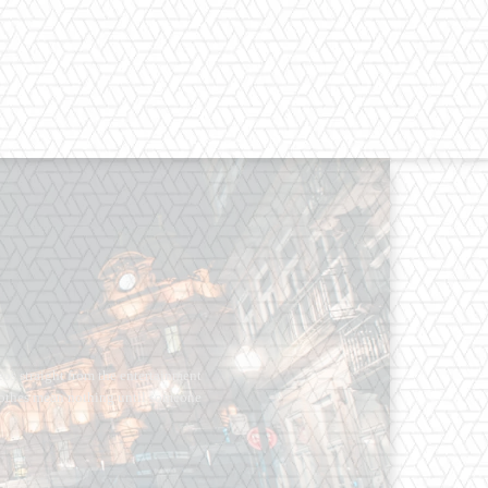
os straight from the entertainment
 Clothes mean nothing until someone