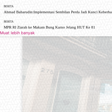
BERITA
Ahmad Baharudin:Implementasi Sembilan Perda Jadi Kunci Keberh
BERITA
MPR RI Ziarah ke Makam Bung Karno Jelang HUT Ke 81
Muat lebih banyak
Newspaper is your news, entertain
industry. Fashion fades, only styl