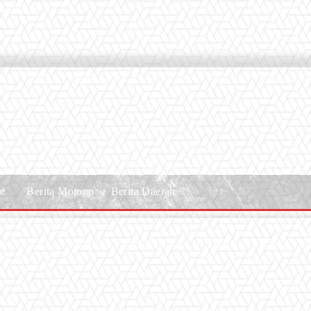
le
Berita Motogp
Berita Daerah