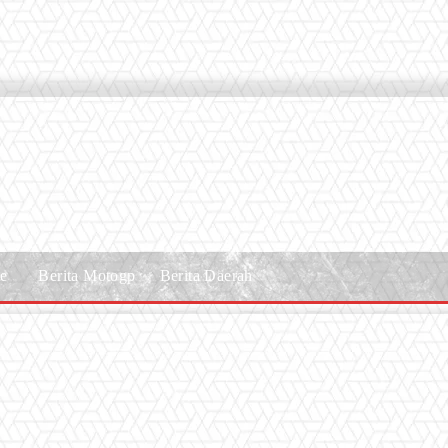
le
Berita Motogp
Berita Daerah