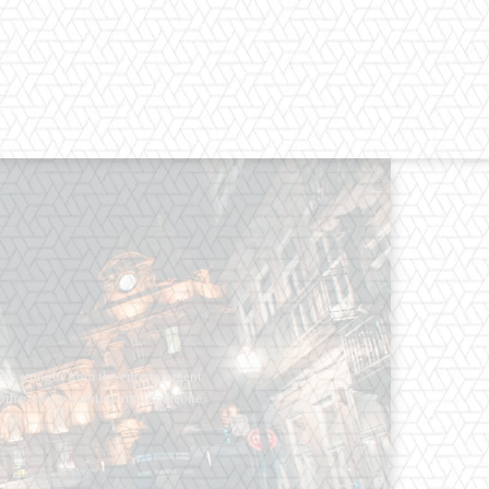
os straight from the entertainment
 Clothes mean nothing until someone