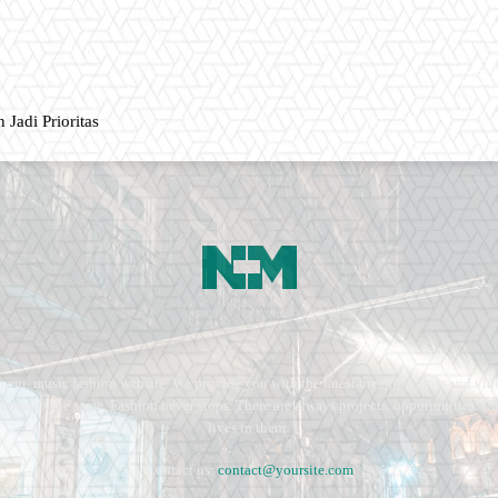
 Jadi Prioritas
ment, music fashion website. We provide you with the latest breaking news and vide
e remains the same. Fashion never stops. There are always projects, opportunities.
lives in them.
Contact us:
contact@yoursite.com