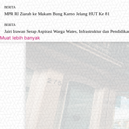
BERITA
MPR RI Ziarah ke Makam Bung Karno Jelang HUT Ke 81
BERITA
Jairi Irawan Serap Aspirasi Warga Wates, Infrastruktur dan Pendidikan
Muat lebih banyak
Newspaper is your news, entertain
industry. Fashion fades, only styl