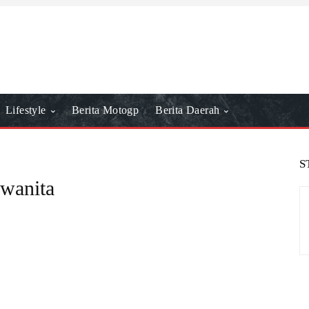
Lifestyle
Berita Motogp
Berita Daerah
S
 wanita