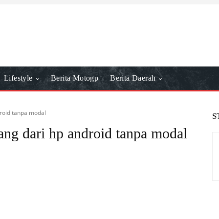
Lifestyle
Berita Motogp
Berita Daerah
roid tanpa modal
S
ang dari hp android tanpa modal