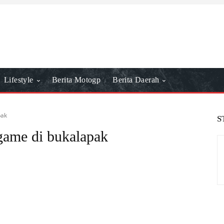
Lifestyle
Berita Motogp
Berita Daerah
pak
S
 game di bukalapak