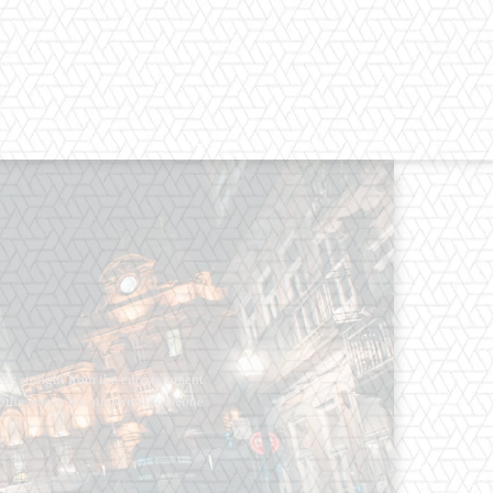
os straight from the entertainment
 Clothes mean nothing until someone