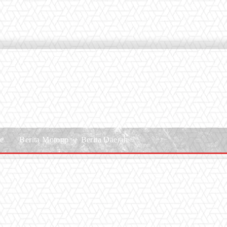
le
Berita Motogp
Berita Daerah