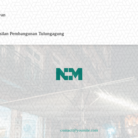
wan
asilan Pembangunan Tulungagung
ment, music fashion website. We provide you with the latest breaking news and vide
e remains the same. Fashion never stops. There are always projects, opportunities.
lives in them.
Contact us:
contact@yoursite.com