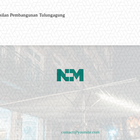
asilan Pembangunan Tulungagung
ment, music fashion website. We provide you with the latest breaking news and vide
e remains the same. Fashion never stops. There are always projects, opportunities.
lives in them.
Contact us:
contact@yoursite.com