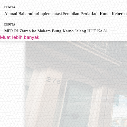
BERITA
Ahmad Baharudin:Implementasi Sembilan Perda Jadi Kunci Keberh
BERITA
MPR RI Ziarah ke Makam Bung Karno Jelang HUT Ke 81
Muat lebih banyak
Newspaper is your news, entertain
industry. Fashion fades, only styl