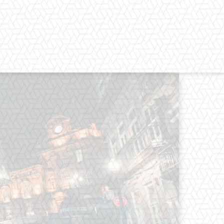
os straight from the entertainment
 Clothes mean nothing until someone