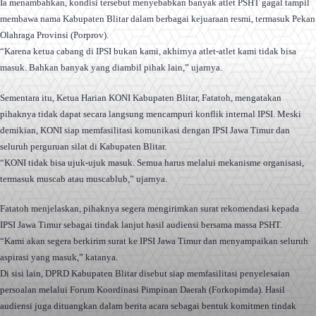
Ia menambahkan, kondisi tersebut menyebabkan banyak atlet PSHT gagal tampil
membawa nama Kabupaten Blitar dalam berbagai kejuaraan resmi, termasuk Pekan
Olahraga Provinsi (Porprov).
“Karena ketua cabang di IPSI bukan kami, akhirnya atlet-atlet kami tidak bisa
masuk. Bahkan banyak yang diambil pihak lain,” ujarnya.
Sementara itu, Ketua Harian KONI Kabupaten Blitar, Fatatoh, mengatakan
pihaknya tidak dapat secara langsung mencampuri konflik internal IPSI. Meski
demikian, KONI siap memfasilitasi komunikasi dengan IPSI Jawa Timur dan
seluruh perguruan silat di Kabupaten Blitar.
“KONI tidak bisa ujuk-ujuk masuk. Semua harus melalui mekanisme organisasi,
termasuk muscab atau muscablub,” ujarnya.
Fatatoh menjelaskan, pihaknya segera mengirimkan surat rekomendasi kepada
IPSI Jawa Timur sebagai tindak lanjut hasil audiensi bersama massa PSHT.
“Kami akan segera berkirim surat ke IPSI Jawa Timur dan menyampaikan seluruh
aspirasi yang masuk,” katanya.
Di sisi lain, DPRD Kabupaten Blitar disebut siap memfasilitasi penyelesaian
persoalan melalui Forum Koordinasi Pimpinan Daerah (Forkopimda). Hasil
audiensi juga dituangkan dalam berita acara sebagai bentuk komitmen tindak