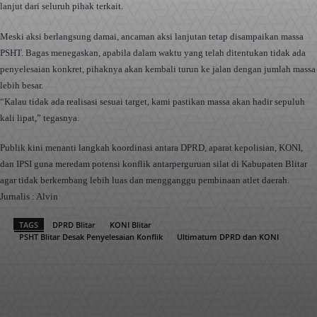
lanjut dari seluruh pihak terkait.
Meski aksi berlangsung damai, ancaman aksi lanjutan tetap disampaikan massa
PSHT. Bagas menegaskan, apabila dalam waktu yang telah ditentukan tidak ada
penyelesaian konkret, pihaknya akan kembali turun ke jalan dengan jumlah massa
lebih besar.
“Kalau tidak ada realisasi sesuai target, kami pastikan massa akan hadir sepuluh
kali lipat,” tegasnya.
Publik kini menanti langkah koordinasi antara DPRD, aparat kepolisian, KONI,
dan IPSI guna meredam potensi konflik antarperguruan silat di Kabupaten Blitar
agar tidak berkembang lebih luas dan mengganggu pembinaan atlet daerah.
Jurnalis : Alvin
TAGS
DPRD Blitar
KONI Blitar
PSHT Blitar Desak Penyelesaian Konflik
Ultimatum DPRD dan KONI
Facebook
X
Pinterest
WhatsApp