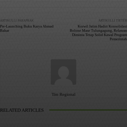
ARTIKULLI PARAPRAK
ARTIKULLI TJETËR
Pre-Launching Buku Karya Ahmad
Korwil Jatim Hadiri Konsolidasi
Bahar
Bolone Mase Tulungagung, Relawan
Diminta Tetap Solid Kawal Program
Pemerintah
Tim Regional
RELATED ARTICLES