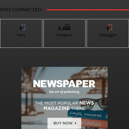
STAY CONNECTED
0
3,432
0
Fans
Pengikut
Pelanggan
- Advertisement -