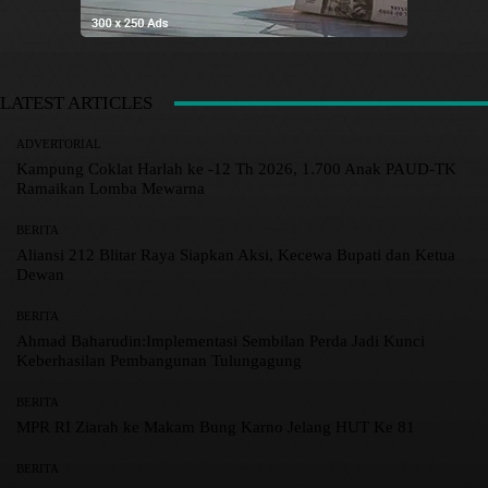
LATEST ARTICLES
ADVERTORIAL
Kampung Coklat Harlah ke -12 Th 2026, 1.700 Anak PAUD-TK
Ramaikan Lomba Mewarna
BERITA
Aliansi 212 Blitar Raya Siapkan Aksi, Kecewa Bupati dan Ketua
Dewan
BERITA
Ahmad Baharudin:Implementasi Sembilan Perda Jadi Kunci
Keberhasilan Pembangunan Tulungagung
BERITA
MPR RI Ziarah ke Makam Bung Karno Jelang HUT Ke 81
BERITA