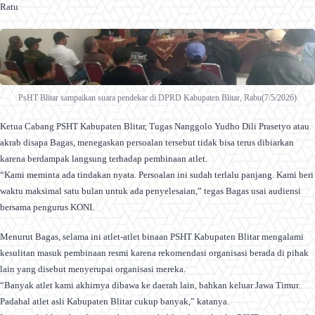
Ratu
PsHT Blitar sampaikan suara pendekar di DPRD Kabupaten Blitar, Rabu(7/5/2026)
Ketua Cabang PSHT Kabupaten Blitar, Tugas Nanggolo Yudho Dili Prasetyo atau
akrab disapa Bagas, menegaskan persoalan tersebut tidak bisa terus dibiarkan
karena berdampak langsung terhadap pembinaan atlet.
“Kami meminta ada tindakan nyata. Persoalan ini sudah terlalu panjang. Kami beri
waktu maksimal satu bulan untuk ada penyelesaian,” tegas Bagas usai audiensi
bersama pengurus KONI.
Menurut Bagas, selama ini atlet-atlet binaan PSHT Kabupaten Blitar mengalami
kesulitan masuk pembinaan resmi karena rekomendasi organisasi berada di pihak
lain yang disebut menyerupai organisasi mereka.
“Banyak atlet kami akhirnya dibawa ke daerah lain, bahkan keluar Jawa Timur.
Padahal atlet asli Kabupaten Blitar cukup banyak,” katanya.