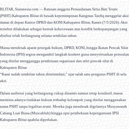
BLITAR, Siaranesia.com — Ratusan anggota Persaudaraan Setia Hati Terate
(PSHT) Kabupaten Blitar di bawah kepemimpinan Kangmas Taufiq menggelar aksi
damai di depan Kantor DPRD dan KONI Kabupaten Blitar, Kamis (7/5/2026). Aksi
tersebut dilakukan sebagai bentuk kekecewaan atas konflik berkepanjangan yang
disebut telah berlangsung selama sembilan tahun.
Massa mendesak aparat penegak hukum, DPRD, KONI, hingga Ikatan Pencak Silat
Indonesia (IPSI) segera mengambil langkah konkret guna menyelesaikan persoalan
yang dinilai mengganggu pembinaan organisasi dan atlet pencak silat di
Kabupaten Blitar.
“Kami sudah sembilan tahun diintimidasi,” ujar salah satu pengurus PSHT di sela
aksi.
Dalam audiensi yang berlangsung cukup dinamis namun tetap kondusif, massa
meminta adanya tindakan hukum terhadap kelompok yang dinilai menggunakan
nama PSHT tanpa legalitas resmi. Mereka juga mendesak digelarnya Musyawarah
Cabang Luar Biasa (Muscablub) hingga opsi pembekuan kepengurusan IPSI
Kabupaten Blitar apabila diperlukan.