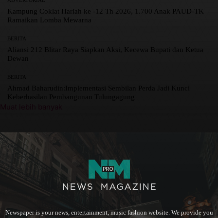
ADVERTORIAL
Kampung Coklat Harlah ke -12 Th 2026, 1.700 Anak PAUD-TK
Ramaikan Lomba Mewarna
BERITA
Aliansi 212 Blitar Raya Siapkan Aksi, Kecewa Bupati dan Ketua
Dewan
BERITA
Ahmad Baharudin:Implementasi Sembilan Perda Jadi Kunci
Keberhasilan Pembangunan Tulungagung
Muat lebih banyak
Newspaper is your news, entertainment, music fashion website. We provide you