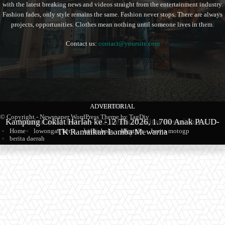
with the latest breaking news and videos straight from the entertainment industry.
Fashion fades, only style remains the same. Fashion never stops. There are always
projects, opportunities. Clothes mean nothing until someone lives in them.
Contact us:
contact@yoursite.com
ADVERTORIAL
BERITA
BERITA
© Copyright - Newspaper WordPress Theme by TagDiv
Kampung Coklat Harlah ke -12 Th 2026, 1.700 Anak PAUD-
Produk Kopi Premium Asal Wonodadi Ramaikan Blitarian
Sambut Hari Jadi ke-702, Pemkab Blitar Resmi Buka
TK Ramaikan Lomba Mewarna
Blitarian Expo
Expo 2026
Home
lowongan kerja
berita bola
lifestyle
berita motogp
berita daerah