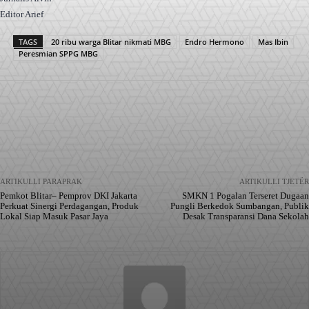
Editor Arief
TAGS
20 ribu warga Blitar nikmati MBG
Endro Hermono
Mas Ibin
Peresmian SPPG MBG
Facebook
X
Pinterest
WhatsApp
ARTIKULLI PARAPRAK
ARTIKULLI TJETËR
Pemkot Blitar– Pemprov DKI Jakarta
SMKN 1 Pogalan Terseret Dugaan
Perkuat Sinergi Perdagangan, Produk
Pungli Berkedok Sumbangan, Publik
Lokal Siap Masuk Pasar Jaya
Desak Transparansi Dana Sekolah