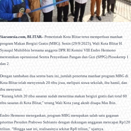
Siaranesia.com, BLITAR–
Pemerintah Kota Blitar terus memperluas manfaat
program Makan Bergizi Gratis (MBG). Senin (29/9/2025), Wali Kota Blitar H.
Syauqul Muhibbin bersama anggota DPR RI Komisi VIII Endro Hermono
meresmikan operasional Sentra Penyediaan Pangan dan Gizi (SPPG) Plosokerep 1
dan 2.
Dengan tambahan dua sentra baru ini, jumlah penerima manfaat program MBG di
Kota Blitar telah menyentuh 20 ribu jiwa, meliputi siswa sekolah, ibu hamil, dan
ibu menyusui.
“Kurang lebih 20 ribu sasaran sudah menerima makan bergizi gratis dari total 60
ribu sasaran di Kota Blitar,” terang Wali Kota yang akrab disapa Mas Ibin.
Endro Hermono menegaskan, program MBG merupakan salah satu gagasan
prioritas Presiden Prabowo Subianto dengan dukungan anggaran mencapai Rp120
triliun. “Hingga saat ini, realisasinya sekitar Rp8 triliun,” ujarnya.