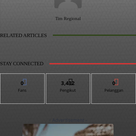
Tim Regional
RELATED ARTICLES
STAY CONNECTED
0
3,432
0
Fans
Pengikut
Pelanggan
- Advertisement -