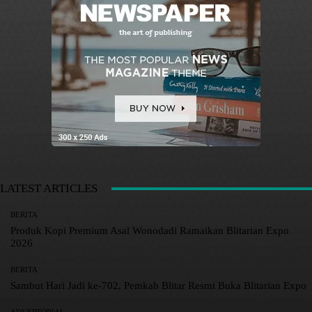
LATEST ARTICLES
BERITA
Produk Kopi Premium Asal Wonodadi Ramaikan Blitarian Expo
2026
BERITA
Sambut Hari Jadi ke-702, Pemkab Blitar Resmi Buka Blitarian Expo