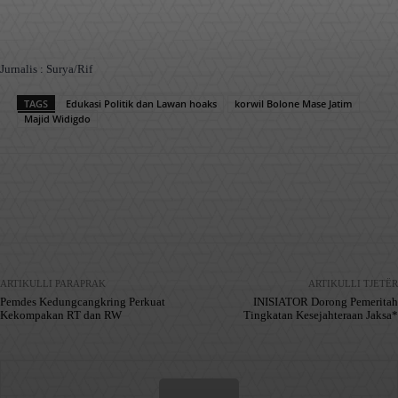
Jurnalis : Surya/Rif
TAGS
Edukasi Politik dan Lawan hoaks
korwil Bolone Mase Jatim
Majid Widigdo
Facebook
X
Pinterest
WhatsApp
ARTIKULLI PARAPRAK
ARTIKULLI TJETËR
Pemdes Kedungcangkring Perkuat
INISIATOR Dorong Pemeritah
Kekompakan RT dan RW
Tingkatan Kesejahteraan Jaksa*