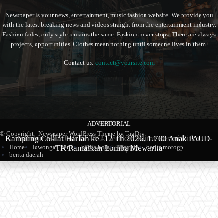
Newspaper is your news, entertainment, music fashion website. We provide you
with the latest breaking news and videos straight from the entertainment industry.
Fashion fades, only style remains the same. Fashion never stops. There are always
projects, opportunities. Clothes mean nothing until someone lives in them.
Contact us:
contact@yoursite.com
ADVERTORIAL
BERITA
BERITA
© Copyright - Newspaper WordPress Theme by TagDiv
Kampung Coklat Harlah ke -12 Th 2026, 1.700 Anak PAUD-
Produk Kopi Premium Asal Wonodadi Ramaikan Blitarian
Sambut Hari Jadi ke-702, Pemkab Blitar Resmi Buka
TK Ramaikan Lomba Mewarna
Blitarian Expo
Expo 2026
Home
lowongan kerja
berita bola
lifestyle
berita motogp
berita daerah