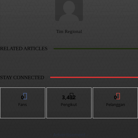
Tim Regional
RELATED ARTICLES
STAY CONNECTED
0
3,432
0
Fans
Pengikut
Pelanggan
- Advertisement -