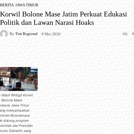
BERITA
JAWA TIMUR
Korwil Bolone Mase Jatim Perkuat Edukasi
Politik dan Lawan Narasi Hoaks
By
Tim Regional
0
9 Mei 2026
191
Facebook
X
Pinterest
WhatsApp
 Majid Widigd Korwil
 (Bolone Mase
onesia) Jawa Timur
ang menyampaikan
itmen Bolonemase
uk dukung program
erintah dan Presiden
bowo Subianto yang