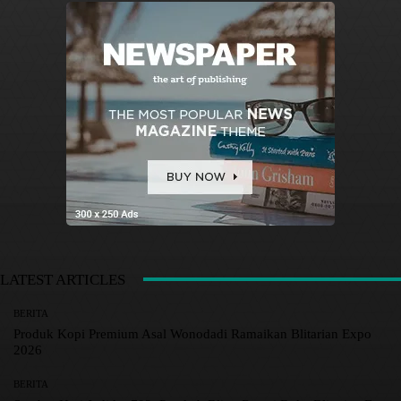
LATEST ARTICLES
BERITA
Produk Kopi Premium Asal Wonodadi Ramaikan Blitarian Expo
2026
BERITA