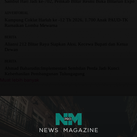
Sambut Hari Jadi ke-702, Pemkab Blitar Resmi Buka Blitarian Expo
ADVERTORIAL
Kampung Coklat Harlah ke -12 Th 2026, 1.700 Anak PAUD-TK
Ramaikan Lomba Mewarna
BERITA
Aliansi 212 Blitar Raya Siapkan Aksi, Kecewa Bupati dan Ketua
Dewan
BERITA
Ahmad Baharudin:Implementasi Sembilan Perda Jadi Kunci
Keberhasilan Pembangunan Tulungagung
Muat lebih banyak